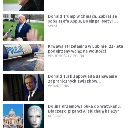
Donald Trump w Chinach. Zabrał ze
sobą szefa Apple, Boeinga, Mety i
Muska
ŚWIAT
Krwawa strzelanina w Lubinie. 21-letni
podejrzany wciąż na wolności
WIADOMOŚCI Z POLSKI
Donald Tusk zapowiada uznawanie
zagranicznych związków
jednopłciowych. "Państwo oblało ten
WYDARZENIA
test"
Dolina Krzemowa puka do Watykanu.
Dlaczego giganci AI słuchają księży?
KOŚCIÓŁ