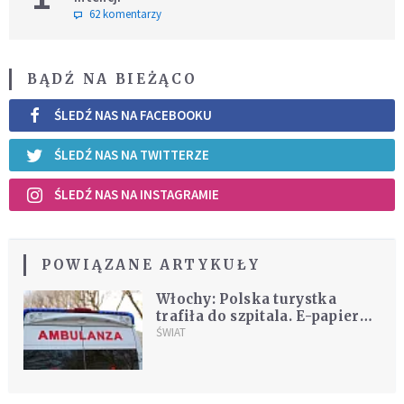
62 komentarzy
BĄDŹ NA BIEŻĄCO
ŚLEDŹ NAS NA FACEBOOKU
ŚLEDŹ NAS NA TWITTERZE
ŚLEDŹ NAS NA INSTAGRAMIE
POWIĄZANE ARTYKUŁY
Włochy: Polska turystka
trafiła do szpitala. E-papieros
wybuch w jej ustach
ŚWIAT