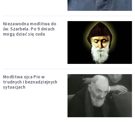
Niezawodna modlitwa do
św. Szarbela. Po 9 dniach
mogą dziać się cuda
Modlitwa ojca Pio w
trudnych i beznadziejnych
sytuacjach