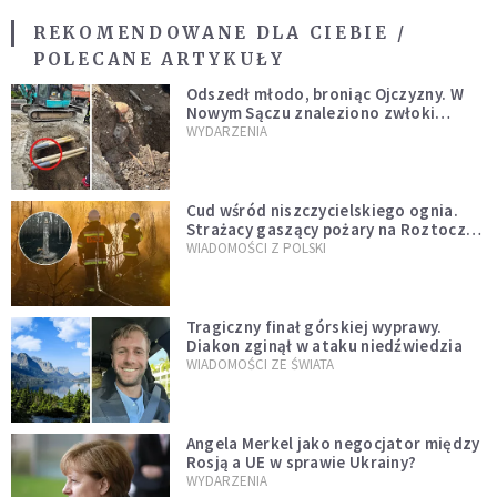
REKOMENDOWANE DLA CIEBIE /
POLECANE ARTYKUŁY
Odszedł młodo, broniąc Ojczyzny. W
Nowym Sączu znaleziono zwłoki
mężczyzny z czasów potopu
WYDARZENIA
szwedzkiego
Cud wśród niszczycielskiego ognia.
Strażacy gaszący pożary na Roztoczu
opublikowali niezwykłe zdjęcie
WIADOMOŚCI Z POLSKI
Tragiczny finał górskiej wyprawy.
Diakon zginął w ataku niedźwiedzia
WIADOMOŚCI ZE ŚWIATA
Angela Merkel jako negocjator między
Rosją a UE w sprawie Ukrainy?
WYDARZENIA