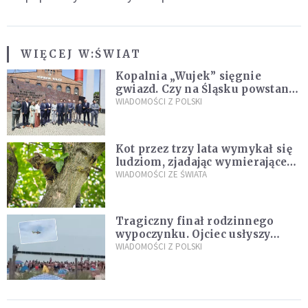
WIĘCEJ W:
ŚWIAT
Kopalnia „Wujek” sięgnie
gwiazd. Czy na Śląsku powstanie
„Dolina Krzemowa”?
WIADOMOŚCI Z POLSKI
Kot przez trzy lata wymykał się
ludziom, zjadając wymierające
kaczki. W końcu popełnił
WIADOMOŚCI ZE ŚWIATA
fatalny błąd
Tragiczny finał rodzinnego
wypoczynku. Ojciec usłyszy
zarzuty
WIADOMOŚCI Z POLSKI