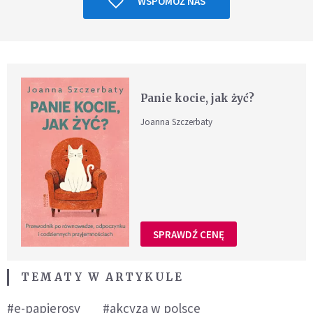
WSPOMÓŻ NAS
Panie kocie, jak żyć?
Joanna Szczerbaty
SPRAWDŹ CENĘ
TEMATY W ARTYKULE
#e-papierosy
#akcyza w polsce