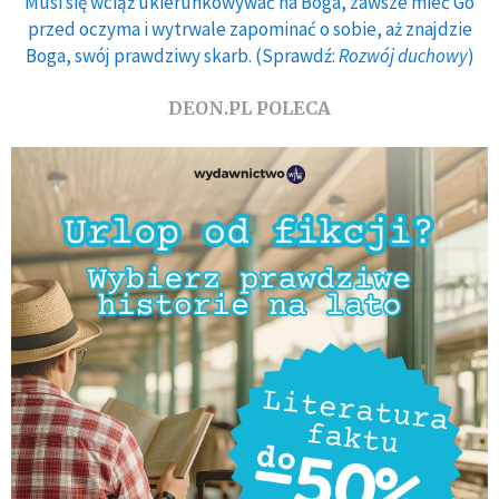
Musi się wciąż ukierunkowywać na Boga, zawsze mieć Go
przed oczyma i wytrwale zapominać o sobie, aż znajdzie
Boga, swój prawdziwy skarb. (Sprawdź:
Rozwój duchowy
)
DEON.PL POLECA