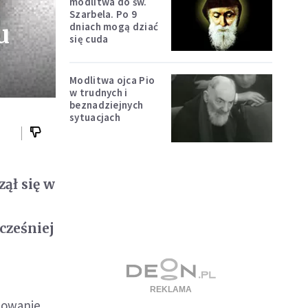
modlitwa do św.
Szarbela. Po 9
u
dniach mogą dziać
się cuda
Modlitwa ojca Pio
w trudnych i
beznadziejnych
sytuacjach
ął się w
cześniej
szowanie