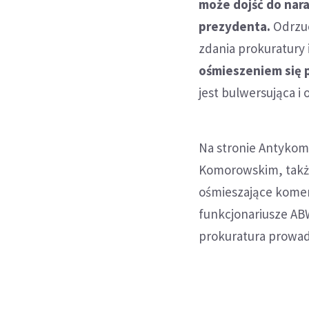
może dojść do nar
prezydenta.
Odrzuc
zdania prokuratury 
ośmieszeniem się 
jest bulwersująca i
Na stronie Antykom
Komorowskim, także 
ośmieszające komen
funkcjonariusze ABW
prokuratura prowad