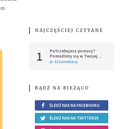
em
NAJCZĘŚCIEJ CZYTANE
Potrzebujesz pomocy?
1
Pomodlimy się w Twojej
intencji
62 komentarzy
BĄDŹ NA BIEŻĄCO
ŚLEDŹ NAS NA FACEBOOKU
ŚLEDŹ NAS NA TWITTERZE