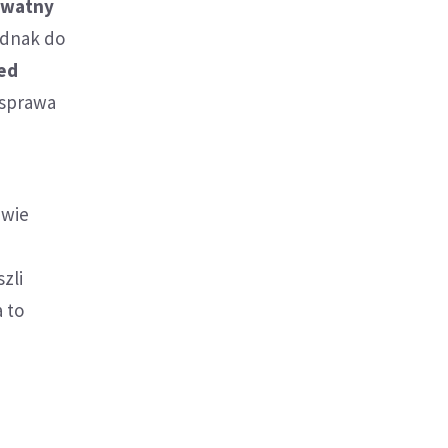
rywatny
ednak do
ed
 sprawa
awie
zli
a to