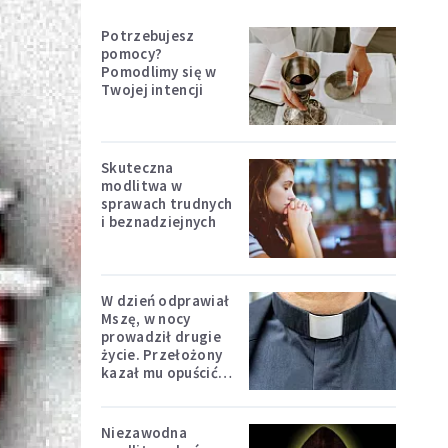
Potrzebujesz
pomocy?
Pomodlimy się w
Twojej intencji
Skuteczna
modlitwa w
sprawach trudnych
i beznadziejnych
W dzień odprawiał
Mszę, w nocy
prowadził drugie
życie. Przełożony
kazał mu opuścić
zakon
Niezawodna