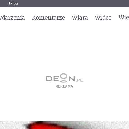
g
Sklep
Wię
darzenia
Komentarze
Wiara
Wideo