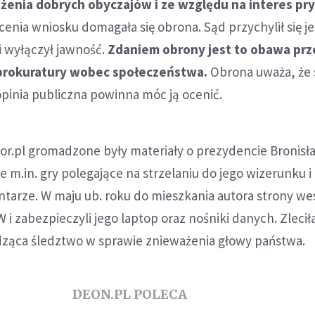
ażenia dobrych obyczajów i ze względu na interes p
enia wniosku domagała się obrona. Sąd przychylił się j
i wyłączył jawność.
Zdaniem obrony jest to obawa prz
prokuratury wobec społeczeństwa.
Obrona uważa, że
 opinia publiczna powinna móc ją ocenić.
or.pl gromadzone były materiały o prezydencie Bronisł
m.in. gry polegające na strzelaniu do jego wizerunku i
tarze. W maju ub. roku do mieszkania autora strony wes
 i zabezpieczyli jego laptop oraz nośniki danych. Zlecił
ząca śledztwo w sprawie znieważenia głowy państwa.
DEON.PL POLECA