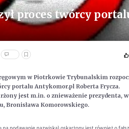
zył proces twórcy portal
ręgowym w Piotrkowie Trybunalskim rozpocz
órcy portalu Antykomor.pl Roberta Frycza.
żony jest m.in. o znieważenie prezydenta, w
u, Bronisława Komorowskiego.
ę na podawanie nazwiska) oskarżony jest również o fał