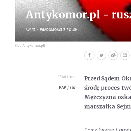
Antykomor.pl - rus
ŚWIAT
WIADOMOŚCI Z POLSKI
(fot. Antykomor.pl)
13 lat temu
Przed Sądem Ok
środę proces tw
PAP / slo
Mężczyzna oskar
marszałka Sejm
Frycz (wyraził zgod