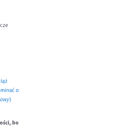
zcze
ciąż
ominać o
howy
)
ości, bo