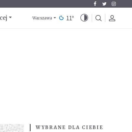
11
°
cej
Warszawa
WYBRANE DLA CIEBIE