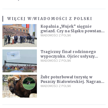
WIĘCEJ W:
WIADOMOŚCI Z POLSKI
Kopalnia „Wujek” sięgnie
gwiazd. Czy na Śląsku powstanie
„Dolina Krzemowa”?
WIADOMOŚCI Z POLSKI
Tragiczny finał rodzinnego
wypoczynku. Ojciec usłyszy
zarzuty
WIADOMOŚCI Z POLSKI
Żubr poturbował turystę w
Puszczy Białowieskiej. Nagranie
daje do myślenia
WIADOMOŚCI Z POLSKI