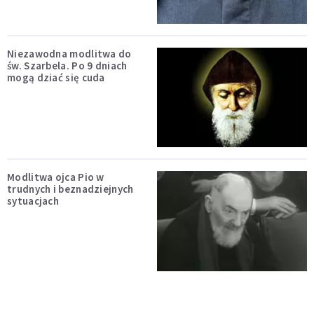
Niezawodna modlitwa do
św. Szarbela. Po 9 dniach
mogą dziać się cuda
Modlitwa ojca Pio w
trudnych i beznadziejnych
sytuacjach