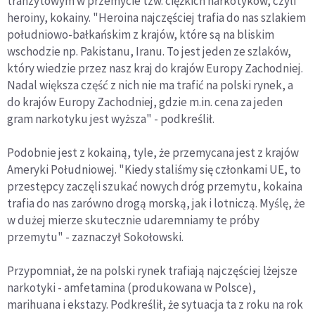
tranzytowym w przemycie tzw. ciężkich narkotyków, czyli
heroiny, kokainy. "Heroina najczęściej trafia do nas szlakiem
południowo-bałkańskim z krajów, które są na bliskim
wschodzie np. Pakistanu, Iranu. To jest jeden ze szlaków,
który wiedzie przez nasz kraj do krajów Europy Zachodniej.
Nadal większa część z nich nie ma trafić na polski rynek, a
do krajów Europy Zachodniej, gdzie m.in. cena za jeden
gram narkotyku jest wyższa" - podkreślił.
Podobnie jest z kokainą, tyle, że przemycana jest z krajów
Ameryki Południowej. "Kiedy staliśmy się członkami UE, to
przestępcy zaczęli szukać nowych dróg przemytu, kokaina
trafia do nas zarówno drogą morską, jak i lotniczą. Myślę, że
w dużej mierze skutecznie udaremniamy te próby
przemytu" - zaznaczył Sokołowski.
Przypomniał, że na polski rynek trafiają najczęściej lżejsze
narkotyki - amfetamina (produkowana w Polsce),
marihuana i ekstazy. Podkreślił, że sytuacja ta z roku na rok