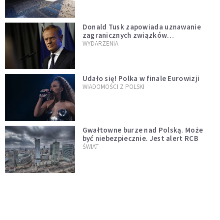
Donald Tusk zapowiada uznawanie
zagranicznych związków
jednopłciowych. "Państwo oblało ten
WYDARZENIA
test"
Udało się! Polka w finale Eurowizji
WIADOMOŚCI Z POLSKI
Gwałtowne burze nad Polską. Może
być niebezpiecznie. Jest alert RCB
ŚWIAT
Nie żyje gwiazda "Barw szczęścia".
"Mam nadzieję, że spotkała się już z
Bogiem, którego tak bardzo kochała"
WYDARZENIA