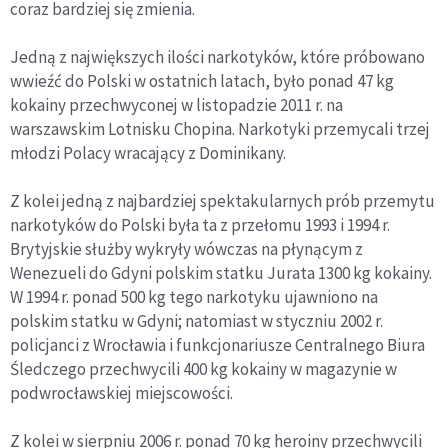
coraz bardziej się zmienia.
Jedną z największych ilości narkotyków, które próbowano
wwieźć do Polski w ostatnich latach, było ponad 47 kg
kokainy przechwyconej w listopadzie 2011 r. na
warszawskim Lotnisku Chopina. Narkotyki przemycali trzej
młodzi Polacy wracający z Dominikany.
Z kolei jedną z najbardziej spektakularnych prób przemytu
narkotyków do Polski była ta z przełomu 1993 i 1994 r.
Brytyjskie służby wykryły wówczas na płynącym z
Wenezueli do Gdyni polskim statku Jurata 1300 kg kokainy.
W 1994 r. ponad 500 kg tego narkotyku ujawniono na
polskim statku w Gdyni; natomiast w styczniu 2002 r.
policjanci z Wrocławia i funkcjonariusze Centralnego Biura
Śledczego przechwycili 400 kg kokainy w magazynie w
podwrocławskiej miejscowości.
Z kolei w sierpniu 2006 r. ponad 70 kg heroiny przechwycili