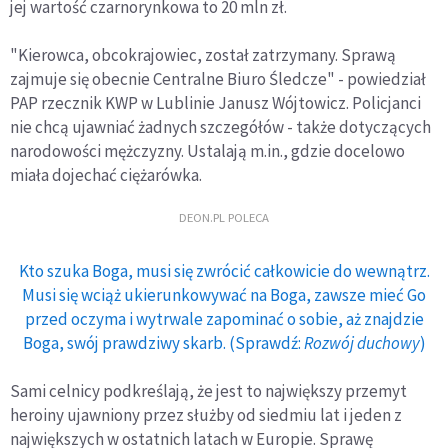
jej wartość czarnorynkowa to 20 mln zł.
"Kierowca, obcokrajowiec, został zatrzymany. Sprawą
zajmuje się obecnie Centralne Biuro Śledcze" - powiedział
PAP rzecznik KWP w Lublinie Janusz Wójtowicz. Policjanci
nie chcą ujawniać żadnych szczegółów - także dotyczących
narodowości mężczyzny. Ustalają m.in., gdzie docelowo
miała dojechać ciężarówka.
DEON.PL POLECA
Kto szuka Boga, musi się zwrócić całkowicie do wewnątrz.
Musi się wciąż ukierunkowywać na Boga, zawsze mieć Go
przed oczyma i wytrwale zapominać o sobie, aż znajdzie
Boga, swój prawdziwy skarb. (Sprawdź:
Rozwój duchowy
)
Sami celnicy podkreślają, że jest to największy przemyt
heroiny ujawniony przez służby od siedmiu lat i jeden z
największych w ostatnich latach w Europie. Sprawę