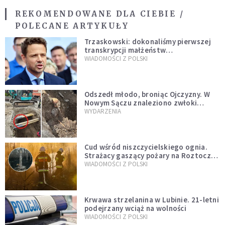
REKOMENDOWANE DLA CIEBIE /
POLECANE ARTYKUŁY
Trzaskowski: dokonaliśmy pierwszej
transkrypcji małżeństw
jednopłciowych. “Tak jak
WIADOMOŚCI Z POLSKI
zapowiadałem, bez zwłoki,
natychmiast”
Odszedł młodo, broniąc Ojczyzny. W
Nowym Sączu znaleziono zwłoki
mężczyzny z czasów potopu
WYDARZENIA
szwedzkiego
Cud wśród niszczycielskiego ognia.
Strażacy gaszący pożary na Roztoczu
opublikowali niezwykłe zdjęcie
WIADOMOŚCI Z POLSKI
Krwawa strzelanina w Lubinie. 21-letni
podejrzany wciąż na wolności
WIADOMOŚCI Z POLSKI