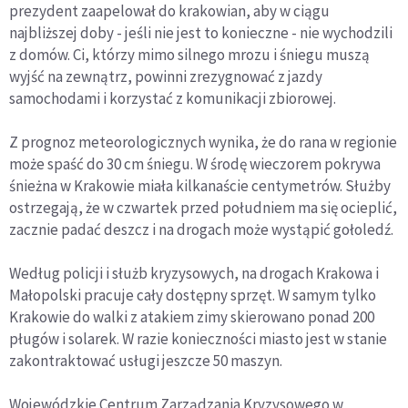
prezydent zaapelował do krakowian, aby w ciągu
najbliższej doby - jeśli nie jest to konieczne - nie wychodzili
z domów. Ci, którzy mimo silnego mrozu i śniegu muszą
wyjść na zewnątrz, powinni zrezygnować z jazdy
samochodami i korzystać z komunikacji zbiorowej.
Z prognoz meteorologicznych wynika, że do rana w regionie
może spaść do 30 cm śniegu. W środę wieczorem pokrywa
śnieżna w Krakowie miała kilkanaście centymetrów. Służby
ostrzegają, że w czwartek przed południem ma się ocieplić,
zacznie padać deszcz i na drogach może wystąpić gołoledź.
Według policji i służb kryzysowych, na drogach Krakowa i
Małopolski pracuje cały dostępny sprzęt. W samym tylko
Krakowie do walki z atakiem zimy skierowano ponad 200
pługów i solarek. W razie konieczności miasto jest w stanie
zakontraktować usługi jeszcze 50 maszyn.
Wojewódzkie Centrum Zarządzania Kryzysowego w