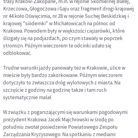
trasy Kraków-Zakopane, m.in. w rejonie Skomielnej Białej,
Krzeczowa, Głogoczowa i Gaju oraz fragment drogi krajowej
nr 44 koło Oświęcimia, nr 28 w rejonie Suchej Beskidzkiej i
krajowej "siódemki" w Michałowicach na północ od
Krakowa. Powodem były w większości ciężarówki, które
ślizgały się na podjazdach, po czym stawały w poprzek
stromizn. Późnym wieczorem te odcinki udało się
odblokować.
Trudne warunki jazdy panowały też w Krakowie, ulice w
mieście były bardzo zakorkowane. Późnym wieczorem
dotyczyło to zwłaszcza dróg wylotowych z miasta. Na
szczęście z godziny na godzinę także i tam ruch
systematycznie malał.
W związku z pogarszającymi się warunkami pogodowymi
prezydent Krakowa Jacek Majchrowski w środę po
południu zwołał posiedzenie Powiatowego Zespołu
Zarządzania Kryzysowego. Na spotkaniu z mediami