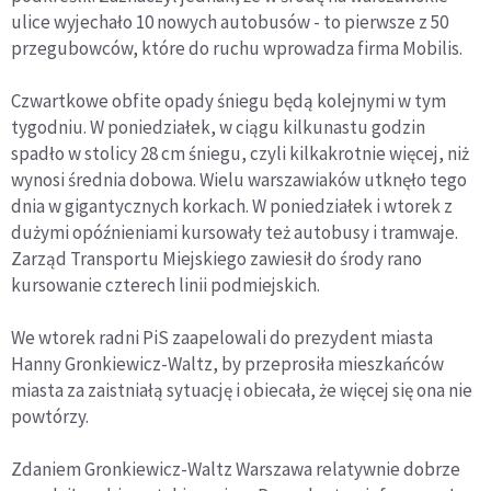
ulice wyjechało 10 nowych autobusów - to pierwsze z 50
przegubowców, które do ruchu wprowadza firma Mobilis.
Czwartkowe obfite opady śniegu będą kolejnymi w tym
tygodniu. W poniedziałek, w ciągu kilkunastu godzin
spadło w stolicy 28 cm śniegu, czyli kilkakrotnie więcej, niż
wynosi średnia dobowa. Wielu warszawiaków utknęło tego
dnia w gigantycznych korkach. W poniedziałek i wtorek z
dużymi opóźnieniami kursowały też autobusy i tramwaje.
Zarząd Transportu Miejskiego zawiesił do środy rano
kursowanie czterech linii podmiejskich.
We wtorek radni PiS zaapelowali do prezydent miasta
Hanny Gronkiewicz-Waltz, by przeprosiła mieszkańców
miasta za zaistniałą sytuację i obiecała, że więcej się ona nie
powtórzy.
Zdaniem Gronkiewicz-Waltz Warszawa relatywnie dobrze