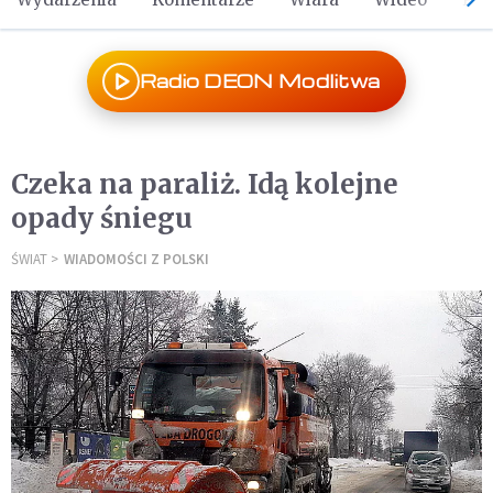
Radio DEON Modlitwa
Czeka na paraliż. Idą kolejne
opady śniegu
ŚWIAT
WIADOMOŚCI Z POLSKI