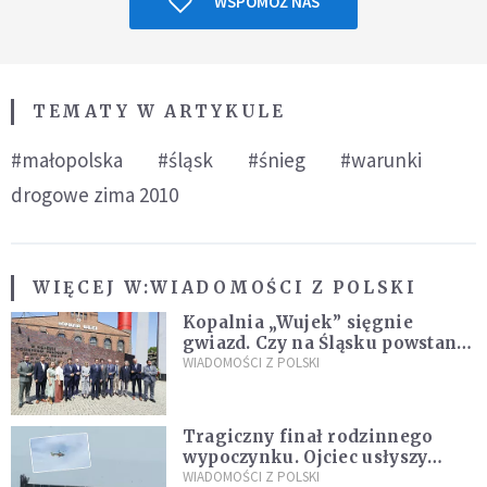
WSPOMÓŻ NAS
TEMATY W ARTYKULE
#małopolska
#śląsk
#śnieg
#warunki
drogowe zima 2010
WIĘCEJ W:
WIADOMOŚCI Z POLSKI
Kopalnia „Wujek” sięgnie
gwiazd. Czy na Śląsku powstanie
„Dolina Krzemowa”?
WIADOMOŚCI Z POLSKI
Tragiczny finał rodzinnego
wypoczynku. Ojciec usłyszy
zarzuty
WIADOMOŚCI Z POLSKI