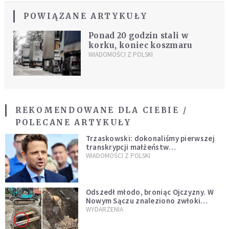
POWIĄZANE ARTYKUŁY
Ponad 20 godzin stali w
korku, koniec koszmaru
WIADOMOŚCI Z POLSKI
REKOMENDOWANE DLA CIEBIE /
POLECANE ARTYKUŁY
Trzaskowski: dokonaliśmy pierwszej
transkrypcji małżeństw
jednopłciowych. “Tak jak
WIADOMOŚCI Z POLSKI
zapowiadałem, bez zwłoki,
natychmiast”
Odszedł młodo, broniąc Ojczyzny. W
Nowym Sączu znaleziono zwłoki
mężczyzny z czasów potopu
WYDARZENIA
szwedzkiego