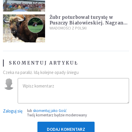
Żubr poturbował turystę w
Puszczy Białowieskiej. Nagranie
daje do myślenia
WIADOMOŚCI Z POLSKI
SKOMENTUJ ARTYKUŁ
Czeka na paraliż. Idą kolejne opady śniegu
Zaloguj się
lub
skomentuj jako Gość
Twój komentarz będzie moderowany
DODAJ KOMENTARZ