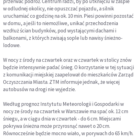
przerwać podróż. Centrum radzi, by po utknięciu w zaspie
w odludnej okolicy, nie opuszczać pojazdu, a silnik
uruchamiać co godzinę na ok. 10 min. Piesi powinni pozostać
w domu, a jeśli to niemożliwe, unikać przechodzenia
wzdłuż ścian budynków, pod wystającymi dachami i
balkonami, z których zwisają sople lub nawisy śnieżno-
lodowe.
W nocy z środy na czwartek oraz w czwartek w stolicy znów
będzie intensywnie padać śnieg. O korzystanie w tej sytuacji
z komunikacji miejskiej zaapelował do mieszkańców Zarząd
Oczyszczania Miasta. ZTM informuje jednak, że więcej
autobusów na drogi nie wyjedzie.
Według prognoz Instytutu Meteorologii i Gospodarki w
nocy ze środy na czwartek w Warszawie ma spać ok. 12 cm
śniegu, a w ciągu dnia w czwartek - do 6 cm. Miejscami
pokrywa śnieżna może przyrosnąć nawet o 20 cm.
Równocześnie będzie mocno wiało, w porywach do 65 km/h.