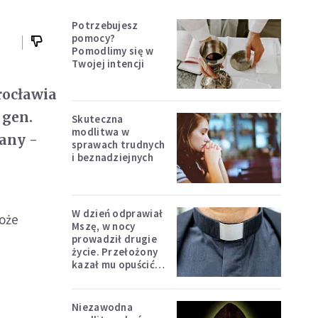
Potrzebujesz
pomocy?
Pomodlimy się w
Twojej intencji
rocławia
 gen.
Skuteczna
modlitwa w
iany -
sprawach trudnych
i beznadziejnych
W dzień odprawiał
może
Mszę, w nocy
prowadził drugie
życie. Przełożony
kazał mu opuścić
zakon
Niezawodna