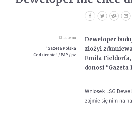
13 lat temu
Deweloper budu
złożył zdumiewa
"Gazeta Polska
Codziennie" / PAP / pz
Emila Fieldorfa
donosi "Gazeta 
Wniosek LSG Dewelop
zajmie się nim na na