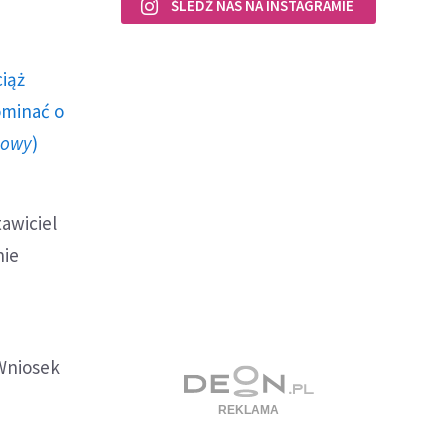
ŚLEDŹ NAS NA INSTAGRAMIE
ciąż
ominać o
howy
)
tawiciel
nie
 Wniosek