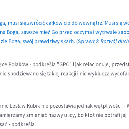
ga, musi się zwrócić całkowicie do wewnątrz. Musi się w
a Boga, zawsze mieć Go przed oczyma i wytrwale zap
dzie Boga, swój prawdziwy skarb. (Sprawdź:
Rozwój duc
ące Polaków - podkreśla "GPC" i jak relacjonuje, przeds
nie spodziewano się takiej reakcji i nie wyklucza wycofa
nic Lesław Kubik nie pozostawia jednak wątpliwości. -
zamierzamy zmieniać nazwy ulicy, bo ktoś nie potrafi jej
sać - podkreśla.