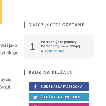
NAJCZĘŚCIEJ CZYTANE
Potrzebujesz pomocy?
1
ywa i jako
Pomodlimy się w Twojej
intencji
62 komentarzy
byt długa,
BĄDŹ NA BIEŻĄCO
by się
Guguł.
ŚLEDŹ NAS NA FACEBOOKU
ŚLEDŹ NAS NA TWITTERZE