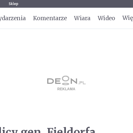
g
Sklep
Wię
darzenia
Komentarze
Wiara
Wideo
icy gen. Fieldorfa