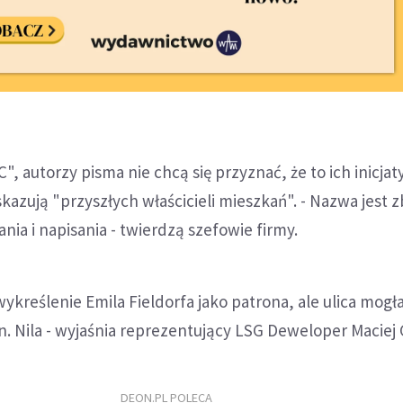
", autorzy pisma nie chcą się przyznać, że to ich inicjat
ują "przyszłych właścicieli mieszkań". - Nazwa jest z
nia i napisania - twierdzą szefowie firmy.
wykreślenie Emila Fieldorfa jako patrona, ale ulica mogła
 Nila - wyjaśnia reprezentujący LSG Deweloper Maciej 
DEON.PL POLECA