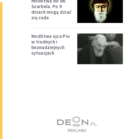
modlitwa do św.
Szarbela. Po 9
dniach mogą dziać
się cuda
Modlitwa ojca Pio
w trudnych i
beznadziejnych
sytuacjach