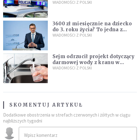
Policja zatrzymała dwóch
WIADOMOŚCI Z POLSKI
nastolatków
3600 zł miesięcznie na dziecko
do 3. roku życia? To jedna z
propozycji programu "Rozwój
WIADOMOŚCI Z POLSKI
Plus"
Sejm odrzucił projekt dotyczący
darmowej wody z kranu w
restauracjach
WIADOMOŚCI Z POLSKI
SKOMENTUJ ARTYKUŁ
Dodatkowe obostrzenia w strefach czerwonych i żółtych w ciągu
najbliższych tygodni