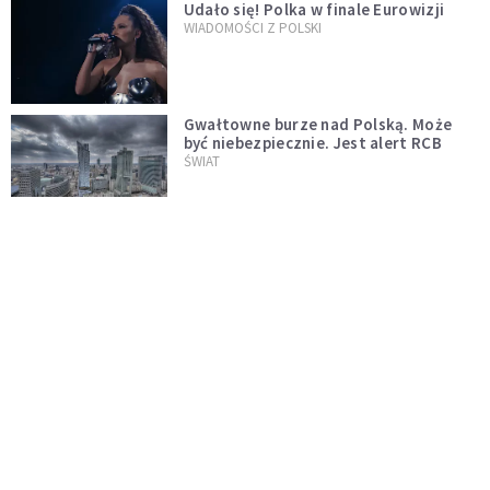
Udało się! Polka w finale Eurowizji
WIADOMOŚCI Z POLSKI
Gwałtowne burze nad Polską. Może
być niebezpiecznie. Jest alert RCB
ŚWIAT
Nie żyje gwiazda "Barw szczęścia".
"Mam nadzieję, że spotkała się już z
Bogiem, którego tak bardzo kochała"
WYDARZENIA