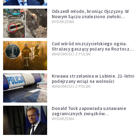
Odszedł młodo, broniąc Ojczyzny. W
Nowym Sączu znaleziono zwłoki
mężczyzny z czasów potopu
WYDARZENIA
szwedzkiego
Cud wśród niszczycielskiego ognia.
Strażacy gaszący pożary na Roztoczu
opublikowali niezwykłe zdjęcie
WIADOMOŚCI Z POLSKI
Krwawa strzelanina w Lubinie. 21-letni
podejrzany wciąż na wolności
WIADOMOŚCI Z POLSKI
Donald Tusk zapowiada uznawanie
zagranicznych związków
jednopłciowych. "Państwo oblało ten
WYDARZENIA
test"