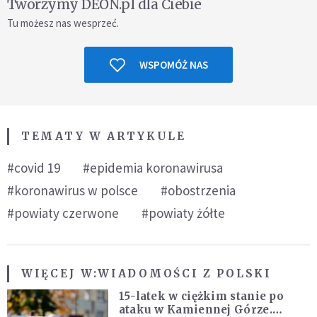
Tworzymy DEON.pl dla Ciebie
Tu możesz nas wesprzeć.
WSPOMÓŻ NAS
TEMATY W ARTYKULE
#covid 19
#epidemia koronawirusa
#koronawirus w polsce
#obostrzenia
#powiaty czerwone
#powiaty żółte
WIĘCEJ W:
WIADOMOŚCI Z POLSKI
15-latek w ciężkim stanie po
ataku w Kamiennej Górze.