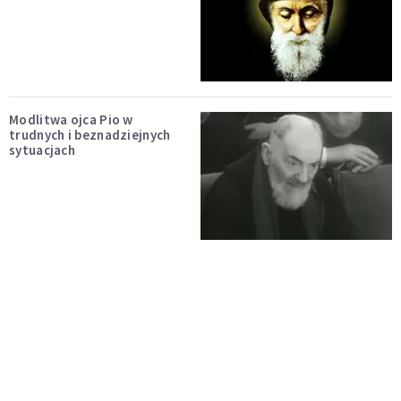
Modlitwa ojca Pio w
trudnych i beznadziejnych
sytuacjach