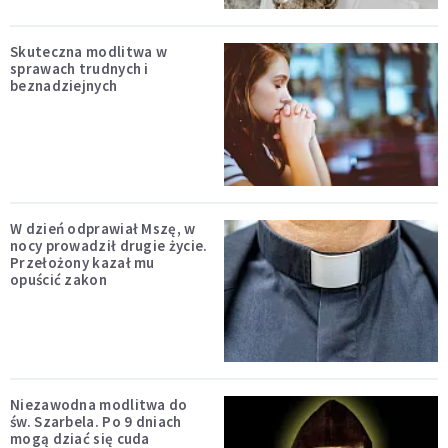
Skuteczna modlitwa w
sprawach trudnych i
beznadziejnych
W dzień odprawiał Mszę, w
nocy prowadził drugie życie.
Przełożony kazał mu
opuścić zakon
Niezawodna modlitwa do
św. Szarbela. Po 9 dniach
mogą dziać się cuda