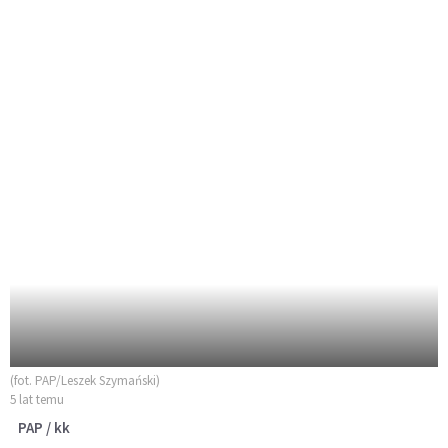
(fot. PAP/Leszek Szymański)
5 lat temu
PAP / kk