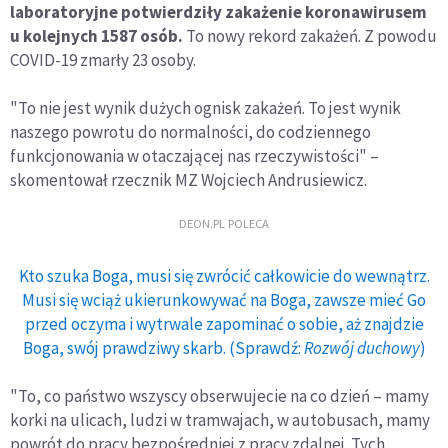
laboratoryjne potwierdziły zakażenie koronawirusem
u kolejnych 1587 osób.
To nowy rekord zakażeń. Z powodu
COVID-19 zmarły 23 osoby.
"To nie jest wynik dużych ognisk zakażeń. To jest wynik
naszego powrotu do normalności, do codziennego
funkcjonowania w otaczającej nas rzeczywistości" –
skomentował rzecznik MZ Wojciech Andrusiewicz.
DEON.PL POLECA
Kto szuka Boga, musi się zwrócić całkowicie do wewnątrz.
Musi się wciąż ukierunkowywać na Boga, zawsze mieć Go
przed oczyma i wytrwale zapominać o sobie, aż znajdzie
Boga, swój prawdziwy skarb. (Sprawdź:
Rozwój duchowy
)
"To, co państwo wszyscy obserwujecie na co dzień – mamy
korki na ulicach, ludzi w tramwajach, w autobusach, mamy
powrót do pracy bezpośredniej z pracy zdalnej. Tych