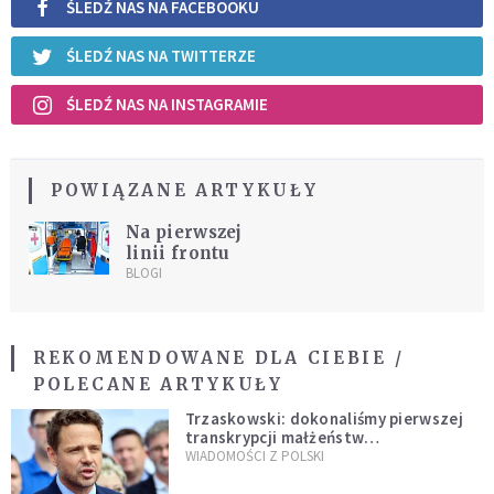
ŚLEDŹ NAS NA FACEBOOKU
ŚLEDŹ NAS NA TWITTERZE
ŚLEDŹ NAS NA INSTAGRAMIE
POWIĄZANE ARTYKUŁY
Na pierwszej
linii frontu
BLOGI
REKOMENDOWANE DLA CIEBIE /
POLECANE ARTYKUŁY
Trzaskowski: dokonaliśmy pierwszej
transkrypcji małżeństw
jednopłciowych. “Tak jak
WIADOMOŚCI Z POLSKI
zapowiadałem, bez zwłoki,
natychmiast”