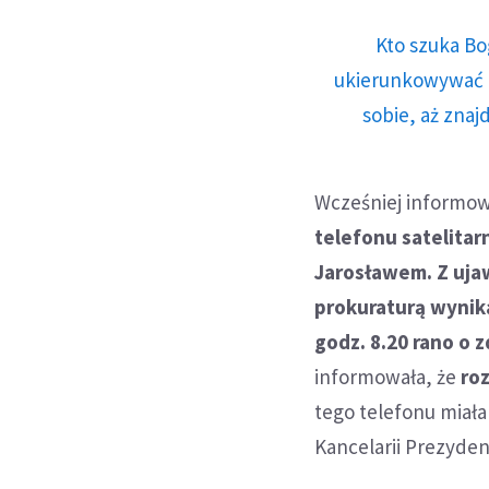
Kto szuka Bo
ukierunkowywać n
sobie, aż znaj
Wcześniej informow
telefonu satelita
Jarosławem. Z uja
prokuraturą wynika
godz. 8.20 rano o 
informowała, że
ro
tego telefonu miała
Kancelarii Prezyden