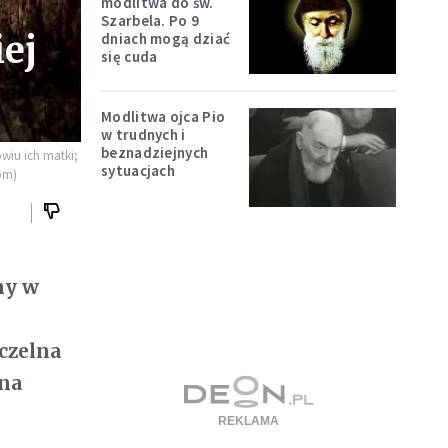
modlitwa do św.
Szarbela. Po 9
ej
dniach mogą dziać
się cuda
Modlitwa ojca Pio
w trudnych i
beznadziejnych
wiu ich matki;
sytuacjach
om)
ny w
czelna
ana