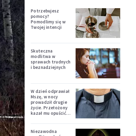
Potrzebujesz
pomocy?
Pomodlimy się w
Twojej intencji
Skuteczna
modlitwa w
sprawach trudnych
i beznadziejnych
W dzień odprawiał
Mszę, w nocy
prowadził drugie
życie. Przełożony
kazał mu opuścić
zakon
Niezawodna