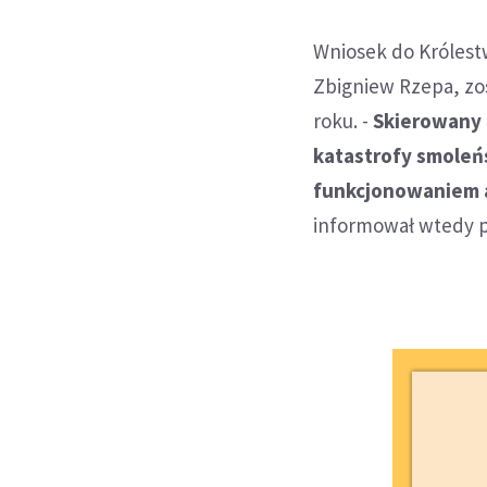
Wniosek do Królestw
Zbigniew Rzepa, zos
roku. -
Skierowany 
katastrofy smoleńs
funkcjonowaniem a
informował wtedy p