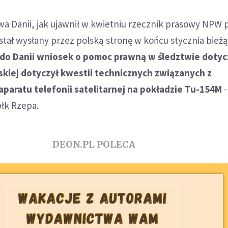
a Danii, jak ujawnił w kwietniu rzecznik prasowy NPW 
tał wysłany przez polską stronę w końcu stycznia bież
do Danii wniosek o pomoc prawną w śledztwie doty
kiej dotyczył kwestii technicznych związanych z
paratu telefonii satelitarnej na pokładzie Tu-154M
-
łk Rzepa.
DEON.PL POLECA