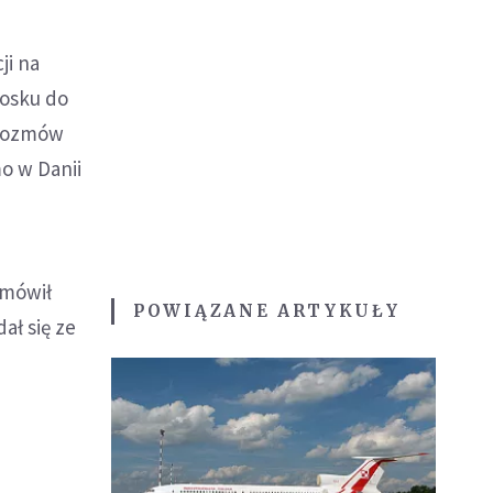
ji na
iosku do
i rozmów
o w Danii
 mówił
POWIĄZANE ARTYKUŁY
ał się ze