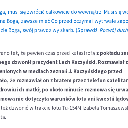
ga, musi się zwrócić całkowicie do wewnątrz. Musi się w
a Boga, zawsze mieć Go przed oczyma i wytrwale zap
dzie Boga, swój prawdziwy skarb. (Sprawdź:
Rozwój duc
ano też, że pewien czas przed katastrofą
z pokładu sa
rnego dzwonił prezydent Lech Kaczyński. Rozmawiał 
wnionych w mediach zeznań J. Kaczyńskiego przed
ło, że rozmawiał on z bratem przez telefon satelita
zdrowiu ich matki; po około minucie rozmowa się urwa
zmowa nie dotyczyła warunków lotu ani kwestii lądo
 też dzwonić w trakcie lotu Tu-154M Izabela Tomaszews
ta.