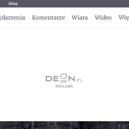
g
Sklep
Wię
darzenia
Komentarze
Wiara
Wideo