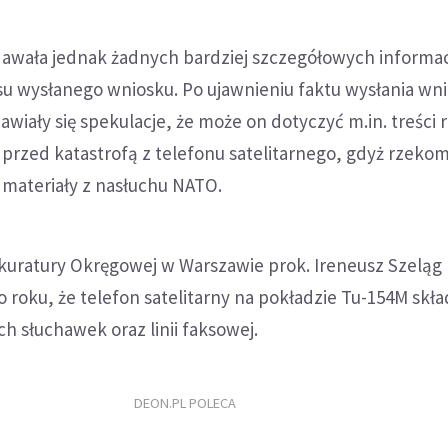
dawała jednak żadnych bardziej szczegółowych informac
esu wysłanego wniosku. Po ujawnieniu faktu wysłania wn
awiały się spekulacje, że może on dotyczyć m.in. treśc
rzed katastrofą z telefonu satelitarnego, gdyż rzekom
 materiały z nasłuchu NATO.
kuratury Okręgowej w Warszawie prok. Ireneusz Szeląg
 roku, że telefon satelitarny na pokładzie Tu-154M skład
ech słuchawek oraz linii faksowej.
DEON.PL POLECA