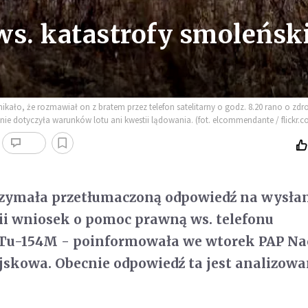
s. katastrofy smoleński
ało, że rozmawiał on z bratem przez telefon satelitarny o godz. 8.20 rano o zdro
 dotyczyła warunków lotu ani kwestii lądowania. (fot. elcommendante / flickr.c
rzymała przetłumaczoną odpowiedź na wysła
ii wniosek o pomoc prawną ws. telefonu
z Tu-154M - poinformowała we wtorek PAP Na
jskowa. Obecnie odpowiedź ta jest analizow