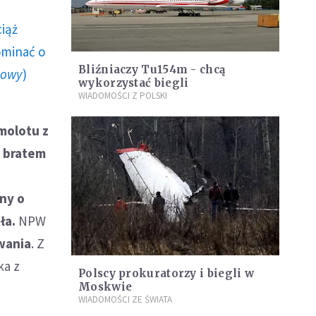
ciąż
ominać o
Bliźniaczy Tu154m - chcą
howy
)
wykorzystać biegli
WIADOMOŚCI Z POLSKI
molotu z
z bratem
rny o
ła.
NPW
wania
. Z
ka z
Polscy prokuratorzy i biegli w
Moskwie
WIADOMOŚCI ZE ŚWIATA