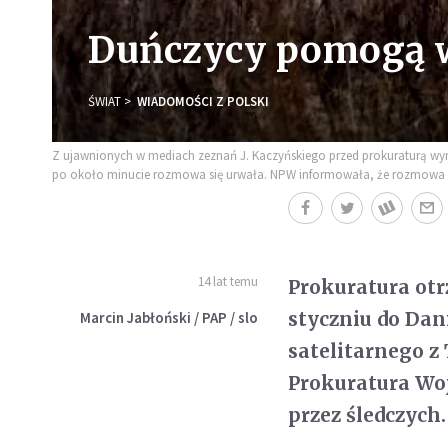
Duńczycy pomogą w
ŚWIAT
WIADOMOŚCI Z POLSKI
Z ujawnionych w mediach zeznań J. Kaczyńskiego przed prokuraturą wynik
po około minucie rozmowa się urwała. NPW informowała, że rozmowa nie
14 lat temu
Prokuratura ot
styczniu do Dan
Marcin Jabłoński / PAP / slo
satelitarnego 
Prokuratura Wo
przez śledczych.