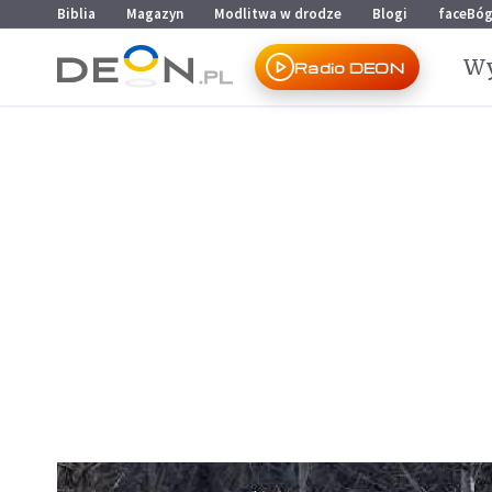
Przejdź do menu głównego
Przejdź do treści
Biblia
Magazyn
Modlitwa w drodze
Blogi
faceBó
Wy
Radio DEON