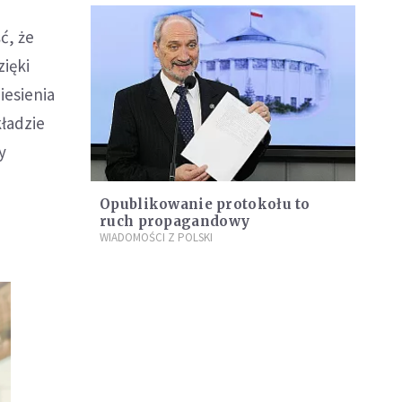
ć, że
zięki
iesienia
ładzie
y
Opublikowanie protokołu to
ruch propagandowy
WIADOMOŚCI Z POLSKI