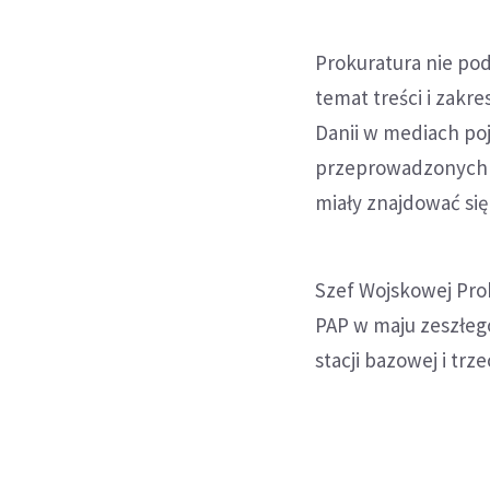
Prokuratura nie po
temat treści i zakr
Danii w mediach poj
przeprowadzonych p
miały znajdować się
Szef Wojskowej Pro
PAP w maju zeszłego
stacji bazowej i trz