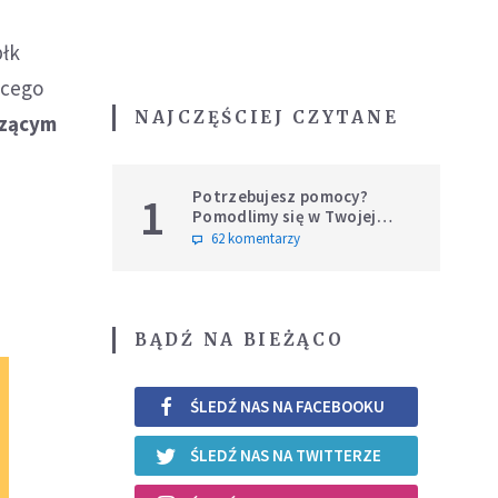
płk
ącego
NAJCZĘŚCIEJ CZYTANE
czącym
Potrzebujesz pomocy?
1
Pomodlimy się w Twojej
intencji
62 komentarzy
BĄDŹ NA BIEŻĄCO
ŚLEDŹ NAS NA FACEBOOKU
ŚLEDŹ NAS NA TWITTERZE