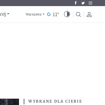
11
°
cej
Warszawa
WYBRANE DLA CIEBIE