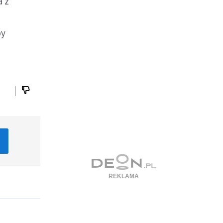
a z
by