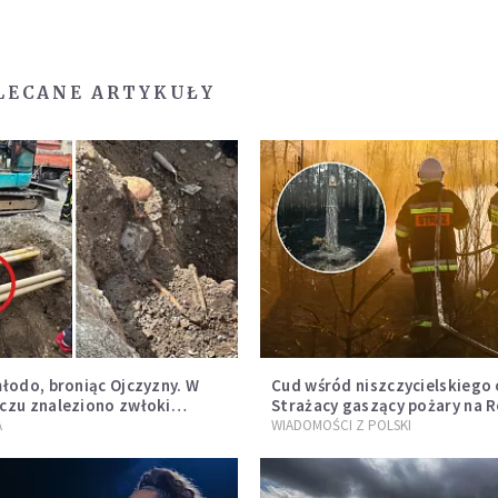
LECANE ARTYKUŁY
łodo, broniąc Ojczyzny. W
Cud wśród niszczycielskiego 
zu znaleziono zwłoki
Strażacy gaszący pożary na 
 z czasów potopu
opublikowali niezwykłe zdjęc
A
WIADOMOŚCI Z POLSKI
ego