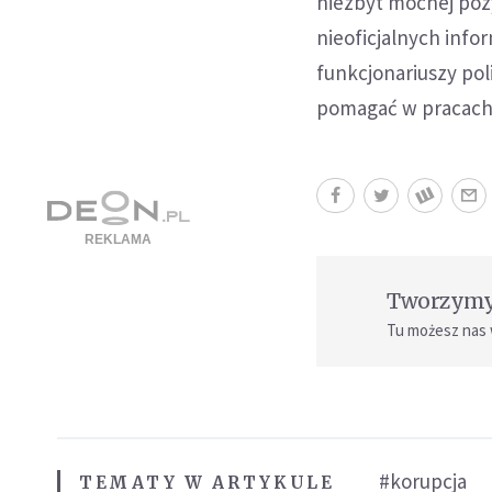
niezbyt mocnej poz
nieoficjalnych infor
funkcjonariuszy pol
pomagać w pracach 
Tworzymy 
Tu możesz nas
#korupcja
TEMATY W ARTYKULE