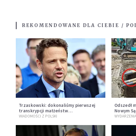
REKOMENDOWANE DLA CIEBIE / PO
Trzaskowski: dokonaliśmy pierwszej
Odszedł m
transkrypcji małżeństw
Nowym Sąc
jednopłciowych. “Tak jak
mężczyzny
WIADOMOŚCI Z POLSKI
WYDARZENI
zapowiadałem, bez zwłoki,
szwedzki
natychmiast”