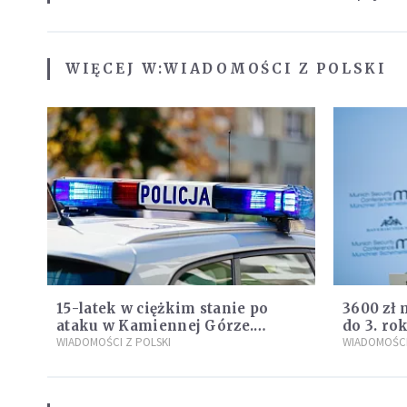
WIĘCEJ W:
WIADOMOŚCI Z POLSKI
15-latek w ciężkim stanie po
3600 zł 
ataku w Kamiennej Górze.
do 3. ro
Policja zatrzymała dwóch
WIADOMOŚCI Z POLSKI
propozy
WIADOMOŚCI
nastolatków
Plus"