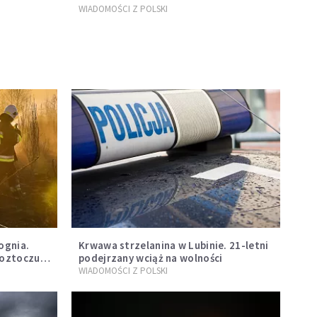
WIADOMOŚCI Z POLSKI
ognia.
Krwawa strzelanina w Lubinie. 21-letni
Roztoczu
podejrzany wciąż na wolności
ie
WIADOMOŚCI Z POLSKI