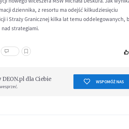
ycji nowego wiceszefa MSW Michała Deskura. Jak wynik
macji dziennika, z resortu ma odejść kilkudziesięciu
icji i Straży Granicznej kilka lat temu oddelegowanych, 
nad strategiami.
DEON.pl dla Ciebie
WSPOMÓŻ NAS
 wesprzeć.