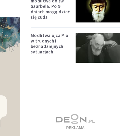
modlitwa do św.
Szarbela. Po 9
dniach mogą dziać
się cuda
Modlitwa ojca Pio
w trudnych i
beznadziejnych
sytuacjach