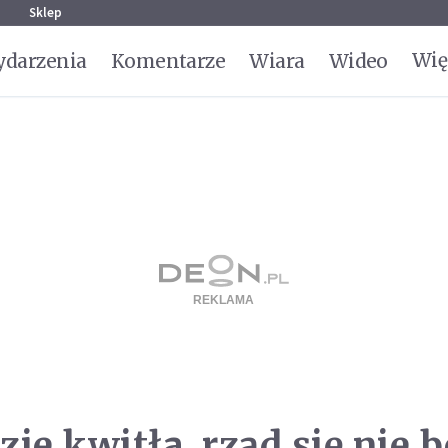
g
Sklep
Wię
darzenia
Komentarze
Wiara
Wideo
ie kwitła, rząd się nie b