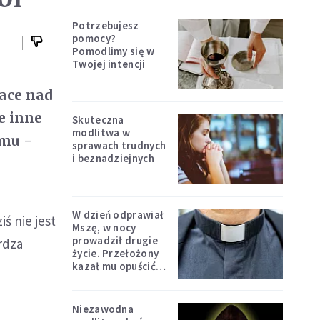
Potrzebujesz
pomocy?
Pomodlimy się w
Twojej intencji
ace nad
e inne
Skuteczna
modlitwa w
zmu -
sprawach trudnych
i beznadziejnych
W dzień odprawiał
ś nie jest
Mszę, w nocy
prowadził drugie
rdza
życie. Przełożony
kazał mu opuścić
zakon
Niezawodna