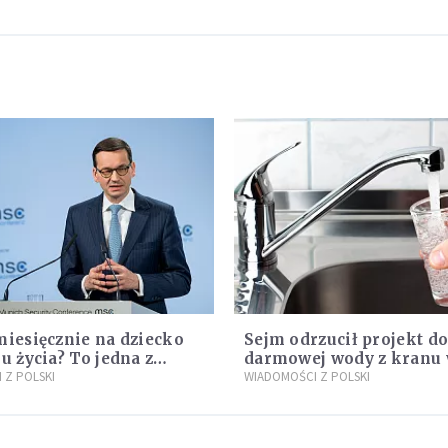
miesięcznie na dziecko
Sejm odrzucił projekt do
ku życia? To jedna z
darmowej wody z kranu
cji programu "Rozwój
 Z POLSKI
restauracjach
WIADOMOŚCI Z POLSKI