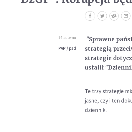
14 lat temu
"Sprawne państ
strategią przec
PAP / psd
strategie dotyc
ustalił "Dzienn
Te trzy strategie m
jasne, czy i ten do
dziennik.