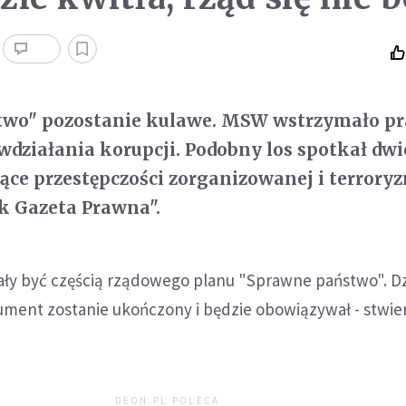
wo" pozostanie kulawe. MSW wstrzymało pr
iwdziałania korupcji. Podobny los spotkał dwi
zące przestępczości zorganizowanej i terrory
ik Gazeta Prawna".
iały być częścią rządowego planu "Sprawne państwo". Dzi
kument zostanie ukończony i będzie obowiązywał - stwie
DEON.PL POLECA