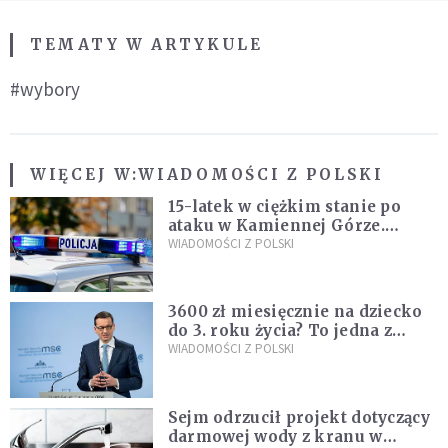
TEMATY W ARTYKULE
#wybory
WIĘCEJ W:
WIADOMOŚCI Z POLSKI
15-latek w ciężkim stanie po
ataku w Kamiennej Górze.
Policja zatrzymała dwóch
WIADOMOŚCI Z POLSKI
nastolatków
3600 zł miesięcznie na dziecko
do 3. roku życia? To jedna z
propozycji programu "Rozwój
WIADOMOŚCI Z POLSKI
Plus"
Sejm odrzucił projekt dotyczący
darmowej wody z kranu w