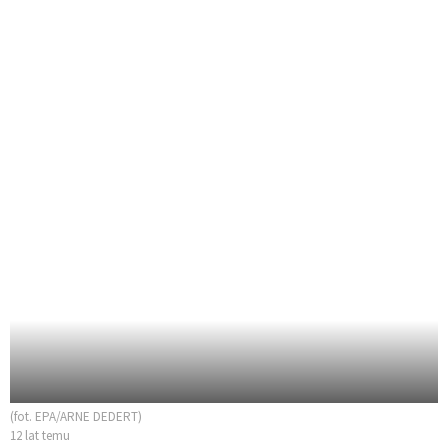
(fot. EPA/ARNE DEDERT)
12 lat temu