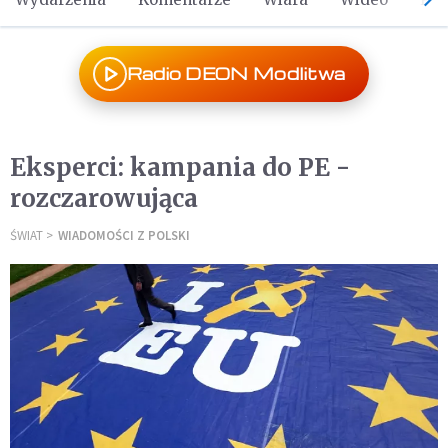
Radio DEON Modlitwa
Eksperci: kampania do PE -
rozczarowująca
ŚWIAT
WIADOMOŚCI Z POLSKI