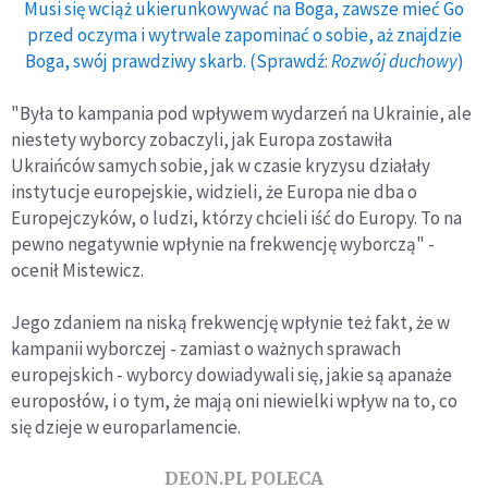
Musi się wciąż ukierunkowywać na Boga, zawsze mieć Go
przed oczyma i wytrwale zapominać o sobie, aż znajdzie
Boga, swój prawdziwy skarb. (Sprawdź:
Rozwój duchowy
)
"Była to kampania pod wpływem wydarzeń na Ukrainie, ale
niestety wyborcy zobaczyli, jak Europa zostawiła
Ukraińców samych sobie, jak w czasie kryzysu działały
instytucje europejskie, widzieli, że Europa nie dba o
Europejczyków, o ludzi, którzy chcieli iść do Europy. To na
pewno negatywnie wpłynie na frekwencję wyborczą" -
ocenił Mistewicz.
Jego zdaniem na niską frekwencję wpłynie też fakt, że w
kampanii wyborczej - zamiast o ważnych sprawach
europejskich - wyborcy dowiadywali się, jakie są apanaże
europosłów, i o tym, że mają oni niewielki wpływ na to, co
się dzieje w europarlamencie.
DEON.PL POLECA