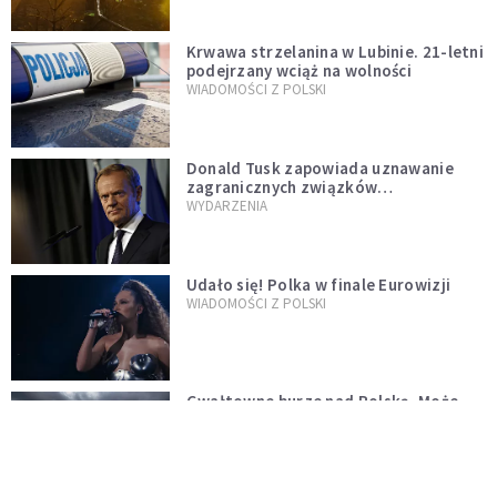
Krwawa strzelanina w Lubinie. 21-letni
podejrzany wciąż na wolności
WIADOMOŚCI Z POLSKI
Donald Tusk zapowiada uznawanie
zagranicznych związków
jednopłciowych. "Państwo oblało ten
WYDARZENIA
test"
Udało się! Polka w finale Eurowizji
WIADOMOŚCI Z POLSKI
Gwałtowne burze nad Polską. Może
być niebezpiecznie. Jest alert RCB
ŚWIAT