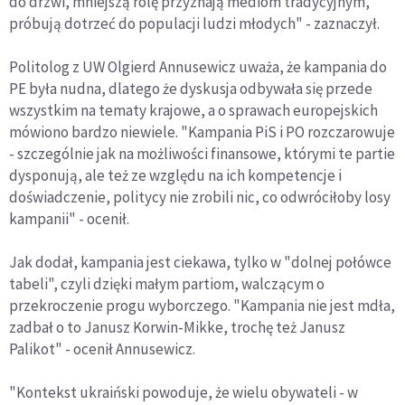
do drzwi, mniejszą rolę przyznają mediom tradycyjnym,
próbują dotrzeć do populacji ludzi młodych" - zaznaczył.
Politolog z UW Olgierd Annusewicz uważa, że kampania do
PE była nudna, dlatego że dyskusja odbywała się przede
wszystkim na tematy krajowe, a o sprawach europejskich
mówiono bardzo niewiele. "Kampania PiS i PO rozczarowuje
- szczególnie jak na możliwości finansowe, którymi te partie
dysponują, ale też ze względu na ich kompetencje i
doświadczenie, politycy nie zrobili nic, co odwróciłoby losy
kampanii" - ocenił.
Jak dodał, kampania jest ciekawa, tylko w "dolnej połówce
tabeli", czyli dzięki małym partiom, walczącym o
przekroczenie progu wyborczego. "Kampania nie jest mdła,
zadbał o to Janusz Korwin-Mikke, trochę też Janusz
Palikot" - ocenił Annusewicz.
"Kontekst ukraiński powoduje, że wielu obywateli - w