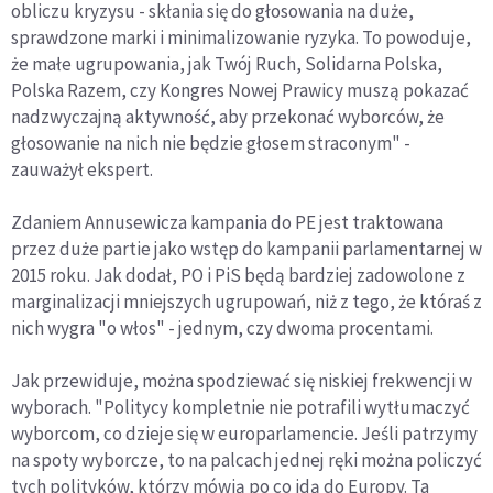
obliczu kryzysu - skłania się do głosowania na duże,
sprawdzone marki i minimalizowanie ryzyka. To powoduje,
że małe ugrupowania, jak Twój Ruch, Solidarna Polska,
Polska Razem, czy Kongres Nowej Prawicy muszą pokazać
nadzwyczajną aktywność, aby przekonać wyborców, że
głosowanie na nich nie będzie głosem straconym" -
zauważył ekspert.
Zdaniem Annusewicza kampania do PE jest traktowana
przez duże partie jako wstęp do kampanii parlamentarnej w
2015 roku. Jak dodał, PO i PiS będą bardziej zadowolone z
marginalizacji mniejszych ugrupowań, niż z tego, że któraś z
nich wygra "o włos" - jednym, czy dwoma procentami.
Jak przewiduje, można spodziewać się niskiej frekwencji w
wyborach. "Politycy kompletnie nie potrafili wytłumaczyć
wyborcom, co dzieje się w europarlamencie. Jeśli patrzymy
na spoty wyborcze, to na palcach jednej ręki można policzyć
tych polityków, którzy mówią po co idą do Europy. Ta