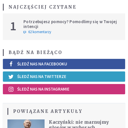
NAJCZĘŚCIEJ CZYTANE
1
Potrzebujesz pomocy? Pomodlimy się w Twojej
intencji
62 komentarzy
BĄDŹ NA BIEŻĄCO
ŚLEDŹ NAS NA FACEBOOKU
ŚLEDŹ NAS NA TWITTERZE
ŚLEDŹ NAS NA INSTAGRAMIE
POWIĄZANE ARTYKUŁY
Kaczyński: nie marnujmy
głosów w wyborach