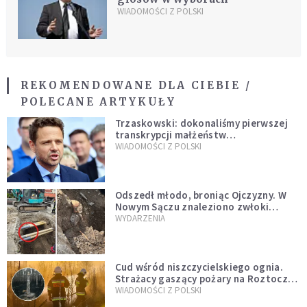
WIADOMOŚCI Z POLSKI
REKOMENDOWANE DLA CIEBIE /
POLECANE ARTYKUŁY
Trzaskowski: dokonaliśmy pierwszej
transkrypcji małżeństw
jednopłciowych. “Tak jak
WIADOMOŚCI Z POLSKI
zapowiadałem, bez zwłoki,
natychmiast”
Odszedł młodo, broniąc Ojczyzny. W
Nowym Sączu znaleziono zwłoki
mężczyzny z czasów potopu
WYDARZENIA
szwedzkiego
Cud wśród niszczycielskiego ognia.
Strażacy gaszący pożary na Roztoczu
opublikowali niezwykłe zdjęcie
WIADOMOŚCI Z POLSKI