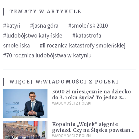
TEMATY W ARTYKULE
#katyń
#jasna góra
#smoleńsk 2010
#ludobójstwo katyńskie
#katastrofa
smoleńska
#ii rocznica katastrofy smoleńskiej
#70 rocznica ludobójstwa w katyniu
WIĘCEJ W:
WIADOMOŚCI Z POLSKI
3600 zł miesięcznie na dziecko
do 3. roku życia? To jedna z
propozycji programu "Rozwój
WIADOMOŚCI Z POLSKI
Plus"
Kopalnia „Wujek” sięgnie
gwiazd. Czy na Śląsku powstanie
„Dolina Krzemowa”?
WIADOMOŚCI Z POLSKI