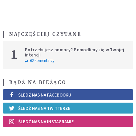
NAJCZĘŚCIEJ CZYTANE
1
Potrzebujesz pomocy? Pomodlimy się w Twojej
intencji
62 komentarzy
BĄDŹ NA BIEŻĄCO
ŚLEDŹ NAS NA FACEBOOKU
ŚLEDŹ NAS NA TWITTERZE
ŚLEDŹ NAS NA INSTAGRAMIE