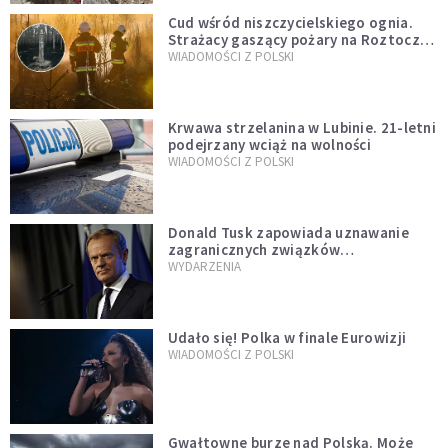
Cud wśród niszczycielskiego ognia.
Strażacy gaszący pożary na Roztoczu
opublikowali niezwykłe zdjęcie
WIADOMOŚCI Z POLSKI
Krwawa strzelanina w Lubinie. 21-letni
podejrzany wciąż na wolności
WIADOMOŚCI Z POLSKI
Donald Tusk zapowiada uznawanie
zagranicznych związków
jednopłciowych. "Państwo oblało ten
WYDARZENIA
test"
Udało się! Polka w finale Eurowizji
WIADOMOŚCI Z POLSKI
Gwałtowne burze nad Polską. Może