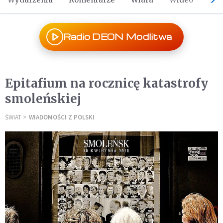
Radio DEON Modlitwa
Epitafium na rocznicę katastrofy
smoleńskiej
ŚWIAT
WIADOMOŚCI Z POLSKI