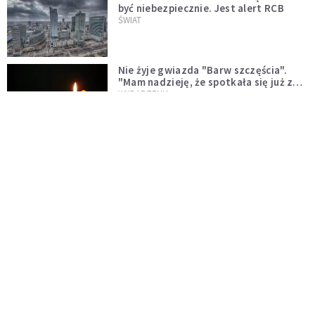
być niebezpiecznie. Jest alert RCB
ŚWIAT
Nie żyje gwiazda "Barw szczęścia".
"Mam nadzieję, że spotkała się już z
Bogiem, którego tak bardzo kochała"
WYDARZENIA