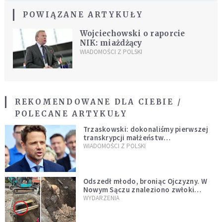
POWIĄZANE ARTYKUŁY
Wojciechowski o raporcie
NIK: miażdżący
WIADOMOŚCI Z POLSKI
REKOMENDOWANE DLA CIEBIE /
POLECANE ARTYKUŁY
Trzaskowski: dokonaliśmy pierwszej
transkrypcji małżeństw
jednopłciowych. “Tak jak
WIADOMOŚCI Z POLSKI
zapowiadałem, bez zwłoki,
natychmiast”
Odszedł młodo, broniąc Ojczyzny. W
Nowym Sączu znaleziono zwłoki
mężczyzny z czasów potopu
WYDARZENIA
szwedzkiego