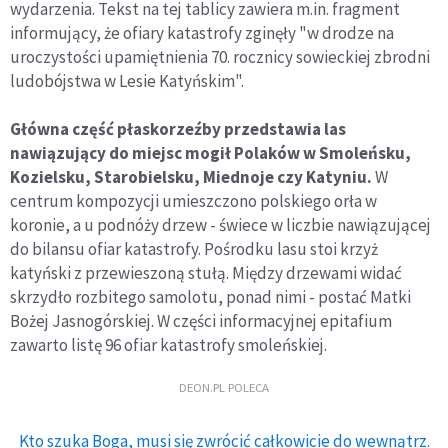
wydarzenia. Tekst na tej tablicy zawiera m.in. fragment
informujący, że ofiary katastrofy zginęły "w drodze na
uroczystości upamiętnienia 70. rocznicy sowieckiej zbrodni
ludobójstwa w Lesie Katyńskim".
Główna część płaskorzeźby przedstawia las
nawiązujący do miejsc mogił Polaków w Smoleńsku,
Kozielsku, Starobielsku, Miednoje czy Katyniu.
W
centrum kompozycji umieszczono polskiego orła w
koronie, a u podnóży drzew - świece w liczbie nawiązującej
do bilansu ofiar katastrofy. Pośrodku lasu stoi krzyż
katyński z przewieszoną stułą. Między drzewami widać
skrzydło rozbitego samolotu, ponad nimi - postać Matki
Bożej Jasnogórskiej. W części informacyjnej epitafium
zawarto listę 96 ofiar katastrofy smoleńskiej.
DEON.PL POLECA
Kto szuka Boga, musi się zwrócić całkowicie do wewnątrz.