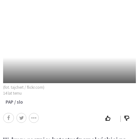
(fot. tajchert / flickr.com)
14 lat temu
PAP / slo