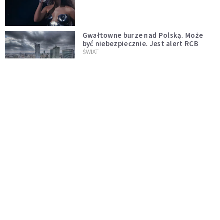
Gwałtowne burze nad Polską. Może
być niebezpiecznie. Jest alert RCB
ŚWIAT
Nie żyje gwiazda "Barw szczęścia".
"Mam nadzieję, że spotkała się już z
Bogiem, którego tak bardzo kochała"
WYDARZENIA