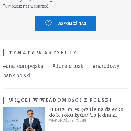
Tu możesz nas wesprzeć.
WSPOMÓŻ NAS
TEMATY W ARTYKULE
#unia europejska
#donald tusk
#narodowy
bank polski
WIĘCEJ W:
WIADOMOŚCI Z POLSKI
3600 zł miesięcznie na dziecko
do 3. roku życia? To jedna z
propozycji programu "Rozwój
WIADOMOŚCI Z POLSKI
Plus"