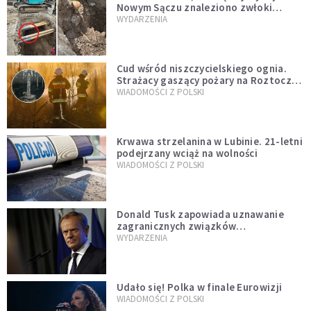
Nowym Sączu znaleziono zwłoki
mężczyzny z czasów potopu
WYDARZENIA
szwedzkiego
Cud wśród niszczycielskiego ognia.
Strażacy gaszący pożary na Roztoczu
opublikowali niezwykłe zdjęcie
WIADOMOŚCI Z POLSKI
Krwawa strzelanina w Lubinie. 21-letni
podejrzany wciąż na wolności
WIADOMOŚCI Z POLSKI
Donald Tusk zapowiada uznawanie
zagranicznych związków
jednopłciowych. "Państwo oblało ten
WYDARZENIA
test"
Udało się! Polka w finale Eurowizji
WIADOMOŚCI Z POLSKI