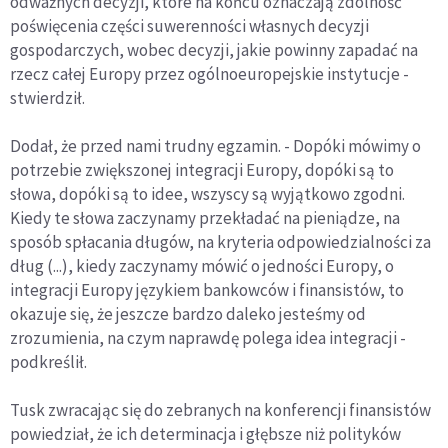
odważnych decyzji, które na końcu oznaczają zdolność
poświęcenia części suwerenności własnych decyzji
gospodarczych, wobec decyzji, jakie powinny zapadać na
rzecz całej Europy przez ogólnoeuropejskie instytucje -
stwierdził.
Dodał, że przed nami trudny egzamin. - Dopóki mówimy o
potrzebie zwiększonej integracji Europy, dopóki są to
słowa, dopóki są to idee, wszyscy są wyjątkowo zgodni.
Kiedy te słowa zaczynamy przekładać na pieniądze, na
sposób spłacania długów, na kryteria odpowiedzialności za
dług (...), kiedy zaczynamy mówić o jedności Europy, o
integracji Europy językiem bankowców i finansistów, to
okazuje się, że jeszcze bardzo daleko jesteśmy od
zrozumienia, na czym naprawdę polega idea integracji -
podkreślił.
Tusk zwracając się do zebranych na konferencji finansistów
powiedział, że ich determinacja i głębsze niż polityków