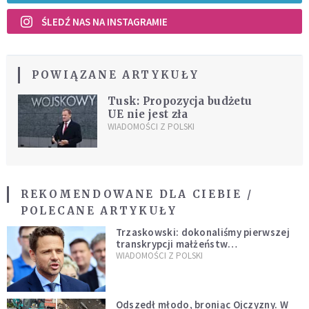
ŚLEDŹ NAS NA INSTAGRAMIE
POWIĄZANE ARTYKUŁY
Tusk: Propozycja budżetu
UE nie jest zła
WIADOMOŚCI Z POLSKI
REKOMENDOWANE DLA CIEBIE /
POLECANE ARTYKUŁY
Trzaskowski: dokonaliśmy pierwszej
transkrypcji małżeństw
jednopłciowych. “Tak jak
WIADOMOŚCI Z POLSKI
zapowiadałem, bez zwłoki,
natychmiast”
Odszedł młodo, broniąc Ojczyzny. W