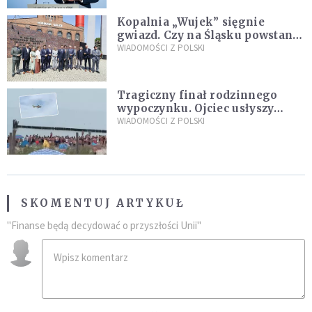
Kopalnia „Wujek” sięgnie
gwiazd. Czy na Śląsku powstanie
„Dolina Krzemowa”?
WIADOMOŚCI Z POLSKI
Tragiczny finał rodzinnego
wypoczynku. Ojciec usłyszy
zarzuty
WIADOMOŚCI Z POLSKI
SKOMENTUJ ARTYKUŁ
"Finanse będą decydować o przyszłości Unii"