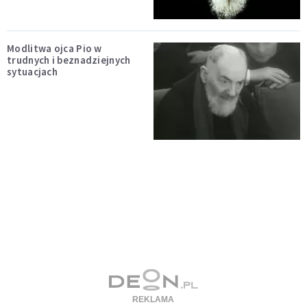
Modlitwa ojca Pio w
trudnych i beznadziejnych
sytuacjach