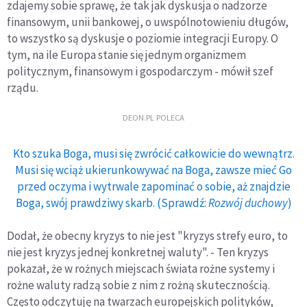
zdajemy sobie sprawę, że tak jak dyskusja o nadzorze
finansowym, unii bankowej, o uwspólnotowieniu długów,
to wszystko są dyskusje o poziomie integracji Europy. O
tym, na ile Europa stanie się jednym organizmem
politycznym, finansowym i gospodarczym - mówił szef
rządu.
DEON.PL POLECA
Kto szuka Boga, musi się zwrócić całkowicie do wewnątrz.
Musi się wciąż ukierunkowywać na Boga, zawsze mieć Go
przed oczyma i wytrwale zapominać o sobie, aż znajdzie
Boga, swój prawdziwy skarb. (Sprawdź:
Rozwój duchowy
)
Dodał, że obecny kryzys to nie jest "kryzys strefy euro, to
nie jest kryzys jednej konkretnej waluty". - Ten kryzys
pokazał, że w rożnych miejscach świata rożne systemy i
rożne waluty radzą sobie z nim z rożną skutecznością.
Często odczytuję na twarzach europejskich polityków,