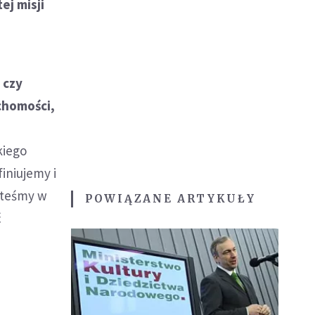
ej misji
 czy
chomości,
akiego
iniujemy i
esteśmy w
POWIĄZANE ARTYKUŁY
ć