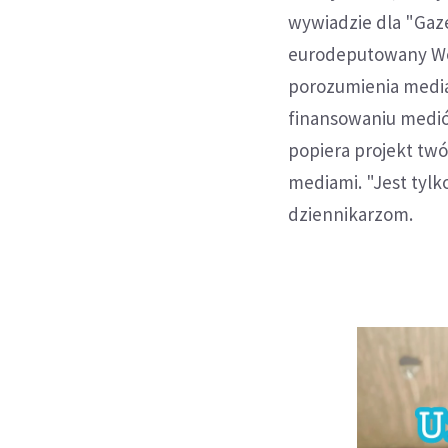
wywiadzie dla "Gaz
eurodeputowany Woj
porozumienia medial
finansowaniu medió
popiera projekt tw
mediami. "Jest tylk
dziennikarzom.