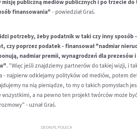
 misję publiczną mediów publicznych i po trzecie do t
sób finansowania"
- powiedział Graś.
idzi potrzeby, żeby podatnik w taki czy inny sposób -
, czy poprzez podatek - finansował "nadmiar nieru
ponują, nadmiar premii, wynagrodzeń dla prezesów i
ów"
. "Więc jeśli znajdziemy partnerów do takiej wizji, i t
 - najpierw odklejamy polityków od mediów, potem def
ajdujemy na nią pieniądze, to my o takich pomysłach j
e wszystkimi, a na pewno ten projekt twórców może by
rozmowy" - uznał Graś.
DEON.PL POLECA