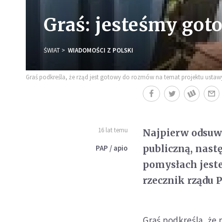
Graś: jesteśmy got
ŚWIAT
WIADOMOŚCI Z POLSKI
Graś podkreśla, że rząd jest gotowy do rozmów na temat projektu ustawy
16 lat temu
Najpierw odsuw
publiczną, nast
PAP / apio
pomysłach jest
rzecznik rządu 
Graś podkreśla, że