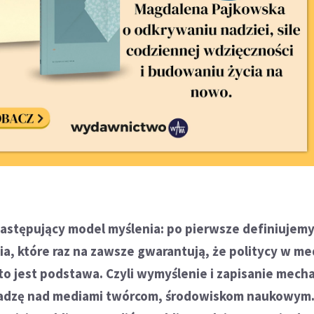
astępujący model myślenia: po pierwsze definiujem
a, które raz na zawsze gwarantują, że politycy w me
 to jest podstawa. Czyli wymyślenie i zapisanie mec
ładzę nad mediami twórcom, środowiskom naukowym.