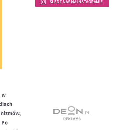
ŚLEDŹ NAS NA INSTAGRAMIE
y w
diach
hanizmów,
 Po