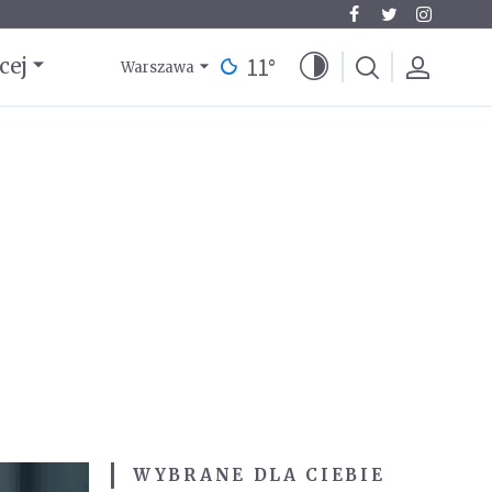
11
°
cej
Warszawa
WYBRANE DLA CIEBIE