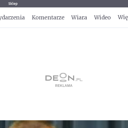
g
Sklep
Wię
darzenia
Komentarze
Wiara
Wideo