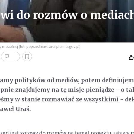
owi do rozmów o mediac
 medialnej (fot. poprzedniastrona.premier.gov.pl)
amy polityków od mediów, potem definiujem
ępnie znajdujemy na tę misje pieniądze - o ta
eśmy w stanie rozmawiać ze wszystkimi - de
Paweł Graś.
 rząd jest gotowy do rozmów na temat projektu ustawy 