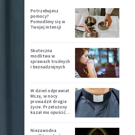
Potrzebujesz
pomocy?
Pomodlimy się w
Twojej intencji
Skuteczna
modlitwa w
sprawach trudnych
i beznadziejnych
W dzień odprawiał
Mszę, w nocy
prowadził drugie
życie. Przełożony
kazał mu opuścić
zakon
Niezawodna