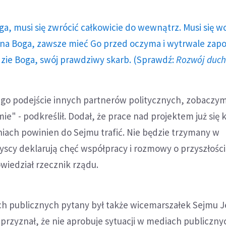
ga, musi się zwrócić całkowicie do wewnątrz. Musi się w
a Boga, zawsze mieć Go przed oczyma i wytrwale zap
dzie Boga, swój prawdziwy skarb. (Sprawdź:
Rozwój duc
ego podejście innych partnerów politycznych, zobaczym
ie" - podkreślił. Dodał, że prace nad projektem już się 
niach powinien do Sejmu trafić. Nie będzie trzymany w
yscy deklarują chęć współpracy i rozmowy o przyszłośc
wiedział rzecznik rządu.
ch publicznych pytany był także wicemarszałek Sejmu J
 przyznał, że nie aprobuje sytuacji w mediach publiczny