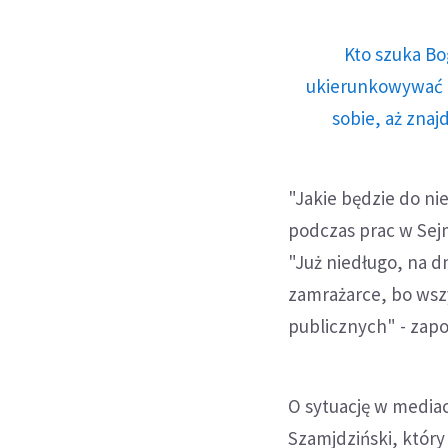
Kto szuka Bo
ukierunkowywać n
sobie, aż znaj
"Jakie będzie do ni
podczas prac w Sejm
"Już niedługo, na d
zamrażarce, bo wsz
publicznych" - zapo
O sytuację w media
Szamjdziński, który