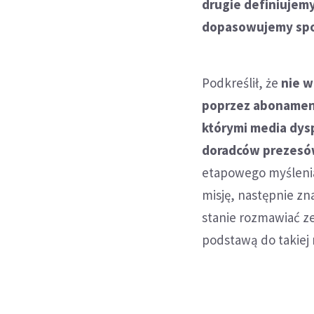
drugie definiujemy
dopasowujemy spo
Podkreślił, że
nie w
poprzez abonament
którymi media dys
doradców prezes
etapowego myślenia
misję, następnie zn
stanie rozmawiać z
podstawą do takiej 