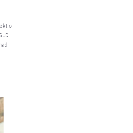
ekt o
 SLD
 nad