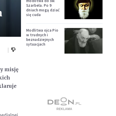
modlitwa do św.
Szarbela. Po 9
h
dniach mogą dziać
się cuda
Modlitwa ojca Pio
w trudnych i
beznadziejnych
sytuacjach
y misję
kich
klaruje
medialnej