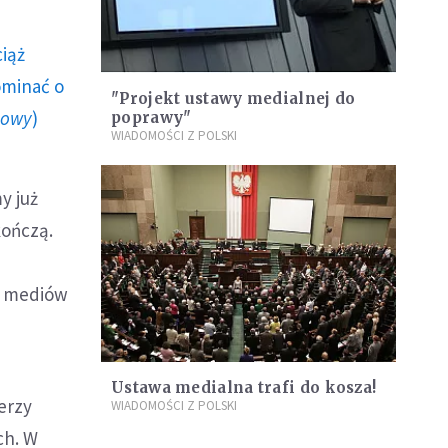
ciąż
ominać o
"Projekt ustawy medialnej do
howy
)
poprawy"
WIADOMOŚCI Z POLSKI
y już
kończą.
i mediów
Ustawa medialna trafi do kosza!
erzy
WIADOMOŚCI Z POLSKI
ch. W