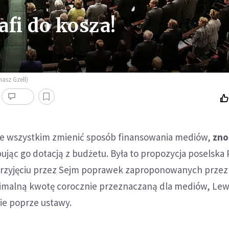
fi do kosza!
asz Gzell)
e wszystkim zmienić sposób finansowania mediów,
zno
pując go dotacją z budżetu. Była to propozycja poselska 
przyjęciu przez Sejm poprawek zaproponowanych przez
nimalną kwotę corocznie przeznaczaną dla mediów, Lew
ie poprze ustawy.