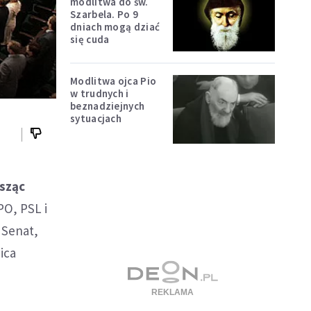
modlitwa do św.
Szarbela. Po 9
dniach mogą dziać
się cuda
Modlitwa ojca Pio
w trudnych i
beznadziejnych
sytuacjach
sząc
PO, PSL i
 Senat,
ica