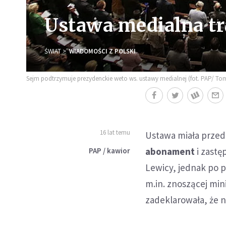
Ustawa medialna tra
ŚWIAT
WIADOMOŚCI Z POLSKI
Sejm podtrzymuje prezydenckie weto ws. ustawy medialnej (fot. PAP/ Tom
16 lat temu
Ustawa miała przed
abonament
i zastę
PAP / kawior
Lewicy, jednak po 
m.in. znoszącej mi
zadeklarowała, że n