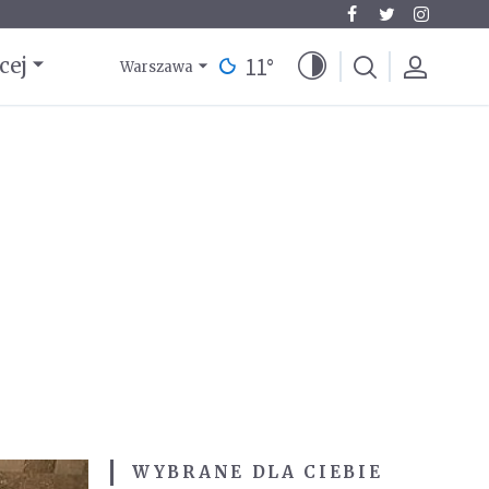
11
°
cej
Warszawa
WYBRANE DLA CIEBIE