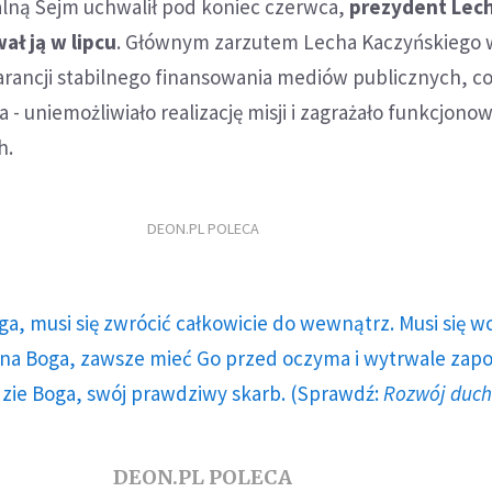
ną Sejm uchwalił pod koniec czerwca,
prezydent Lec
ł ją w lipcu
. Głównym zarzutem Lecha Kaczyńskiego
rancji stabilnego finansowania mediów publicznych, co
- uniemożliwiało realizację misji i zagrażało funkcjono
h.
DEON.PL POLECA
ga, musi się zwrócić całkowicie do wewnątrz. Musi się w
a Boga, zawsze mieć Go przed oczyma i wytrwale zap
dzie Boga, swój prawdziwy skarb. (Sprawdź:
Rozwój duc
DEON.PL POLECA