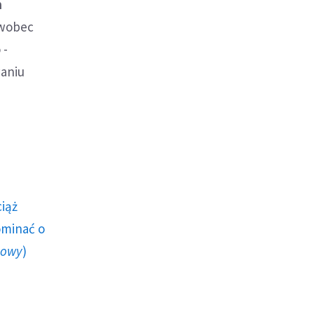
h
 wobec
 -
waniu
ciąż
ominać o
howy
)