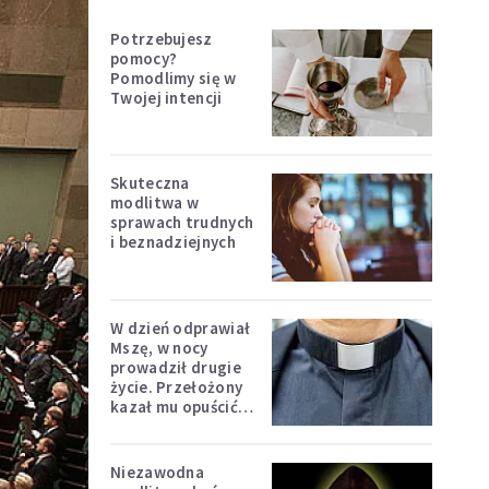
Potrzebujesz
pomocy?
Pomodlimy się w
Twojej intencji
Skuteczna
modlitwa w
sprawach trudnych
i beznadziejnych
W dzień odprawiał
Mszę, w nocy
prowadził drugie
życie. Przełożony
kazał mu opuścić
zakon
Niezawodna