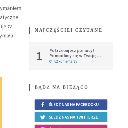
rzymaniem
ratyczne
uje za
NAJCZĘŚCIEJ CZYTANE
zymała
Potrzebujesz pomocy?
1
Pomodlimy się w Twojej
intencji
62 komentarzy
BĄDŹ NA BIEŻĄCO
ŚLEDŹ NAS NA FACEBOOKU
ŚLEDŹ NAS NA TWITTERZE