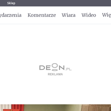
g
Sklep
Wię
darzenia
Komentarze
Wiara
Wideo