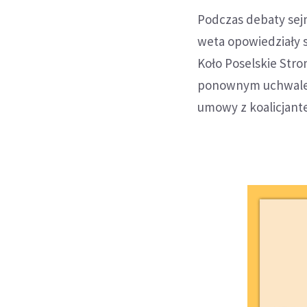
Podczas debaty sej
weta opowiedziały s
Koło Poselskie Str
ponownym uchwaleni
umowy z koalicjant