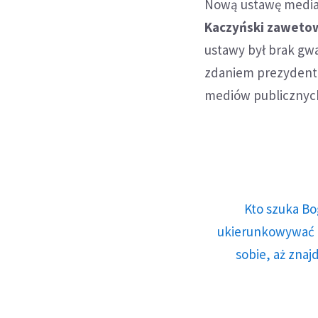
Nową ustawę medial
Kaczyński zawetowa
ustawy był brak gwa
zdaniem prezydenta 
mediów publicznyc
Kto szuka Bo
ukierunkowywać n
sobie, aż znaj