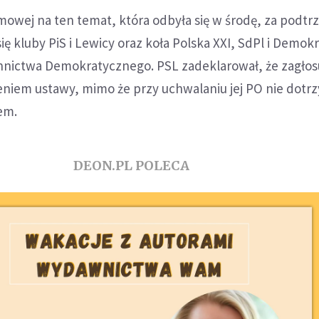
mowej na ten temat, która odbyła się w środę, za podt
ię kluby PiS i Lewicy oraz koła Polska XXI, SdPl i Demok
onnictwa Demokratycznego. PSL zadeklarował, że zagłos
em ustawy, mimo że przy uchwalaniu jej PO nie dotr
em.
DEON.PL POLECA