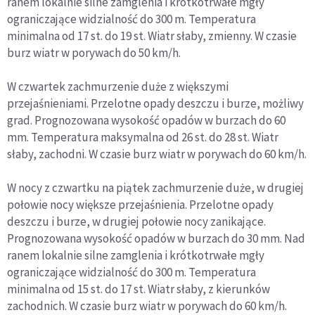
ranem lokalnie silne zamglenia i krótkotrwałe mgły
ograniczające widzialność do 300 m. Temperatura
minimalna od 17 st. do 19 st. Wiatr słaby, zmienny. W czasie
burz wiatr w porywach do 50 km/h.
W czwartek zachmurzenie duże z większymi
przejaśnieniami. Przelotne opady deszczu i burze, możliwy
grad. Prognozowana wysokość opadów w burzach do 60
mm. Temperatura maksymalna od 26 st. do 28 st. Wiatr
słaby, zachodni. W czasie burz wiatr w porywach do 60 km/h.
W nocy z czwartku na piątek zachmurzenie duże, w drugiej
połowie nocy większe przejaśnienia. Przelotne opady
deszczu i burze, w drugiej połowie nocy zanikające.
Prognozowana wysokość opadów w burzach do 30 mm. Nad
ranem lokalnie silne zamglenia i krótkotrwałe mgły
ograniczające widzialność do 300 m. Temperatura
minimalna od 15 st. do 17 st. Wiatr słaby, z kierunków
zachodnich. W czasie burz wiatr w porywach do 60 km/h.