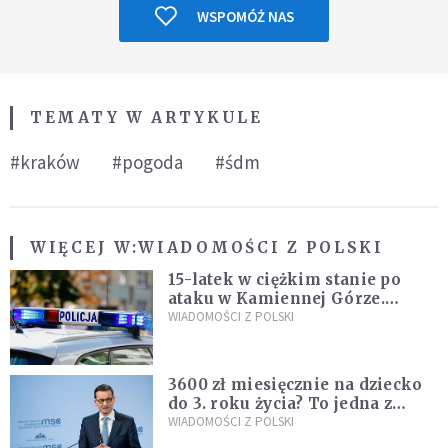
WSPOMÓŻ NAS
TEMATY W ARTYKULE
#kraków
#pogoda
#śdm
WIĘCEJ W:
WIADOMOŚCI Z POLSKI
15-latek w ciężkim stanie po
ataku w Kamiennej Górze.
Policja zatrzymała dwóch
WIADOMOŚCI Z POLSKI
nastolatków
3600 zł miesięcznie na dziecko
do 3. roku życia? To jedna z
propozycji programu "Rozwój
WIADOMOŚCI Z POLSKI
Plus"