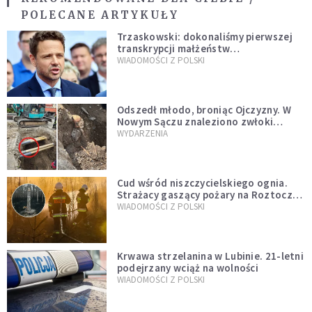
POLECANE ARTYKUŁY
Trzaskowski: dokonaliśmy pierwszej
transkrypcji małżeństw
jednopłciowych. “Tak jak
WIADOMOŚCI Z POLSKI
zapowiadałem, bez zwłoki,
natychmiast”
Odszedł młodo, broniąc Ojczyzny. W
Nowym Sączu znaleziono zwłoki
mężczyzny z czasów potopu
WYDARZENIA
szwedzkiego
Cud wśród niszczycielskiego ognia.
Strażacy gaszący pożary na Roztoczu
opublikowali niezwykłe zdjęcie
WIADOMOŚCI Z POLSKI
Krwawa strzelanina w Lubinie. 21-letni
podejrzany wciąż na wolności
WIADOMOŚCI Z POLSKI