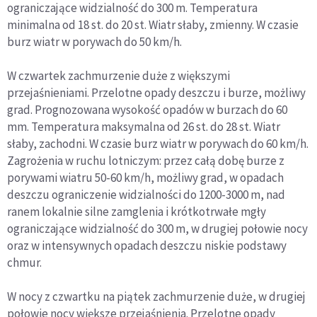
ograniczające widzialność do 300 m. Temperatura
minimalna od 18 st. do 20 st. Wiatr słaby, zmienny. W czasie
burz wiatr w porywach do 50 km/h.
W czwartek zachmurzenie duże z większymi
przejaśnieniami. Przelotne opady deszczu i burze, możliwy
grad. Prognozowana wysokość opadów w burzach do 60
mm. Temperatura maksymalna od 26 st. do 28 st. Wiatr
słaby, zachodni. W czasie burz wiatr w porywach do 60 km/h.
Zagrożenia w ruchu lotniczym: przez całą dobę burze z
porywami wiatru 50-60 km/h, możliwy grad, w opadach
deszczu ograniczenie widzialności do 1200-3000 m, nad
ranem lokalnie silne zamglenia i krótkotrwałe mgły
ograniczające widzialność do 300 m, w drugiej połowie nocy
oraz w intensywnych opadach deszczu niskie podstawy
chmur.
W nocy z czwartku na piątek zachmurzenie duże, w drugiej
połowie nocy większe przejaśnienia. Przelotne opady