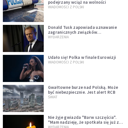
podejrzany wciąż na wolności
WIADOMOŚCI Z POLSKI
Donald Tusk zapowiada uznawanie
zagranicznych związków
jednopłciowych. "Państwo oblało ten
WYDARZENIA
test"
Udało się! Polka w finale Eurowizji
WIADOMOŚCI Z POLSKI
Gwałtowne burze nad Polską. Może
być niebezpiecznie. Jest alert RCB
ŚWIAT
Nie żyje gwiazda "Barw szczęścia".
"Mam nadzieję, że spotkała się już z
Bogiem, którego tak bardzo kochała"
WYDARZENIA