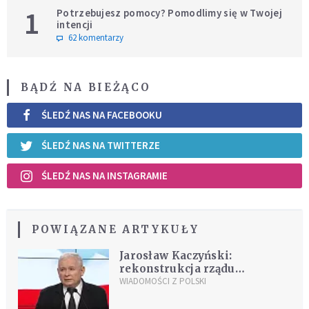
1
Potrzebujesz pomocy? Pomodlimy się w Twojej
intencji
62 komentarzy
BĄDŹ NA BIEŻĄCO
ŚLEDŹ NAS NA FACEBOOKU
ŚLEDŹ NAS NA TWITTERZE
ŚLEDŹ NAS NA INSTAGRAMIE
POWIĄZANE ARTYKUŁY
Jarosław Kaczyński:
rekonstrukcja rządu
przyniosła efekty, które
WIADOMOŚCI Z POLSKI
zakładaliśmy