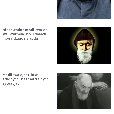
Niezawodna modlitwa do
św. Szarbela. Po 9 dniach
mogą dziać się cuda
Modlitwa ojca Pio w
trudnych i beznadziejnych
sytuacjach