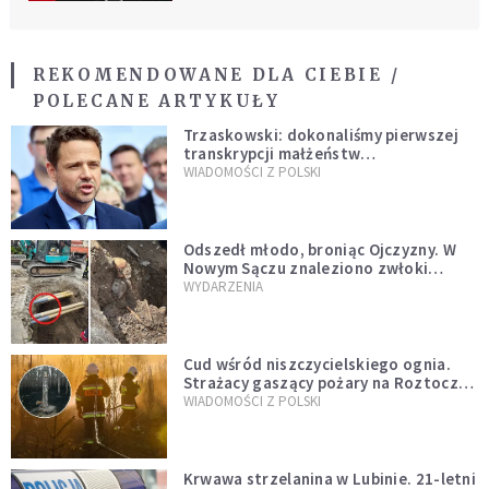
REKOMENDOWANE DLA CIEBIE /
POLECANE ARTYKUŁY
Trzaskowski: dokonaliśmy pierwszej
transkrypcji małżeństw
jednopłciowych. “Tak jak
WIADOMOŚCI Z POLSKI
zapowiadałem, bez zwłoki,
natychmiast”
Odszedł młodo, broniąc Ojczyzny. W
Nowym Sączu znaleziono zwłoki
mężczyzny z czasów potopu
WYDARZENIA
szwedzkiego
Cud wśród niszczycielskiego ognia.
Strażacy gaszący pożary na Roztoczu
opublikowali niezwykłe zdjęcie
WIADOMOŚCI Z POLSKI
Krwawa strzelanina w Lubinie. 21-letni