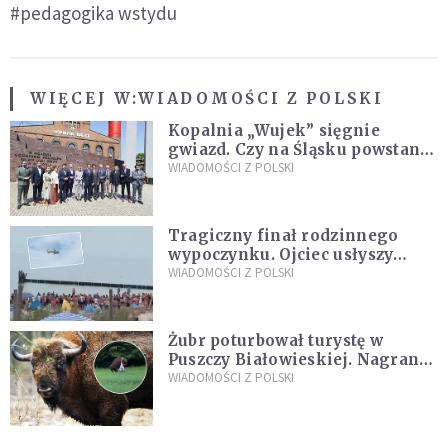
#pedagogika wstydu
WIĘCEJ W:
WIADOMOŚCI Z POLSKI
Kopalnia „Wujek” sięgnie
gwiazd. Czy na Śląsku powstanie
„Dolina Krzemowa”?
WIADOMOŚCI Z POLSKI
Tragiczny finał rodzinnego
wypoczynku. Ojciec usłyszy
zarzuty
WIADOMOŚCI Z POLSKI
Żubr poturbował turystę w
Puszczy Białowieskiej. Nagranie
daje do myślenia
WIADOMOŚCI Z POLSKI