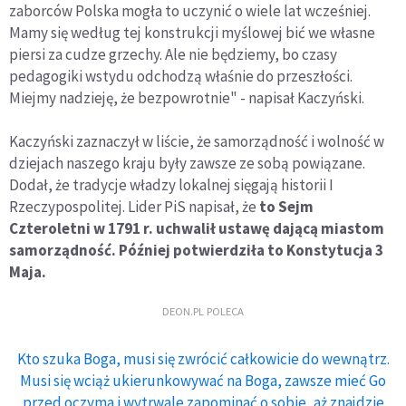
zaborców Polska mogła to uczynić o wiele lat wcześniej.
Mamy się według tej konstrukcji myślowej bić we własne
piersi za cudze grzechy. Ale nie będziemy, bo czasy
pedagogiki wstydu odchodzą właśnie do przeszłości.
Miejmy nadzieję, że bezpowrotnie" - napisał Kaczyński.
Kaczyński zaznaczył w liście, że samorządność i wolność w
dziejach naszego kraju były zawsze ze sobą powiązane.
Dodał, że tradycje władzy lokalnej sięgają historii I
Rzeczypospolitej. Lider PiS napisał, że
to Sejm
Czteroletni w 1791 r. uchwalił ustawę dającą miastom
samorządność. Później potwierdziła to Konstytucja 3
Maja.
DEON.PL POLECA
Kto szuka Boga, musi się zwrócić całkowicie do wewnątrz.
Musi się wciąż ukierunkowywać na Boga, zawsze mieć Go
przed oczyma i wytrwale zapominać o sobie, aż znajdzie