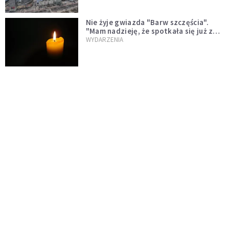
Nie żyje gwiazda "Barw szczęścia".
"Mam nadzieję, że spotkała się już z
Bogiem, którego tak bardzo kochała"
WYDARZENIA