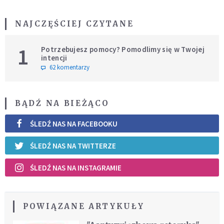
NAJCZĘŚCIEJ CZYTANE
1
Potrzebujesz pomocy? Pomodlimy się w Twojej
intencji
62 komentarzy
BĄDŹ NA BIEŻĄCO
ŚLEDŹ NAS NA FACEBOOKU
ŚLEDŹ NAS NA TWITTERZE
ŚLEDŹ NAS NA INSTAGRAMIE
POWIĄZANE ARTYKUŁY