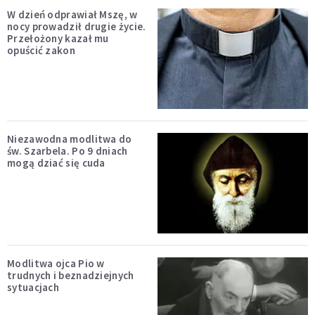
W dzień odprawiał Mszę, w
nocy prowadził drugie życie.
Przełożony kazał mu
opuścić zakon
Niezawodna modlitwa do
św. Szarbela. Po 9 dniach
mogą dziać się cuda
Modlitwa ojca Pio w
trudnych i beznadziejnych
sytuacjach