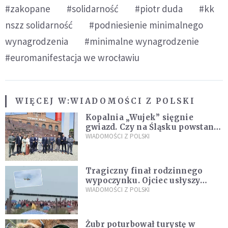
#zakopane
#solidarność
#piotr duda
#kk
nszz solidarność
#podniesienie minimalnego
wynagrodzenia
#minimalne wynagrodzenie
#euromanifestacja we wrocławiu
WIĘCEJ W:
WIADOMOŚCI Z POLSKI
Kopalnia „Wujek” sięgnie
gwiazd. Czy na Śląsku powstanie
„Dolina Krzemowa”?
WIADOMOŚCI Z POLSKI
Tragiczny finał rodzinnego
wypoczynku. Ojciec usłyszy
zarzuty
WIADOMOŚCI Z POLSKI
Żubr poturbował turystę w