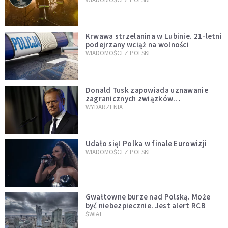
Krwawa strzelanina w Lubinie. 21-letni
podejrzany wciąż na wolności
WIADOMOŚCI Z POLSKI
Donald Tusk zapowiada uznawanie
zagranicznych związków
jednopłciowych. "Państwo oblało ten
WYDARZENIA
test"
Udało się! Polka w finale Eurowizji
WIADOMOŚCI Z POLSKI
Gwałtowne burze nad Polską. Może
być niebezpiecznie. Jest alert RCB
ŚWIAT