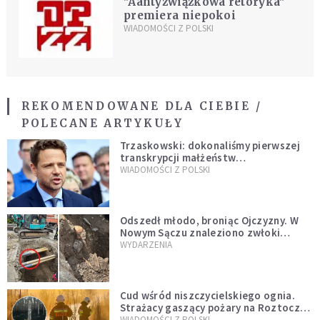
"Aantyzwiązkowa retoryka"
premiera niepokoi
WIADOMOŚCI Z POLSKI
REKOMENDOWANE DLA CIEBIE /
POLECANE ARTYKUŁY
Trzaskowski: dokonaliśmy pierwszej
transkrypcji małżeństw
jednopłciowych. “Tak jak
WIADOMOŚCI Z POLSKI
zapowiadałem, bez zwłoki,
natychmiast”
Odszedł młodo, broniąc Ojczyzny. W
Nowym Sączu znaleziono zwłoki
mężczyzny z czasów potopu
WYDARZENIA
szwedzkiego
Cud wśród niszczycielskiego ognia.
Strażacy gaszący pożary na Roztoczu
opublikowali niezwykłe zdjęcie
WIADOMOŚCI Z POLSKI