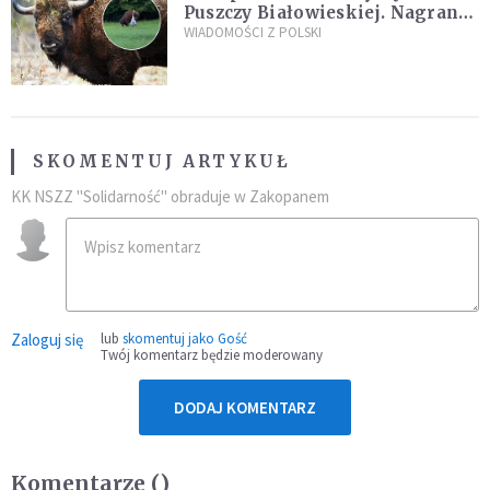
Puszczy Białowieskiej. Nagranie
daje do myślenia
WIADOMOŚCI Z POLSKI
SKOMENTUJ ARTYKUŁ
KK NSZZ "Solidarność" obraduje w Zakopanem
Zaloguj się
lub
skomentuj jako Gość
Twój komentarz będzie moderowany
DODAJ KOMENTARZ
Komentarze (
)