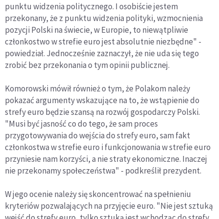
punktu widzenia politycznego. I osobiście jestem
przekonany, że z punktu widzenia polityki, wzmocnienia
pozycji Polski na świecie, w Europie, to niewątpliwie
członkostwo w strefie euro jest absolutnie niezbędne" -
powiedział. Jednocześnie zaznaczył, że nie uda się tego
zrobić bez przekonania o tym opinii publicznej.
Komorowski mówił również o tym, że Polakom należy
pokazać argumenty wskazujące na to, że wstąpienie do
strefy euro będzie szansą na rozwój gospodarczy Polski.
"Musi być jasność co do tego, że sam proces
przygotowywania do wejścia do strefy euro, sam fakt
członkostwa w strefie euro i funkcjonowania w strefie euro
przyniesie nam korzyści, a nie straty ekonomiczne. Inaczej
nie przekonamy społeczeństwa" - podkreślił prezydent.
W jego ocenie należy się skoncentrować na spełnieniu
kryteriów pozwalających na przyjęcie euro. "Nie jest sztuką
wejść do strefy euro, tylko sztuką jest wchodząc do strefy