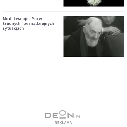
Modlitwa ojca Pio w
trudnych i beznadziejnych
sytuacjach