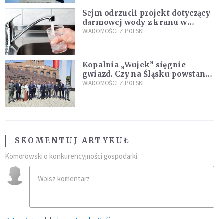
Sejm odrzucił projekt dotyczący
darmowej wody z kranu w
restauracjach
WIADOMOŚCI Z POLSKI
Kopalnia „Wujek” sięgnie
gwiazd. Czy na Śląsku powstanie
„Dolina Krzemowa”?
WIADOMOŚCI Z POLSKI
SKOMENTUJ ARTYKUŁ
Komorowski o konkurencyjności gospodarki