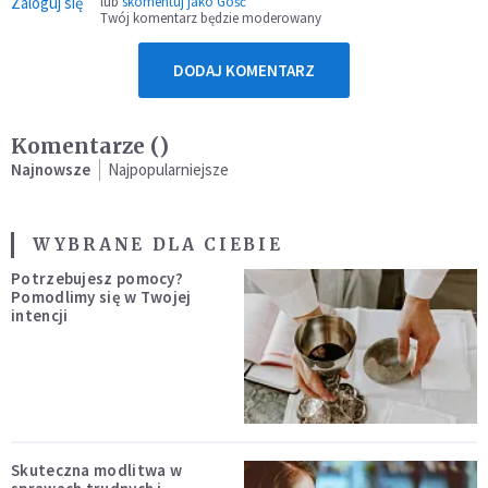
Zaloguj się
lub
skomentuj jako Gość
Twój komentarz będzie moderowany
DODAJ KOMENTARZ
Komentarze (
)
Najnowsze
Najpopularniejsze
WYBRANE DLA CIEBIE
Potrzebujesz pomocy?
Pomodlimy się w Twojej
intencji
Skuteczna modlitwa w