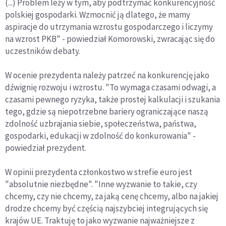
(...) Problem leży w tym, aby podtrzymać konkurencyjność
polskiej gospodarki. Wzmocnić ją dlatego, że mamy
aspiracje do utrzymania wzrostu gospodarczego i liczymy
na wzrost PKB" - powiedział Komorowski, zwracając się do
uczestników debaty.
W ocenie prezydenta należy patrzeć na konkurencję jako
dźwignię rozwoju i wzrostu. "To wymaga czasami odwagi, a
czasami pewnego ryzyka, także prostej kalkulacji i szukania
tego, gdzie są niepotrzebne bariery ograniczające naszą
zdolność uzbrajania siebie, społeczeństwa, państwa,
gospodarki, edukacji w zdolność do konkurowania" -
powiedział prezydent.
W opinii prezydenta członkostwo w strefie euro jest
"absolutnie niezbędne". "Inne wyzwanie to takie, czy
chcemy, czy nie chcemy, za jaką cenę chcemy, albo na jakiej
drodze chcemy być częścią najszybciej integrujących się
krajów UE. Traktuję to jako wyzwanie najważniejsze z