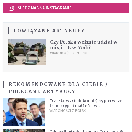
ŚLEDŹ NAS NA INSTAGRAMIE
POWIĄZANE ARTYKUŁY
Czy Polska weźmie udział w
misji UE w Mali?
WIADOMOŚCI Z POLSKI
REKOMENDOWANE DLA CIEBIE /
POLECANE ARTYKUŁY
Trzaskowski: dokonaliśmy pierwszej
transkrypcji małżeństw
jednopłciowych. “Tak jak
WIADOMOŚCI Z POLSKI
zapowiadałem, bez zwłoki,
natychmiast”
Odszedł młodo, broniąc Ojczyzny. W