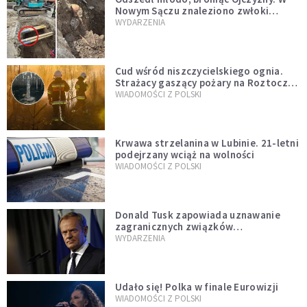
Nowym Sączu znaleziono zwłoki
mężczyzny z czasów potopu
WYDARZENIA
szwedzkiego
Cud wśród niszczycielskiego ognia.
Strażacy gaszący pożary na Roztoczu
opublikowali niezwykłe zdjęcie
WIADOMOŚCI Z POLSKI
Krwawa strzelanina w Lubinie. 21-letni
podejrzany wciąż na wolności
WIADOMOŚCI Z POLSKI
Donald Tusk zapowiada uznawanie
zagranicznych związków
jednopłciowych. "Państwo oblało ten
WYDARZENIA
test"
Udało się! Polka w finale Eurowizji
WIADOMOŚCI Z POLSKI