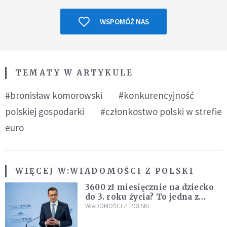
WSPOMÓŻ NAS
TEMATY W ARTYKULE
#bronisław komorowski
#konkurencyjność
polskiej gospodarki
#członkostwo polski w strefie
euro
WIĘCEJ W:
WIADOMOŚCI Z POLSKI
3600 zł miesięcznie na dziecko
do 3. roku życia? To jedna z
propozycji programu "Rozwój
WIADOMOŚCI Z POLSKI
Plus"