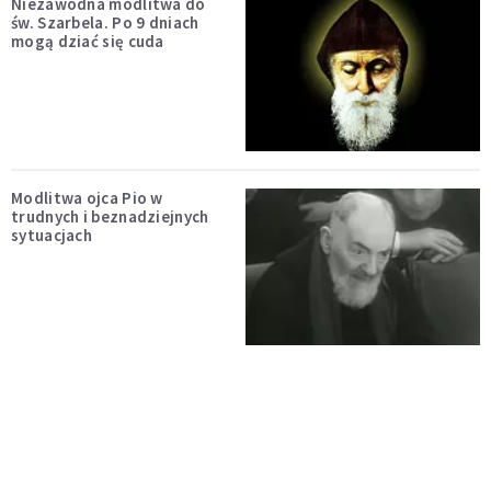
Niezawodna modlitwa do
św. Szarbela. Po 9 dniach
mogą dziać się cuda
Modlitwa ojca Pio w
trudnych i beznadziejnych
sytuacjach