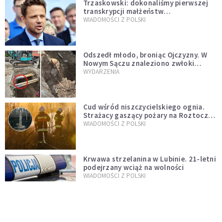
Trzaskowski: dokonaliśmy pierwszej
transkrypcji małżeństw
jednopłciowych. “Tak jak
WIADOMOŚCI Z POLSKI
zapowiadałem, bez zwłoki,
natychmiast”
Odszedł młodo, broniąc Ojczyzny. W
Nowym Sączu znaleziono zwłoki
mężczyzny z czasów potopu
WYDARZENIA
szwedzkiego
Cud wśród niszczycielskiego ognia.
Strażacy gaszący pożary na Roztoczu
opublikowali niezwykłe zdjęcie
WIADOMOŚCI Z POLSKI
Krwawa strzelanina w Lubinie. 21-letni
podejrzany wciąż na wolności
WIADOMOŚCI Z POLSKI
Donald Tusk zapowiada uznawanie
zagranicznych związków