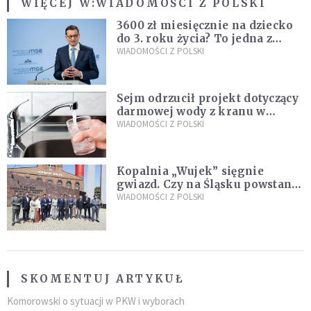
WIĘCEJ W:
WIADOMOŚCI Z POLSKI
3600 zł miesięcznie na dziecko
do 3. roku życia? To jedna z
propozycji programu "Rozwój
WIADOMOŚCI Z POLSKI
Plus"
Sejm odrzucił projekt dotyczący
darmowej wody z kranu w
restauracjach
WIADOMOŚCI Z POLSKI
Kopalnia „Wujek” sięgnie
gwiazd. Czy na Śląsku powstanie
„Dolina Krzemowa”?
WIADOMOŚCI Z POLSKI
SKOMENTUJ ARTYKUŁ
Komorowski o sytuacji w PKW i wyborach