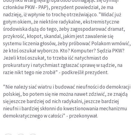
budynku wtargnęła grupa osób domagając się dymisji
członków PKW - PAP), prezydent powiedział, że ma
nadzieję, iż wpłynie to trochę otrzeźwiająco. "Widać już
gołym okiem, że niektóre radykalne, ekstremistyczne
środowiska dążą do tego, żeby zagospodarować dramat,
przykrość, kłopot, skandal, jakim jest zawalenie się
systemu liczenia głosów, żeby próbować Polakom wmówić,
że ktoś oszukał wyborczo. Kto? Komputer? Sędzia PKW?
Jeżeli ktoś oszukał, to trzeba iść natychmiast do
prokuratury i natychmiast zgłaszać sprawę w sądzie, na
razie nikt tego nie zrobił" - podkreślił prezydent.
"Nie należy siać wiatru i budować nieufności do demokracji
polskiej, bo potem się nie można nawet zdziwić, ze znajdą
się jeszcze bardziej od nich radykalni, jeszcze bardziej
nieufni i bardziej skłonni do kwestionowania mechanizmu
demokratycznego w całości" - przekonywał.