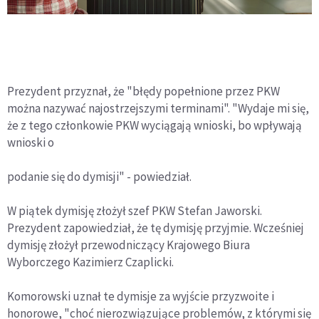
Prezydent przyznał, że "błędy popełnione przez PKW
można nazywać najostrzejszymi terminami". "Wydaje mi się,
że z tego członkowie PKW wyciągają wnioski, bo wpływają
wnioski o
podanie się do dymisji" - powiedział.
W piątek dymisję złożył szef PKW Stefan Jaworski.
Prezydent zapowiedział, że tę dymisję przyjmie. Wcześniej
dymisję złożył przewodniczący Krajowego Biura
Wyborczego Kazimierz Czaplicki.
Komorowski uznał te dymisje za wyjście przyzwoite i
honorowe, "choć nierozwiązujące problemów, z którymi się