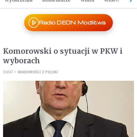
Radio DEON Modlitwa
Komorowski o sytuacji w PKW i
wyborach
ŚWIAT
WIADOMOŚCI Z POLSKI