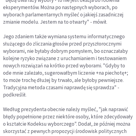
"Będą dwa razy wybory - to nie jest okazja do robienia
eksperymentów. Można po następnych wyborach, po
wyborach parlamentarnych myśleć o jakiejś zasadniczej
zmianie modelu. Jestem na to otwarty" - mówił.
Jego zdaniem także wymiana systemu informatycznego
służącego do zliczania głosów przed przyszłorocznymi
wyborami, nie byłaby dobrym pomysłem, bo oznaczałaby
kolejne ryzyko związane z uruchamianiem i testowaniem
nowych rozwiązań na krótko przed wyborami. "Gdyby to
ode mnie zależało, sugerowałbym liczenie +na piechotę+;
to może trochę dłużej by trwało, ale byłoby pewniejsze.
Tradycyjna metoda czasami naprawdę się sprawdza" -
podkreślił.
Według prezydenta obecnie należy myśleć, "jak naprawić
błędy popełnione przez niektóre osoby, które zdecydowały
o kształcie Kodeksu wyborczego". Dodał, że później można
skorzystać z pewnych propozycji środowisk politycznych