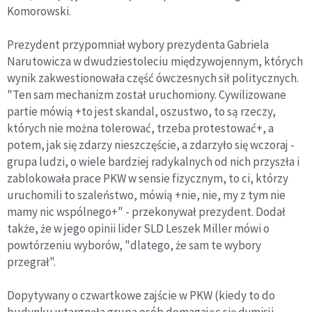
Komorowski.
Prezydent przypomniał wybory prezydenta Gabriela
Narutowicza w dwudziestoleciu międzywojennym, których
wynik zakwestionowała część ówczesnych sił politycznych.
"Ten sam mechanizm został uruchomiony. Cywilizowane
partie mówią +to jest skandal, oszustwo, to są rzeczy,
których nie można tolerować, trzeba protestować+, a
potem, jak się zdarzy nieszczęście, a zdarzyło się wczoraj -
grupa ludzi, o wiele bardziej radykalnych od nich przyszła i
zablokowała prace PKW w sensie fizycznym, to ci, którzy
uruchomili to szaleństwo, mówią +nie, nie, my z tym nie
mamy nic wspólnego+" - przekonywał prezydent. Dodał
także, że w jego opinii lider SLD Leszek Miller mówi o
powtórzeniu wyborów, "dlatego, że sam te wybory
przegrał".
Dopytywany o czwartkowe zajście w PKW (kiedy to do