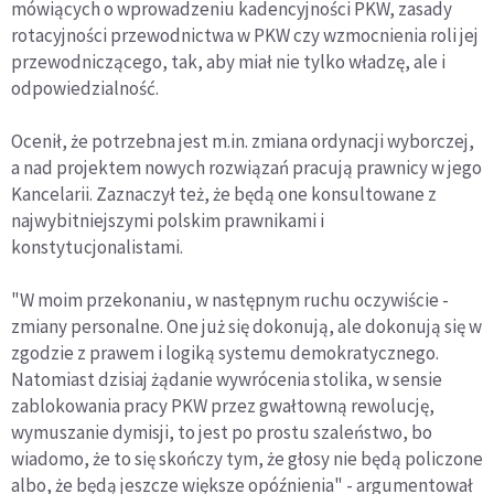
mówiących o wprowadzeniu kadencyjności PKW, zasady
rotacyjności przewodnictwa w PKW czy wzmocnienia roli jej
przewodniczącego, tak, aby miał nie tylko władzę, ale i
odpowiedzialność.
Ocenił, że potrzebna jest m.in. zmiana ordynacji wyborczej,
a nad projektem nowych rozwiązań pracują prawnicy w jego
Kancelarii. Zaznaczył też, że będą one konsultowane z
najwybitniejszymi polskim prawnikami i
konstytucjonalistami.
"W moim przekonaniu, w następnym ruchu oczywiście -
zmiany personalne. One już się dokonują, ale dokonują się w
zgodzie z prawem i logiką systemu demokratycznego.
Natomiast dzisiaj żądanie wywrócenia stolika, w sensie
zablokowania pracy PKW przez gwałtowną rewolucję,
wymuszanie dymisji, to jest po prostu szaleństwo, bo
wiadomo, że to się skończy tym, że głosy nie będą policzone
albo, że będą jeszcze większe opóźnienia" - argumentował