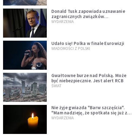
Donald Tusk zapowiada uznawanie
zagranicznych związków
jednopłciowych. "Państwo oblało ten
WYDARZENIA
test"
Udało się! Polka w finale Eurowizji
WIADOMOŚCI Z POLSKI
Gwałtowne burze nad Polską. Może
być niebezpiecznie. Jest alert RCB
ŚWIAT
Nie żyje gwiazda "Barw szczęścia".
"Mam nadzieję, że spotkała się już z
Bogiem, którego tak bardzo kochała"
WYDARZENIA