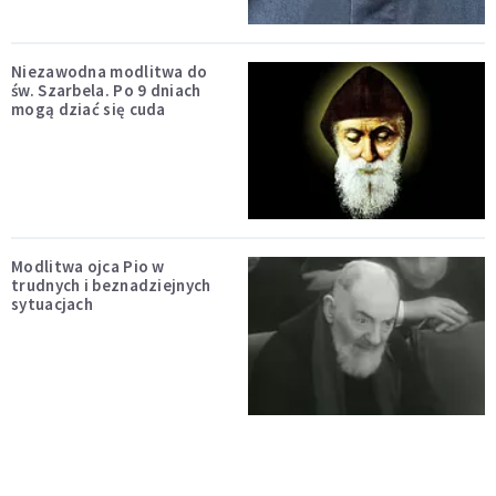
Niezawodna modlitwa do
św. Szarbela. Po 9 dniach
mogą dziać się cuda
Modlitwa ojca Pio w
trudnych i beznadziejnych
sytuacjach