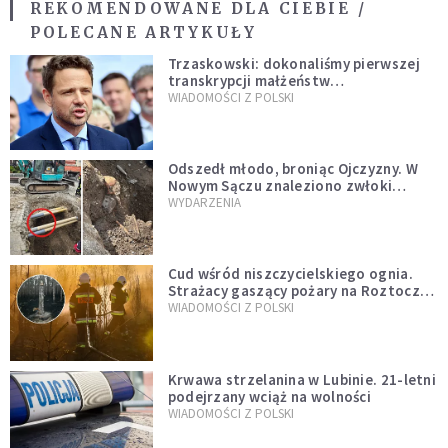
REKOMENDOWANE DLA CIEBIE /
POLECANE ARTYKUŁY
Trzaskowski: dokonaliśmy pierwszej
transkrypcji małżeństw
jednopłciowych. “Tak jak
WIADOMOŚCI Z POLSKI
zapowiadałem, bez zwłoki,
natychmiast”
Odszedł młodo, broniąc Ojczyzny. W
Nowym Sączu znaleziono zwłoki
mężczyzny z czasów potopu
WYDARZENIA
szwedzkiego
Cud wśród niszczycielskiego ognia.
Strażacy gaszący pożary na Roztoczu
opublikowali niezwykłe zdjęcie
WIADOMOŚCI Z POLSKI
Krwawa strzelanina w Lubinie. 21-letni
podejrzany wciąż na wolności
WIADOMOŚCI Z POLSKI