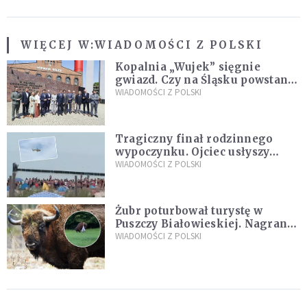
WIĘCEJ W:
WIADOMOŚCI Z POLSKI
Kopalnia „Wujek” sięgnie
gwiazd. Czy na Śląsku powstanie
„Dolina Krzemowa”?
WIADOMOŚCI Z POLSKI
Tragiczny finał rodzinnego
wypoczynku. Ojciec usłyszy
zarzuty
WIADOMOŚCI Z POLSKI
Żubr poturbował turystę w
Puszczy Białowieskiej. Nagranie
daje do myślenia
WIADOMOŚCI Z POLSKI