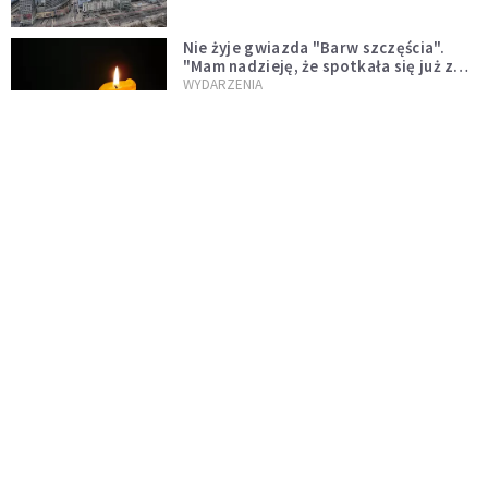
Nie żyje gwiazda "Barw szczęścia".
"Mam nadzieję, że spotkała się już z
Bogiem, którego tak bardzo kochała"
WYDARZENIA