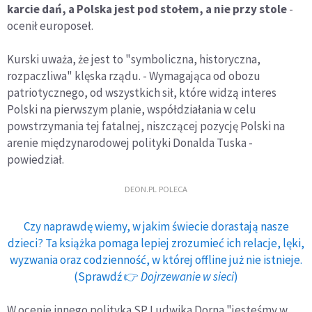
karcie dań, a Polska jest pod stołem, a nie przy stole
-
ocenił europoseł.
Kurski uważa, że jest to "symboliczna, historyczna,
rozpaczliwa" klęska rządu. - Wymagająca od obozu
patriotycznego, od wszystkich sił, które widzą interes
Polski na pierwszym planie, współdziałania w celu
powstrzymania tej fatalnej, niszczącej pozycję Polski na
arenie międzynarodowej polityki Donalda Tuska -
powiedział.
DEON.PL POLECA
Czy naprawdę wiemy, w jakim świecie dorastają nasze
dzieci? Ta książka pomaga lepiej zrozumieć ich relacje, lęki,
wyzwania oraz codzienność, w której offline już nie istnieje.
(Sprawdź 👉
Dojrzewanie w sieci
)
W ocenie innego polityka SP Ludwika Dorna "jesteśmy w