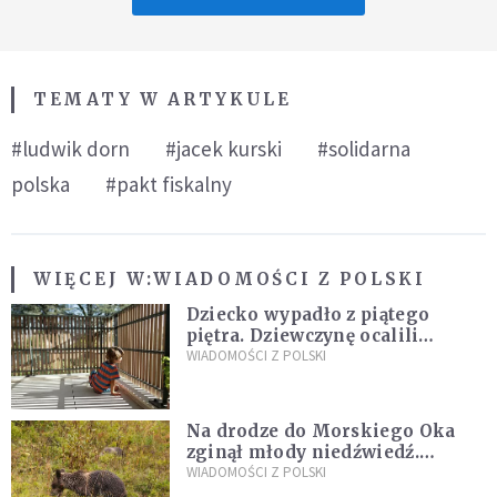
TEMATY W ARTYKULE
#ludwik dorn
#jacek kurski
#solidarna
polska
#pakt fiskalny
WIĘCEJ W:
WIADOMOŚCI Z POLSKI
Dziecko wypadło z piątego
piętra. Dziewczynę ocalili
sąsiedzi
WIADOMOŚCI Z POLSKI
Na drodze do Morskiego Oka
zginął młody niedźwiedź.
Sprawę bada Policja i TPN
WIADOMOŚCI Z POLSKI