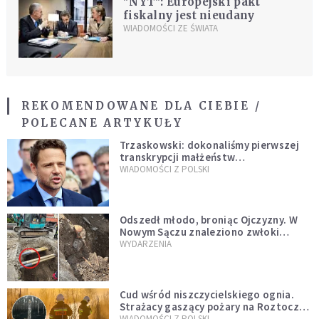
"NYT": Europejski pakt
fiskalny jest nieudany
WIADOMOŚCI ZE ŚWIATA
REKOMENDOWANE DLA CIEBIE /
POLECANE ARTYKUŁY
Trzaskowski: dokonaliśmy pierwszej
transkrypcji małżeństw
jednopłciowych. “Tak jak
WIADOMOŚCI Z POLSKI
zapowiadałem, bez zwłoki,
natychmiast”
Odszedł młodo, broniąc Ojczyzny. W
Nowym Sączu znaleziono zwłoki
mężczyzny z czasów potopu
WYDARZENIA
szwedzkiego
Cud wśród niszczycielskiego ognia.
Strażacy gaszący pożary na Roztoczu
opublikowali niezwykłe zdjęcie
WIADOMOŚCI Z POLSKI