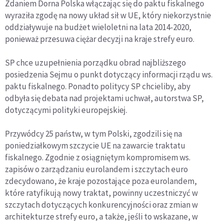
Zdaniem Dorna Polska włączając się do paktu fiskalnego
wyraziła zgodę na nowy układ sił w UE, który niekorzystnie
oddziaływuje na budżet wieloletni na lata 2014-2020,
ponieważ przesuwa ciężar decyzji na kraje strefy euro.
SP chce uzupełnienia porządku obrad najbliższego
posiedzenia Sejmu o punkt dotyczący informacji rządu ws.
paktu fiskalnego. Ponadto politycy SP chcieliby, aby
odbyła się debata nad projektami uchwał, autorstwa SP,
dotyczącymi polityki europejskiej.
Przywódcy 25 państw, w tym Polski, zgodzili się na
poniedziałkowym szczycie UE na zawarcie traktatu
fiskalnego. Zgodnie z osiągniętym kompromisem ws.
zapisów o zarządzaniu eurolandem i szczytach euro
zdecydowano, że kraje pozostające poza eurolandem,
które ratyfikują nowy traktat, powinny uczestniczyć w
szczytach dotyczących konkurencyjności oraz zmian w
architekturze strefy euro, a także, jeśli to wskazane, w