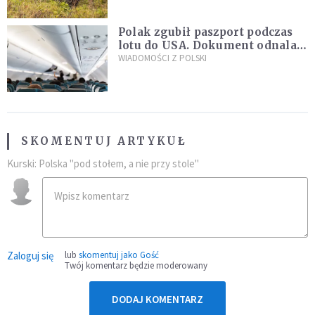
Polak zgubił paszport podczas
lotu do USA. Dokument odnalazł
się w nietypowym miejscu
WIADOMOŚCI Z POLSKI
SKOMENTUJ ARTYKUŁ
Kurski: Polska "pod stołem, a nie przy stole"
Zaloguj się
lub
skomentuj jako Gość
Twój komentarz będzie moderowany
DODAJ KOMENTARZ