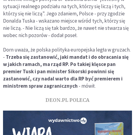
sytuacji realnego podziału na tych, którzy się liczą i tych,
którzy się nie liczą". Jego zdaniem, Polsce - przy zgodzie
Donalda Tuska - wskazano miejsce wśród tych, którzy się
nie liczą. - Nie liczą się tak bardzo, że nawet nie stwarza się
wobec nich pozorów - dodał poseł.
Dorn uważa, że polska polityka europejska legła w gruzach.
-
Trzeba się zastanowić, jaki mandat i do obracania się
w jakich ramach, ma rząd RP. Po takiej klęsce pan
premier Tusk i pan minister Sikorski powinni się
zastanowić, czy nadal warto dla RP być premierem i
ministrem spraw zagranicznych
- mówił.
DEON.PL POLECA