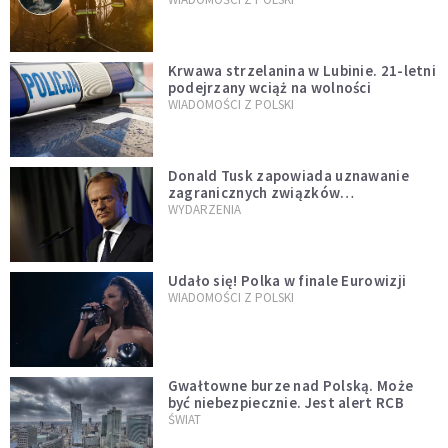
Krwawa strzelanina w Lubinie. 21-letni
podejrzany wciąż na wolności
WIADOMOŚCI Z POLSKI
Donald Tusk zapowiada uznawanie
zagranicznych związków
jednopłciowych. "Państwo oblało ten
WYDARZENIA
test"
Udało się! Polka w finale Eurowizji
WIADOMOŚCI Z POLSKI
Gwałtowne burze nad Polską. Może
być niebezpiecznie. Jest alert RCB
ŚWIAT