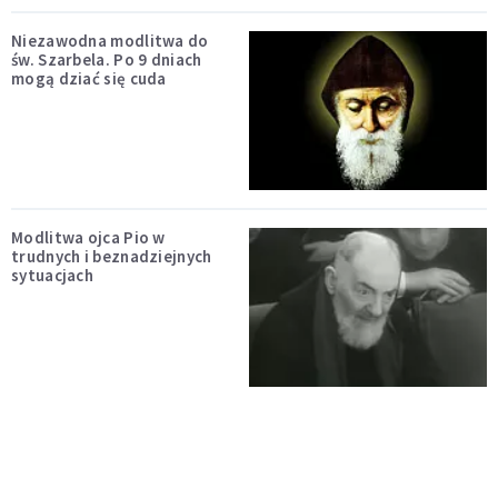
Niezawodna modlitwa do
św. Szarbela. Po 9 dniach
mogą dziać się cuda
Modlitwa ojca Pio w
trudnych i beznadziejnych
sytuacjach