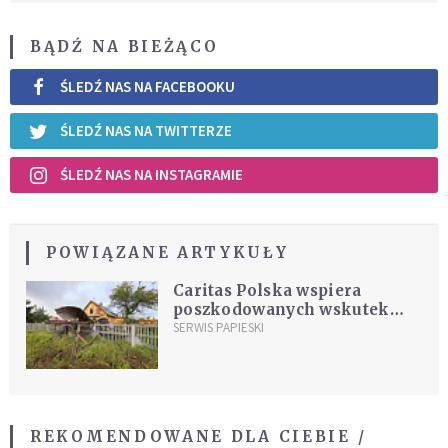
BĄDŹ NA BIEŻĄCO
ŚLEDŹ NAS NA FACEBOOKU
ŚLEDŹ NAS NA TWITTERZE
ŚLEDŹ NAS NA INSTAGRAMIE
POWIĄZANE ARTYKUŁY
Caritas Polska wspiera
poszkodowanych wskutek
orkanu Ksawery. Sprawdź, jak
SERWIS PAPIESKI
możesz pomóc
REKOMENDOWANE DLA CIEBIE /