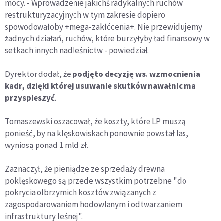
mocy. - Wprowadzenie jakichś radykalnych ruchów
restrukturyzacyjnych w tym zakresie dopiero
spowodowałoby +mega-zakłócenia+. Nie przewidujemy
żadnych działań, ruchów, które burzyłyby ład finansowy w
setkach innych nadleśnictw - powiedział.
Dyrektor dodał, że
podjęto decyzję ws. wzmocnienia
kadr, dzięki której usuwanie skutków nawałnic ma
przyspieszyć
.
Tomaszewski oszacował, że koszty, które LP muszą
ponieść, by na klęskowiskach ponownie powstał las,
wyniosą ponad 1 mld zł.
Zaznaczył, że pieniądze ze sprzedaży drewna
poklęskowego są przede wszystkim potrzebne "do
pokrycia olbrzymich kosztów związanych z
zagospodarowaniem hodowlanym i odtwarzaniem
infrastruktury leśnej".