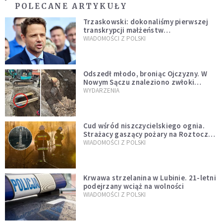
POLECANE ARTYKUŁY
Trzaskowski: dokonaliśmy pierwszej
transkrypcji małżeństw
jednopłciowych. “Tak jak
WIADOMOŚCI Z POLSKI
zapowiadałem, bez zwłoki,
natychmiast”
Odszedł młodo, broniąc Ojczyzny. W
Nowym Sączu znaleziono zwłoki
mężczyzny z czasów potopu
WYDARZENIA
szwedzkiego
Cud wśród niszczycielskiego ognia.
Strażacy gaszący pożary na Roztoczu
opublikowali niezwykłe zdjęcie
WIADOMOŚCI Z POLSKI
Krwawa strzelanina w Lubinie. 21-letni
podejrzany wciąż na wolności
WIADOMOŚCI Z POLSKI