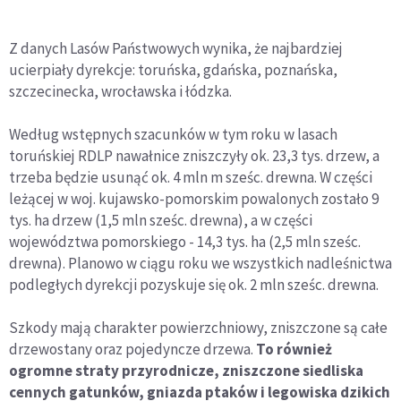
Z danych Lasów Państwowych wynika, że najbardziej
ucierpiały dyrekcje: toruńska, gdańska, poznańska,
szczecinecka, wrocławska i łódzka.
Według wstępnych szacunków w tym roku w lasach
toruńskiej RDLP nawałnice zniszczyły ok. 23,3 tys. drzew, a
trzeba będzie usunąć ok. 4 mln m sześc. drewna. W części
leżącej w woj. kujawsko-pomorskim powalonych zostało 9
tys. ha drzew (1,5 mln sześc. drewna), a w części
województwa pomorskiego - 14,3 tys. ha (2,5 mln sześc.
drewna). Planowo w ciągu roku we wszystkich nadleśnictwa
podległych dyrekcji pozyskuje się ok. 2 mln sześc. drewna.
Szkody mają charakter powierzchniowy, zniszczone są całe
drzewostany oraz pojedyncze drzewa.
To również
ogromne straty przyrodnicze, zniszczone siedliska
cennych gatunków, gniazda ptaków i legowiska dzikich