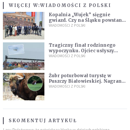
WIĘCEJ W:
WIADOMOŚCI Z POLSKI
Kopalnia „Wujek” sięgnie
gwiazd. Czy na Śląsku powstanie
„Dolina Krzemowa”?
WIADOMOŚCI Z POLSKI
Tragiczny finał rodzinnego
wypoczynku. Ojciec usłyszy
zarzuty
WIADOMOŚCI Z POLSKI
Żubr poturbował turystę w
Puszczy Białowieskiej. Nagranie
daje do myślenia
WIADOMOŚCI Z POLSKI
SKOMENTUJ ARTYKUŁ
Lasy Państwowe: to największa klęska w dziejach polskiego