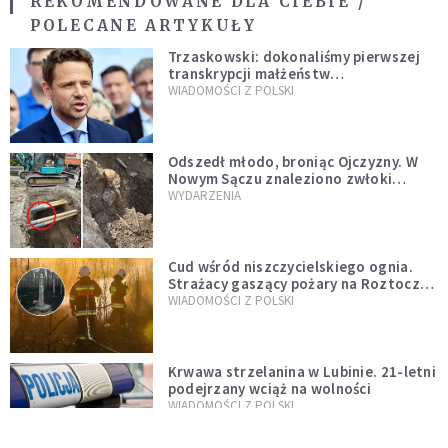
REKOMENDOWANE DLA CIEBIE /
POLECANE ARTYKUŁY
Trzaskowski: dokonaliśmy pierwszej
transkrypcji małżeństw
jednopłciowych. “Tak jak
WIADOMOŚCI Z POLSKI
zapowiadałem, bez zwłoki,
natychmiast”
Odszedł młodo, broniąc Ojczyzny. W
Nowym Sączu znaleziono zwłoki
mężczyzny z czasów potopu
WYDARZENIA
szwedzkiego
Cud wśród niszczycielskiego ognia.
Strażacy gaszący pożary na Roztoczu
opublikowali niezwykłe zdjęcie
WIADOMOŚCI Z POLSKI
Krwawa strzelanina w Lubinie. 21-letni
podejrzany wciąż na wolności
WIADOMOŚCI Z POLSKI