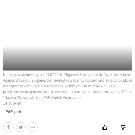
Na zdjęciu archiwalnym z 01.07.2010. Zbigniew Siemiątkowski. Byłemu szefowi
Agencji Wywiadu Zbigniewowi Siemiątkowskiemu postawiono zarzuty o udział
w zorganizowaniu w Polsce ośrodka, w którym CIA w latach 2002-03
przetrzymywała jeńców podejrzewanych o terroryzm - poinformowała, 27 bm.
"Gazeta Wyborcza". (fot. PAP/Radek Pietruszka)
14 lat temu
PAP / ad