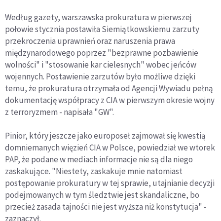
Według gazety, warszawska prokuratura w pierwszej
połowie stycznia postawiła Siemiątkowskiemu zarzuty
przekroczenia uprawnień oraz naruszenia prawa
międzynarodowego poprzez "bezprawne pozbawienie
wolności" i "stosowanie kar cielesnych" wobec jeńców
wojennych. Postawienie zarzutów było możliwe dzięki
temu, że prokuratura otrzymała od Agencji Wywiadu pełną
dokumentację współpracy z CIA w pierwszym okresie wojny
z terroryzmem - napisała "GW".
Pinior, który jeszcze jako europoseł zajmował się kwestią
domniemanych więzień CIA w Polsce, powiedział we wtorek
PAP, że podane w mediach informacje nie są dla niego
zaskakujące. "Niestety, zaskakuje mnie natomiast
postępowanie prokuratury w tej sprawie, utajnianie decyzji
podejmowanych w tym śledztwie jest skandaliczne, bo
przecież zasada tajności nie jest wyższa niż konstytucja" -
zaznaczył.