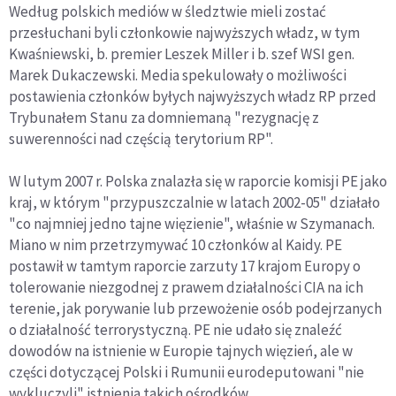
Według polskich mediów w śledztwie mieli zostać
przesłuchani byli członkowie najwyższych władz, w tym
Kwaśniewski, b. premier Leszek Miller i b. szef WSI gen.
Marek Dukaczewski. Media spekulowały o możliwości
postawienia członków byłych najwyższych władz RP przed
Trybunałem Stanu za domniemaną "rezygnację z
suwerenności nad częścią terytorium RP".
W lutym 2007 r. Polska znalazła się w raporcie komisji PE jako
kraj, w którym "przypuszczalnie w latach 2002-05" działało
"co najmniej jedno tajne więzienie", właśnie w Szymanach.
Miano w nim przetrzymywać 10 członków al Kaidy. PE
postawił w tamtym raporcie zarzuty 17 krajom Europy o
tolerowanie niezgodnej z prawem działalności CIA na ich
terenie, jak porywanie lub przewożenie osób podejrzanych
o działalność terrorystyczną. PE nie udało się znaleźć
dowodów na istnienie w Europie tajnych więzień, ale w
części dotyczącej Polski i Rumunii eurodeputowani "nie
wykluczyli" istnienia takich ośrodków.