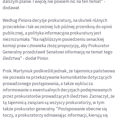
dalszym planie. I więcej nie powiem nic na ten temat" -
dodawał.
Według Piniora decyzje prokuratury, na skutek różnych
przecieków i tak wcześniej lub później przenikną do opinii
publicznej, a polityka informacyjna prokuratury jest
niezrozumiała. "Na najbliższym posiedzeniu senackiej
komisji praw człowieka złożę propozycję, aby Prokurator
Generalny przedstawił Senatowi informację na temat tego
śledztwa" - dodał Pinior.
Prok. Martyniuk podkreślił jednak, że tajemnica państwowa
nie pozwala na przekazywanie komunikatów dotyczących
prowadzonego postępowania, a także wyklucza
informowanie o ewentualnych decyzjach podejmowanych
przez prokuratorów prowadzących śledztwo. Zaznaczył, że
tą tajemnicą związani są wszyscy prokuratorzy, w tym
także prokurator generalny. "Postępowanie obecnie się
toczy, a prokuratorzy odmawiając informacji, kierują się