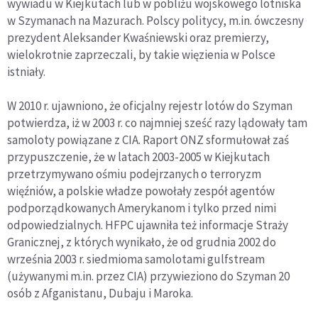
wywiadu w Kiejkutach lub w pobliżu wojskowego lotniska
w Szymanach na Mazurach. Polscy politycy, m.in. ówczesny
prezydent Aleksander Kwaśniewski oraz premierzy,
wielokrotnie zaprzeczali, by takie więzienia w Polsce
istniały.
W 2010 r. ujawniono, że oficjalny rejestr lotów do Szyman
potwierdza, iż w 2003 r. co najmniej sześć razy lądowały tam
samoloty powiązane z CIA. Raport ONZ sformułował zaś
przypuszczenie, że w latach 2003-2005 w Kiejkutach
przetrzymywano ośmiu podejrzanych o terroryzm
więźniów, a polskie władze powołały zespół agentów
podporządkowanych Amerykanom i tylko przed nimi
odpowiedzialnych. HFPC ujawniła też informacje Straży
Granicznej, z których wynikało, że od grudnia 2002 do
września 2003 r. siedmioma samolotami gulfstream
(używanymi m.in. przez CIA) przywieziono do Szyman 20
osób z Afganistanu, Dubaju i Maroka.