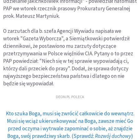
udzielanie jakichkolwiek informacji" - powiedział natomiast
PAP we wtorek rzecznik prasowy Prokuratury Generalnej
prok. Mateusz Martyniuk.
O zarzutach dla b. szefa Agencji Wywiadu napisała we
wtorek "Gazeta Wyborcza", a Siemiątkowski potwierdził
dziennikowi, że postawiono mu zarzuty dotyczące
przetrzymywania w Polsce więźniów CIA. Pytany o to przez
PAP powiedział: "Niech się w tej sprawie wypowiadają ci,
którzy dali przeciek do prasy". Dodał, że sprawa dotyczy
najwyższego bezpieczeństwa państwa i dlatego on nie
będzie się wypowiadał.
DEON.PL POLECA
Kto szuka Boga, musi się zwrócić całkowicie do wewnątrz.
Musi się wciąż ukierunkowywać na Boga, zawsze mieć Go
przed oczyma i wytrwale zapominać o sobie, aż znajdzie
Boga, swój prawdziwy skarb. (Sprawdź:
Rozwój duchowy
)