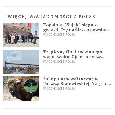
WIĘCEJ W:
WIADOMOŚCI Z POLSKI
Kopalnia „Wujek” sięgnie
gwiazd. Czy na Śląsku powstanie
„Dolina Krzemowa”?
WIADOMOŚCI Z POLSKI
Tragiczny finał rodzinnego
wypoczynku. Ojciec usłyszy
zarzuty
WIADOMOŚCI Z POLSKI
Żubr poturbował turystę w
Puszczy Białowieskiej. Nagranie
daje do myślenia
WIADOMOŚCI Z POLSKI