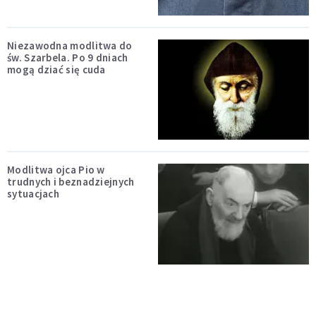
Niezawodna modlitwa do
św. Szarbela. Po 9 dniach
mogą dziać się cuda
Modlitwa ojca Pio w
trudnych i beznadziejnych
sytuacjach