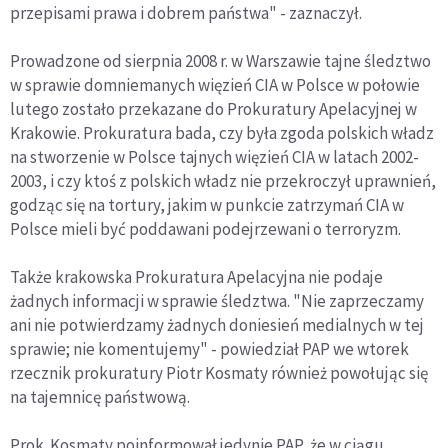
przepisami prawa i dobrem państwa" - zaznaczył.
Prowadzone od sierpnia 2008 r. w Warszawie tajne śledztwo
w sprawie domniemanych więzień CIA w Polsce w połowie
lutego zostało przekazane do Prokuratury Apelacyjnej w
Krakowie. Prokuratura bada, czy była zgoda polskich władz
na stworzenie w Polsce tajnych więzień CIA w latach 2002-
2003, i czy ktoś z polskich władz nie przekroczył uprawnień,
godząc się na tortury, jakim w punkcie zatrzymań CIA w
Polsce mieli być poddawani podejrzewani o terroryzm.
Także krakowska Prokuratura Apelacyjna nie podaje
żadnych informacji w sprawie śledztwa. "Nie zaprzeczamy
ani nie potwierdzamy żadnych doniesień medialnych w tej
sprawie; nie komentujemy" - powiedział PAP we wtorek
rzecznik prokuratury Piotr Kosmaty również powołując się
na tajemnicę państwową.
Prok. Kosmaty poinformował jedynie PAP, że w ciągu