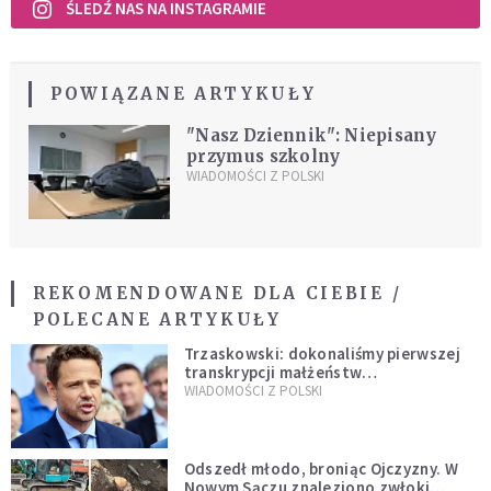
ŚLEDŹ NAS NA INSTAGRAMIE
POWIĄZANE ARTYKUŁY
"Nasz Dziennik": Niepisany
przymus szkolny
WIADOMOŚCI Z POLSKI
REKOMENDOWANE DLA CIEBIE /
POLECANE ARTYKUŁY
Trzaskowski: dokonaliśmy pierwszej
transkrypcji małżeństw
jednopłciowych. “Tak jak
WIADOMOŚCI Z POLSKI
zapowiadałem, bez zwłoki,
natychmiast”
Odszedł młodo, broniąc Ojczyzny. W
Nowym Sączu znaleziono zwłoki