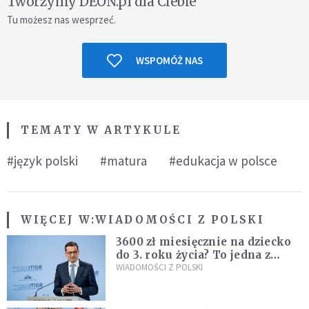
Tworzymy DEON.pl dla Ciebie
Tu możesz nas wesprzeć.
WSPOMÓŻ NAS
TEMATY W ARTYKULE
#język polski
#matura
#edukacja w polsce
WIĘCEJ W:
WIADOMOŚCI Z POLSKI
3600 zł miesięcznie na dziecko
do 3. roku życia? To jedna z
propozycji programu "Rozwój
WIADOMOŚCI Z POLSKI
Plus"