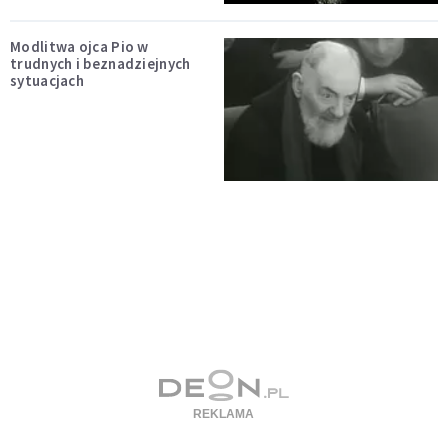
Modlitwa ojca Pio w
trudnych i beznadziejnych
sytuacjach