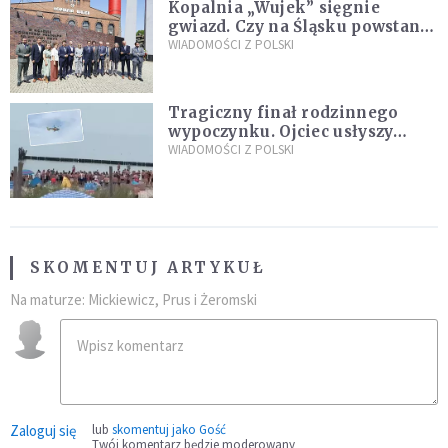
Kopalnia „Wujek” sięgnie
gwiazd. Czy na Śląsku powstanie
„Dolina Krzemowa”?
WIADOMOŚCI Z POLSKI
Tragiczny finał rodzinnego
wypoczynku. Ojciec usłyszy
zarzuty
WIADOMOŚCI Z POLSKI
SKOMENTUJ ARTYKUŁ
Na maturze: Mickiewicz, Prus i Żeromski
Zaloguj się
lub
skomentuj jako Gość
Twój komentarz będzie moderowany