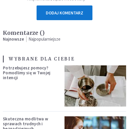
DODAJ KOMENTARZ
Komentarze (
)
Najnowsze
Najpopularniejsze
WYBRANE DLA CIEBIE
Potrzebujesz pomocy?
Pomodlimy się w Twojej
intencji
Skuteczna modlitwa w
sprawach trudnych i
beznadziejnych