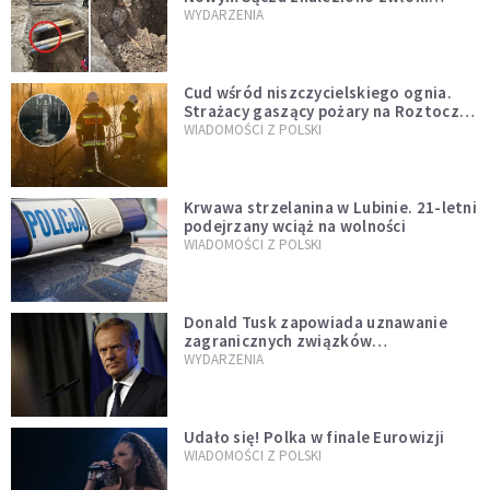
mężczyzny z czasów potopu
WYDARZENIA
szwedzkiego
Cud wśród niszczycielskiego ognia.
Strażacy gaszący pożary na Roztoczu
opublikowali niezwykłe zdjęcie
WIADOMOŚCI Z POLSKI
Krwawa strzelanina w Lubinie. 21-letni
podejrzany wciąż na wolności
WIADOMOŚCI Z POLSKI
Donald Tusk zapowiada uznawanie
zagranicznych związków
jednopłciowych. "Państwo oblało ten
WYDARZENIA
test"
Udało się! Polka w finale Eurowizji
WIADOMOŚCI Z POLSKI