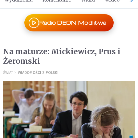
Radio DEON Modlitwa
Na maturze: Mickiewicz, Prus i
Żeromski
ŚWIAT
WIADOMOŚCI Z POLSKI