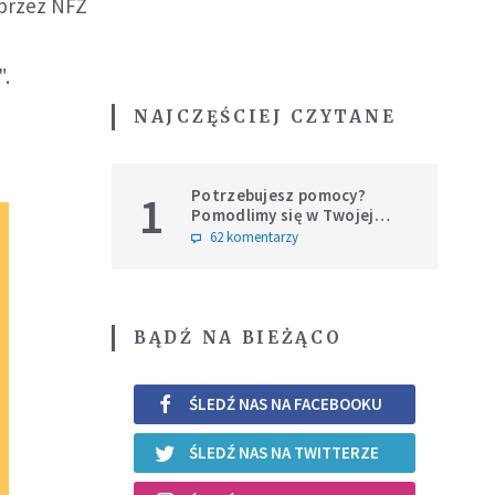
 przez NFZ
".
NAJCZĘŚCIEJ CZYTANE
Potrzebujesz pomocy?
1
Pomodlimy się w Twojej
intencji
62 komentarzy
BĄDŹ NA BIEŻĄCO
ŚLEDŹ NAS NA FACEBOOKU
ŚLEDŹ NAS NA TWITTERZE