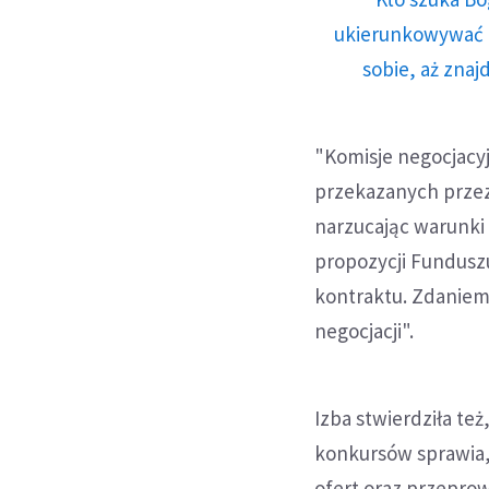
ukierunkowywać n
sobie, aż znaj
"Komisje negocjacy
przekazanych przez 
narzucając warunki 
propozycji Fundusz
kontraktu. Zdaniem
negocjacji".
Izba stwierdziła te
konkursów sprawia,
ofert oraz przepro