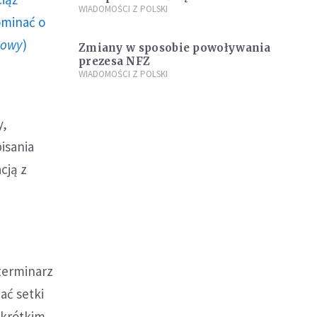
WIADOMOŚCI Z POLSKI
ominać o
howy
)
Zmiany w sposobie powoływania
prezesa NFZ
WIADOMOŚCI Z POLSKI
y,
isania
cją z
 terminarz
ać setki
 krótkim