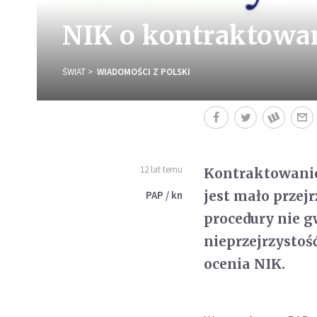
NIK o kontraktowan
ŚWIAT
WIADOMOŚCI Z POLSKI
12 lat temu
Kontraktowanie 
jest mało przej
PAP / kn
procedury nie 
nieprzejrzystość
ocenia NIK.