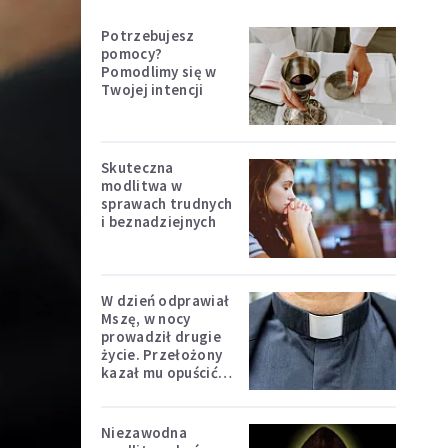
Potrzebujesz
pomocy?
Pomodlimy się w
Twojej intencji
Skuteczna
modlitwa w
sprawach trudnych
i beznadziejnych
W dzień odprawiał
Mszę, w nocy
prowadził drugie
życie. Przełożony
kazał mu opuścić
zakon
Niezawodna