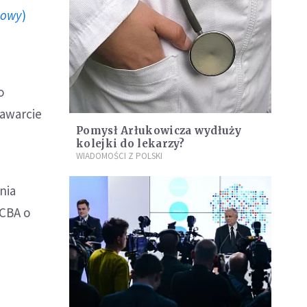
howy
)
o
zawarcie
Pomysł Arłukowicza wydłuży
kolejki do lekarzy?
WIADOMOŚCI Z POLSKI
nia
 CBA o