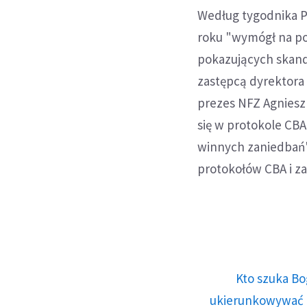
Według tygodnika Pa
roku "wymógł na po
pokazujących skanda
zastępcą dyrektora 
prezes NFZ Agnieszk
się w protokole CB
winnych zaniedbań".
protokołów CBA i za
Kto szuka Bo
ukierunkowywać n