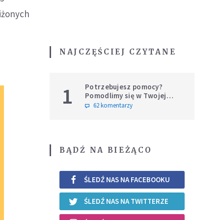
liżonych
NAJCZĘŚCIEJ CZYTANE
Potrzebujesz pomocy?
1
Pomodlimy się w Twojej
intencji
62 komentarzy
BĄDŹ NA BIEŻĄCO
ŚLEDŹ NAS NA FACEBOOKU
ŚLEDŹ NAS NA TWITTERZE