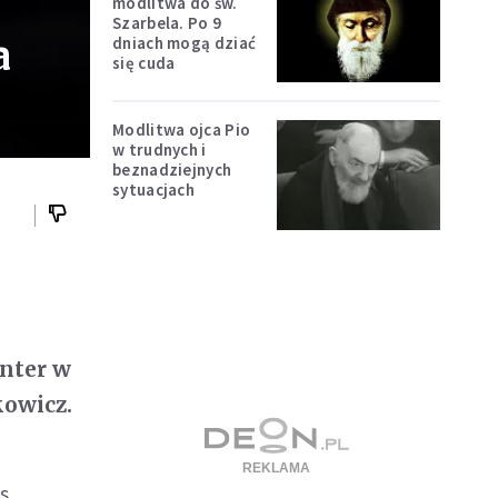
modlitwa do św.
Szarbela. Po 9
a
dniach mogą dziać
się cuda
Modlitwa ojca Pio
w trudnych i
beznadziejnych
sytuacjach
nter w
kowicz.
s