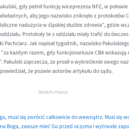
kulski, gdy pełnił funkcję wiceprezesa NFZ, w połowie
dwładnych, aby jego nazwisko zniknęło z protokołów 
liczne nadużycia w śląskiej służbie zdrowia", gdzie wcz
oddziału. Protokoły te z oddziału miały trafić do ówczes
i Pachciarz. Jak napisał tygodnik, nazwisko Pakulskieg
A "za każdym razem, gdy funkcjonariusze CBA wskazują 
 Pakulski zaprzecza, że prosił o wykreślenie swego naz
powiedział, że pozwie autorów artykułu do sądu.
DEON.PL POLECA
ga, musi się zwrócić całkowicie do wewnątrz. Musi się w
a Boga, zawsze mieć Go przed oczyma i wytrwale zap