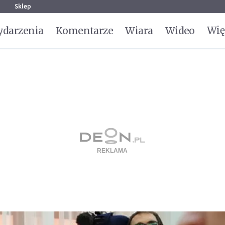
g
Sklep
Wię
darzenia
Komentarze
Wiara
Wideo