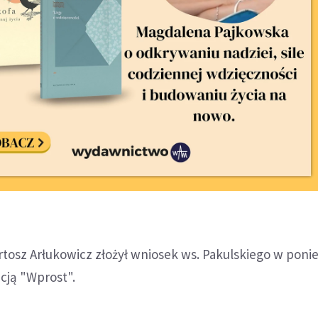
rtosz Arłukowicz złożył wniosek ws. Pakulskiego w ponie
cją "Wprost".