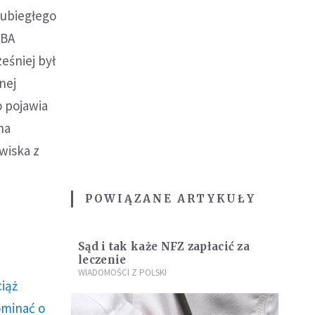
 ubiegłego
CBA
eśniej był
nej
o pojawia
na
wiska z
POWIĄZANE ARTYKUŁY
Sąd i tak każe NFZ zapłacić za
leczenie
WIADOMOŚCI Z POLSKI
ciąż
ominać o