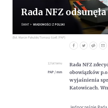
Rada NFZ odsunęła 
ŚWIAT
WIADOMOŚCI Z POLSKI
(fot. Marcin Pakulski/Tomasz Gzell /PAP)
12 lat temu
Rada NFZ zdecyd
obowiązków p.o
PAP / mm
wyjaśnienia sp
Katowicach. Wni
Jednocześnie Rada 