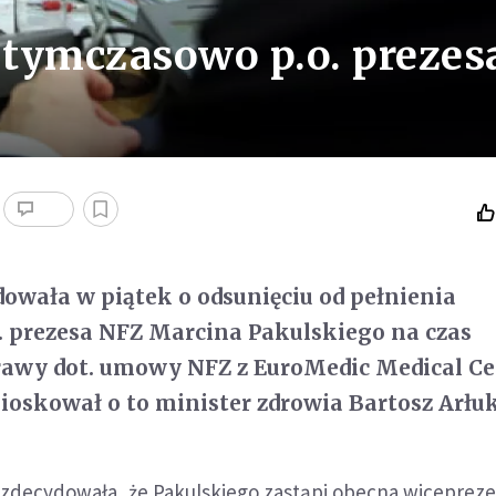
tymczasowo p.o. prezes
owała w piątek o odsunięciu od pełnienia
. prezesa NFZ Marcina Pakulskiego na czas
rawy dot. umowy NFZ z EuroMedic Medical Ce
oskował o to minister zdrowia Bartosz Arłu
zdecydowała, że Pakulskiego zastąpi obecna wicepreze