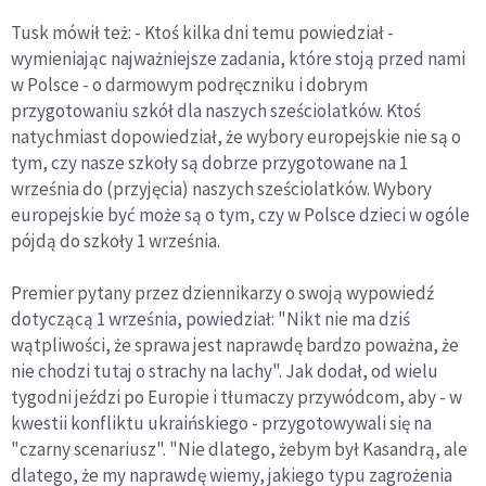
Tusk mówił też: - Ktoś kilka dni temu powiedział -
wymieniając najważniejsze zadania, które stoją przed nami
w Polsce - o darmowym podręczniku i dobrym
przygotowaniu szkół dla naszych sześciolatków. Ktoś
natychmiast dopowiedział, że wybory europejskie nie są o
tym, czy nasze szkoły są dobrze przygotowane na 1
września do (przyjęcia) naszych sześciolatków. Wybory
europejskie być może są o tym, czy w Polsce dzieci w ogóle
pójdą do szkoły 1 września.
Premier pytany przez dziennikarzy o swoją wypowiedź
dotyczącą 1 września, powiedział: "Nikt nie ma dziś
wątpliwości, że sprawa jest naprawdę bardzo poważna, że
nie chodzi tutaj o strachy na lachy". Jak dodał, od wielu
tygodni jeździ po Europie i tłumaczy przywódcom, aby - w
kwestii konfliktu ukraińskiego - przygotowywali się na
"czarny scenariusz". "Nie dlatego, żebym był Kasandrą, ale
dlatego, że my naprawdę wiemy, jakiego typu zagrożenia