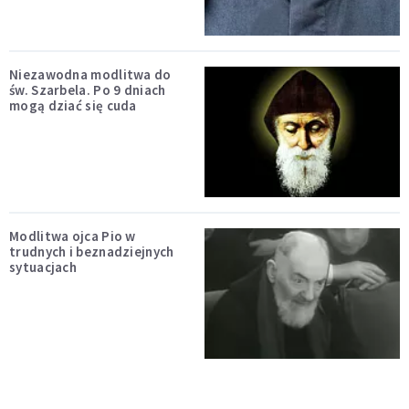
Niezawodna modlitwa do
św. Szarbela. Po 9 dniach
mogą dziać się cuda
Modlitwa ojca Pio w
trudnych i beznadziejnych
sytuacjach