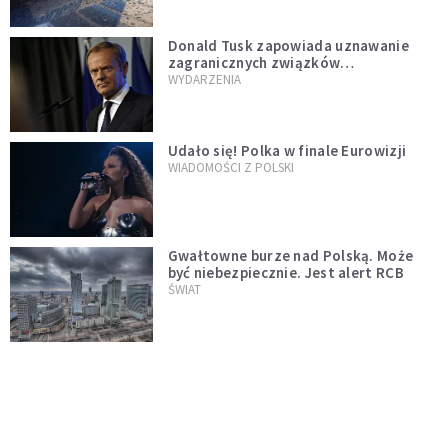
Donald Tusk zapowiada uznawanie
zagranicznych związków
jednopłciowych. "Państwo oblało ten
WYDARZENIA
test"
Udało się! Polka w finale Eurowizji
WIADOMOŚCI Z POLSKI
Gwałtowne burze nad Polską. Może
być niebezpiecznie. Jest alert RCB
ŚWIAT
Nie żyje gwiazda "Barw szczęścia".
"Mam nadzieję, że spotkała się już z
Bogiem, którego tak bardzo kochała"
WYDARZENIA