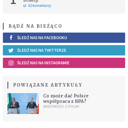
intencji
62 komentarzy
BĄDŹ NA BIEŻĄCO
ŚLEDŹ NAS NA FACEBOOKU
ŚLEDŹ NAS NA TWITTERZE
ŚLEDŹ NAS NA INSTAGRAMIE
POWIĄZANE ARTYKUŁY
Co może dać Polsce
współpraca z RPA?
WIADOMOŚCI Z POLSKI