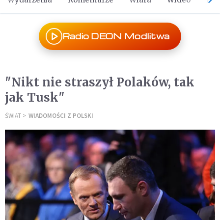
Radio DEON Modlitwa
"Nikt nie straszył Polaków, tak
jak Tusk"
ŚWIAT
WIADOMOŚCI Z POLSKI