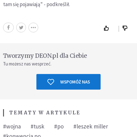
tam się pojawiają" - podkreślił.
Tworzymy DEON.pl dla Ciebie
Tu możesz nas wesprzeć.
WSPOMÓŻ NAS
TEMATY W ARTYKULE
#wojna
#tusk
#po
#leszek miller
#konwencja po