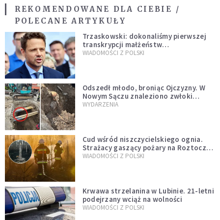
REKOMENDOWANE DLA CIEBIE /
POLECANE ARTYKUŁY
Trzaskowski: dokonaliśmy pierwszej
transkrypcji małżeństw
jednopłciowych. “Tak jak
WIADOMOŚCI Z POLSKI
zapowiadałem, bez zwłoki,
natychmiast”
Odszedł młodo, broniąc Ojczyzny. W
Nowym Sączu znaleziono zwłoki
mężczyzny z czasów potopu
WYDARZENIA
szwedzkiego
Cud wśród niszczycielskiego ognia.
Strażacy gaszący pożary na Roztoczu
opublikowali niezwykłe zdjęcie
WIADOMOŚCI Z POLSKI
Krwawa strzelanina w Lubinie. 21-letni
podejrzany wciąż na wolności
WIADOMOŚCI Z POLSKI