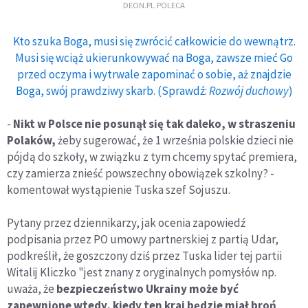
DEON.PL POLECA
Kto szuka Boga, musi się zwrócić całkowicie do wewnątrz.
Musi się wciąż ukierunkowywać na Boga, zawsze mieć Go
przed oczyma i wytrwale zapominać o sobie, aż znajdzie
Boga, swój prawdziwy skarb. (Sprawdź:
Rozwój duchowy
)
-
Nikt w Polsce nie posunął się tak daleko, w straszeniu
Polaków,
żeby sugerować, że 1 września polskie dzieci nie
pójdą do szkoły, w związku z tym chcemy spytać premiera,
czy zamierza znieść powszechny obowiązek szkolny? -
komentował wystąpienie Tuska szef Sojuszu.
Pytany przez dziennikarzy, jak ocenia zapowiedź
podpisania przez PO umowy partnerskiej z partią Udar,
podkreślił, że goszczony dziś przez Tuska lider tej partii
Witalij Kliczko "jest znany z oryginalnych pomysłów np.
uważa, że
bezpieczeństwo Ukrainy może być
zapewnione wtedy, kiedy ten kraj będzie miał broń