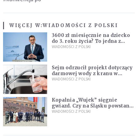
WIĘCEJ W:
WIADOMOŚCI Z POLSKI
3600 zł miesięcznie na dziecko
do 3. roku życia? To jedna z
propozycji programu "Rozwój
WIADOMOŚCI Z POLSKI
Plus"
Sejm odrzucił projekt dotyczący
darmowej wody z kranu w
restauracjach
WIADOMOŚCI Z POLSKI
Kopalnia „Wujek” sięgnie
gwiazd. Czy na Śląsku powstanie
„Dolina Krzemowa”?
WIADOMOŚCI Z POLSKI