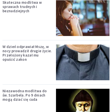
Skuteczna modlitwa w
sprawach trudnych i
beznadziejnych
W dzień odprawiał Mszę, w
nocy prowadził drugie życie.
Przełożony kazał mu
opuścić zakon
Niezawodna modlitwa do
św. Szarbela. Po 9 dniach
mogą dziać się cuda