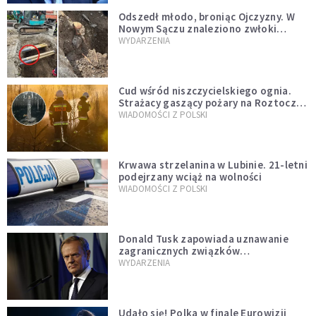
Odszedł młodo, broniąc Ojczyzny. W
Nowym Sączu znaleziono zwłoki
mężczyzny z czasów potopu
WYDARZENIA
szwedzkiego
Cud wśród niszczycielskiego ognia.
Strażacy gaszący pożary na Roztoczu
opublikowali niezwykłe zdjęcie
WIADOMOŚCI Z POLSKI
Krwawa strzelanina w Lubinie. 21-letni
podejrzany wciąż na wolności
WIADOMOŚCI Z POLSKI
Donald Tusk zapowiada uznawanie
zagranicznych związków
jednopłciowych. "Państwo oblało ten
WYDARZENIA
test"
Udało się! Polka w finale Eurowizji