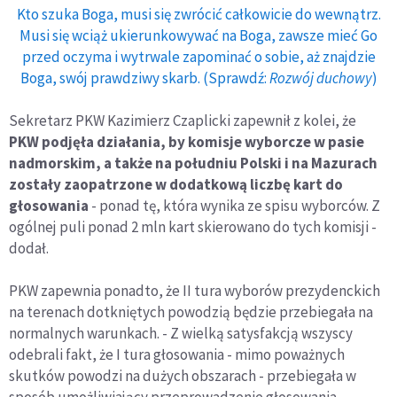
Kto szuka Boga, musi się zwrócić całkowicie do wewnątrz.
Musi się wciąż ukierunkowywać na Boga, zawsze mieć Go
przed oczyma i wytrwale zapominać o sobie, aż znajdzie
Boga, swój prawdziwy skarb. (Sprawdź:
Rozwój duchowy
)
Sekretarz PKW Kazimierz Czaplicki zapewnił z kolei, że
PKW podjęła działania, by komisje wyborcze w pasie
nadmorskim, a także na południu Polski i na Mazurach
zostały zaopatrzone w dodatkową liczbę kart do
głosowania
- ponad tę, która wynika ze spisu wyborców. Z
ogólnej puli ponad 2 mln kart skierowano do tych komisji -
dodał.
PKW zapewnia ponadto, że II tura wyborów prezydenckich
na terenach dotkniętych powodzią będzie przebiegała na
normalnych warunkach. - Z wielką satysfakcją wszyscy
odebrali fakt, że I tura głosowania - mimo poważnych
skutków powodzi na dużych obszarach - przebiegała w
sposób umożliwiający przeprowadzenie głosowania.