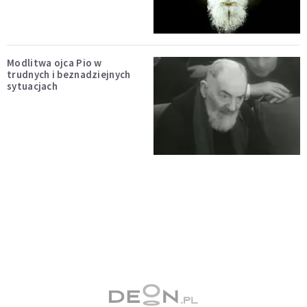
Modlitwa ojca Pio w
trudnych i beznadziejnych
sytuacjach