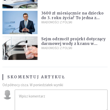
nastolatków
3600 zł miesięcznie na dziecko
do 3. roku życia? To jedna z
propozycji programu "Rozwój
WIADOMOŚCI Z POLSKI
Plus"
Sejm odrzucił projekt dotyczący
darmowej wody z kranu w
restauracjach
WIADOMOŚCI Z POLSKI
SKOMENTUJ ARTYKUŁ
Od północy cisza. W poniedziałek wyniki