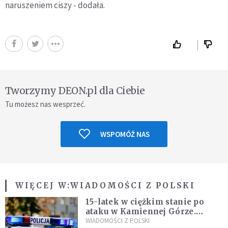
naruszeniem ciszy - dodała.
Tworzymy DEON.pl dla Ciebie
Tu możesz nas wesprzeć.
WSPOMÓŻ NAS
WIĘCEJ W:
WIADOMOŚCI Z POLSKI
15-latek w ciężkim stanie po
ataku w Kamiennej Górze.
Policja zatrzymała dwóch
WIADOMOŚCI Z POLSKI