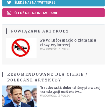
ŚLEDŹ NAS NA TWITTERZE
ŚLEDŹ NAS NA INSTAGRAMIE
POWIĄZANE ARTYKUŁY
PKW: informacje o złamaniu
ciszy wyborczej
WIADOMOŚCI Z POLSKI
REKOMENDOWANE DLA CIEBIE /
POLECANE ARTYKUŁY
Trzaskowski: dokonaliśmy pierwszej
transkrypcji małżeństw
jednopłciowych. “Tak jak
WIADOMOŚCI Z POLSKI
zapowiadałem, bez zwłoki,
natychmiast”