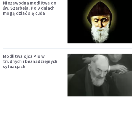
Niezawodna modlitwa do
św. Szarbela. Po 9 dniach
mogą dziać się cuda
Modlitwa ojca Pio w
trudnych i beznadziejnych
sytuacjach