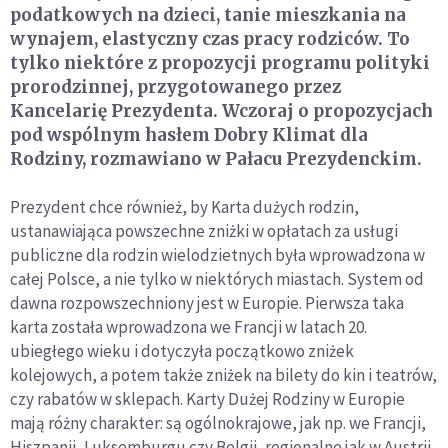
podatkowych na dzieci, tanie mieszkania na
wynajem, elastyczny czas pracy rodziców. To
tylko niektóre z propozycji programu polityki
prorodzinnej, przygotowanego przez
Kancelarię Prezydenta. Wczoraj o propozycjach
pod wspólnym hasłem Dobry Klimat dla
Rodziny, rozmawiano w Pałacu Prezydenckim.
Prezydent chce również, by Karta dużych rodzin,
ustanawiająca powszechne zniżki w opłatach za usługi
publiczne dla rodzin wielodzietnych była wprowadzona w
całej Polsce, a nie tylko w niektórych miastach. System od
dawna rozpowszechniony jest w Europie. Pierwsza taka
karta została wprowadzona we Francji w latach 20.
ubiegłego wieku i dotyczyła początkowo zniżek
kolejowych, a potem także zniżek na bilety do kin i teatrów,
czy rabatów w sklepach. Karty Dużej Rodziny w Europie
mają różny charakter: są ogólnokrajowe, jak np. we Francji,
Hiszpanii, Luksemburgu czy Belgii, regionalne jak w Austrii