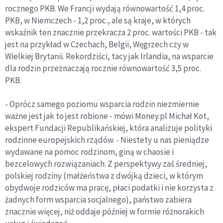
rocznego PKB. We Francji wydają równowartość 1,4 proc.
PKB, w Niemczech - 1,2 proc., ale są kraje, w których
wskaźnik ten znacznie przekracza 2 proc. wartości PKB - tak
jest na przykład w Czechach, Belgii, Węgrzech czy w
Wielkiej Brytanii. Rekordziści, tacy jak Irlandia, na wsparcie
dla rodzin przeznaczają rocznie równowartość 3,5 proc.
PKB.
- Oprócz samego poziomu wsparcia rodzin niezmiernie
ważne jest jak to jest robione - mówi Money.pl Michał Kot,
ekspert Fundacji Republikańskiej, która analizuje polityki
rodzinne europejskich rządów. - Niestety u nas pieniądze
wydawane na pomoc rodzinom, giną w chaosie i
bezcelowych rozwiązaniach. Z perspektywy zaś średniej,
polskiej rodziny (małżeństwa z dwójką dzieci, w którym
obydwoje rodziców ma pracę, płaci podatki i nie korzysta z
żadnych form wsparcia socjalnego), państwo zabiera
znacznie więcej, niż oddaje później w formie różnorakich