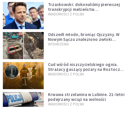
Trzaskowski: dokonaliśmy pierwszej
transkrypcji małżeństw
jednopłciowych. “Tak jak
WIADOMOŚCI Z POLSKI
zapowiadałem, bez zwłoki,
natychmiast”
Odszedł młodo, broniąc Ojczyzny. W
Nowym Sączu znaleziono zwłoki
mężczyzny z czasów potopu
WYDARZENIA
szwedzkiego
Cud wśród niszczycielskiego ognia.
Strażacy gaszący pożary na Roztoczu
opublikowali niezwykłe zdjęcie
WIADOMOŚCI Z POLSKI
Krwawa strzelanina w Lubinie. 21-letni
podejrzany wciąż na wolności
WIADOMOŚCI Z POLSKI
Donald Tusk zapowiada uznawanie