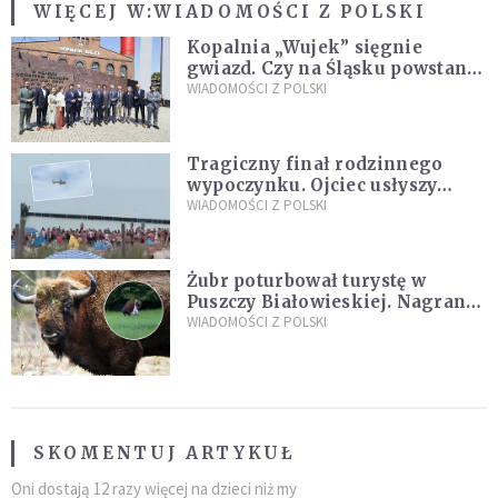
WIĘCEJ W:
WIADOMOŚCI Z POLSKI
Kopalnia „Wujek” sięgnie
gwiazd. Czy na Śląsku powstanie
„Dolina Krzemowa”?
WIADOMOŚCI Z POLSKI
Tragiczny finał rodzinnego
wypoczynku. Ojciec usłyszy
zarzuty
WIADOMOŚCI Z POLSKI
Żubr poturbował turystę w
Puszczy Białowieskiej. Nagranie
daje do myślenia
WIADOMOŚCI Z POLSKI
SKOMENTUJ ARTYKUŁ
Oni dostają 12 razy więcej na dzieci niż my