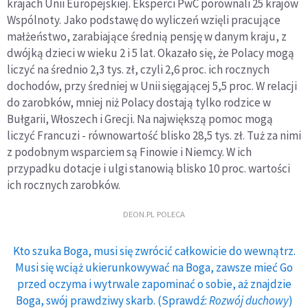
krajach Unii Europejskiej. Eksperci PwC porównali 25 krajów
Wspólnoty. Jako podstawę do wyliczeń wzięli pracujące
małżeństwo, zarabiające średnią pensję w danym kraju, z
dwójką dzieci w wieku 2 i 5 lat. Okazało się, że Polacy mogą
liczyć na średnio 2,3 tys. zł, czyli 2,6 proc. ich rocznych
dochodów, przy średniej w Unii sięgającej 5,5 proc. W relacji
do zarobków, mniej niż Polacy dostają tylko rodzice w
Bułgarii, Włoszech i Grecji. Na największą pomoc mogą
liczyć Francuzi - równowartość blisko 28,5 tys. zł. Tuż za nimi
z podobnym wsparciem są Finowie i Niemcy. W ich
przypadku dotacje i ulgi stanowią blisko 10 proc. wartości
ich rocznych zarobków.
DEON.PL POLECA
Kto szuka Boga, musi się zwrócić całkowicie do wewnątrz.
Musi się wciąż ukierunkowywać na Boga, zawsze mieć Go
przed oczyma i wytrwale zapominać o sobie, aż znajdzie
Boga, swój prawdziwy skarb. (Sprawdź:
Rozwój duchowy
)