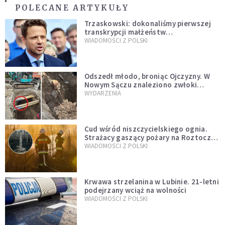
POLECANE ARTYKUŁY
Trzaskowski: dokonaliśmy pierwszej
transkrypcji małżeństw
jednopłciowych. “Tak jak
WIADOMOŚCI Z POLSKI
zapowiadałem, bez zwłoki,
natychmiast”
Odszedł młodo, broniąc Ojczyzny. W
Nowym Sączu znaleziono zwłoki
mężczyzny z czasów potopu
WYDARZENIA
szwedzkiego
Cud wśród niszczycielskiego ognia.
Strażacy gaszący pożary na Roztoczu
opublikowali niezwykłe zdjęcie
WIADOMOŚCI Z POLSKI
Krwawa strzelanina w Lubinie. 21-letni
podejrzany wciąż na wolności
WIADOMOŚCI Z POLSKI