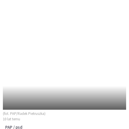
(fot. PAP/Radek Pietruszka)
10 lat temu
PAP / psd