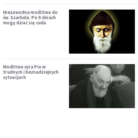
Niezawodna modlitwa do
św. Szarbela. Po 9 dniach
mogą dziać się cuda
Modlitwa ojca Pio w
trudnych i beznadziejnych
sytuacjach