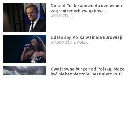
Donald Tusk zapowiada uznawanie
zagranicznych związków
jednopłciowych. "Państwo oblało ten
WYDARZENIA
test"
Udało się! Polka w finale Eurowizji
WIADOMOŚCI Z POLSKI
Gwałtowne burze nad Polską. Może
być niebezpiecznie. Jest alert RCB
ŚWIAT
Nie żyje gwiazda "Barw szczęścia".
"Mam nadzieję, że spotkała się już z
Bogiem, którego tak bardzo kochała"
WYDARZENIA