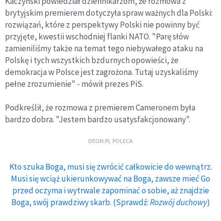
Kaczyński powiedział dziennikarzom, że rozmowa z
brytyjskim premierem dotyczyła spraw ważnych dla Polski:
rozwiązań, które z perspektywy Polski nie powinny być
przyjęte, kwestii wschodniej flanki NATO. "Parę słów
zamieniliśmy także na temat tego niebywałego ataku na
Polskę i tych wszystkich bzdurnych opowieści, że
demokracja w Polsce jest zagrożona. Tutaj uzyskaliśmy
pełne zrozumienie" - mówił prezes PiS.
Podkreślił, że rozmowa z premierem Cameronem była
bardzo dobra. "Jestem bardzo usatysfakcjonowany".
DEON.PL POLECA
Kto szuka Boga, musi się zwrócić całkowicie do wewnątrz.
Musi się wciąż ukierunkowywać na Boga, zawsze mieć Go
przed oczyma i wytrwale zapominać o sobie, aż znajdzie
Boga, swój prawdziwy skarb. (Sprawdź:
Rozwój duchowy
)