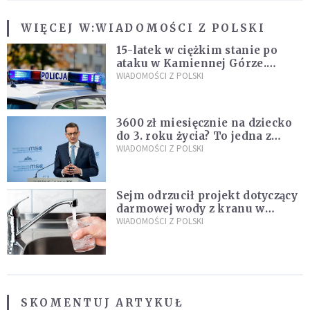
WIĘCEJ W:
WIADOMOŚCI Z POLSKI
15-latek w ciężkim stanie po
ataku w Kamiennej Górze.
Policja zatrzymała dwóch
WIADOMOŚCI Z POLSKI
nastolatków
3600 zł miesięcznie na dziecko
do 3. roku życia? To jedna z
propozycji programu "Rozwój
WIADOMOŚCI Z POLSKI
Plus"
Sejm odrzucił projekt dotyczący
darmowej wody z kranu w
restauracjach
WIADOMOŚCI Z POLSKI
SKOMENTUJ ARTYKUŁ