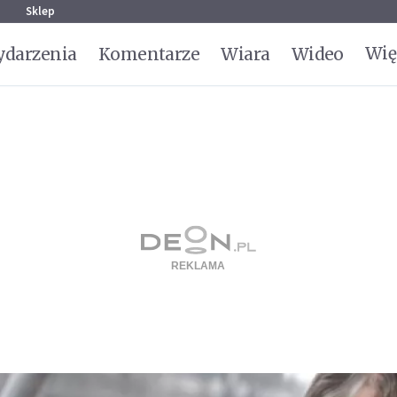
g
Sklep
Wię
darzenia
Komentarze
Wiara
Wideo