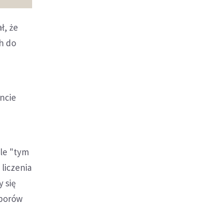
ł, że
h do
ncie
ale "tym
liczenia
 się
yborów