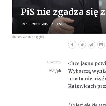
PiS nie zgadza się
ŚWIAT
WIADOMOŚCI Z POLSKI
(fot. PAP/Andrzej Grygiel)
11 lat temu
Chcę jasno powi
Wyborczą wynik
PAP / pk
prostu nie użyć
Katowicach prez
"To jest wielkie zag