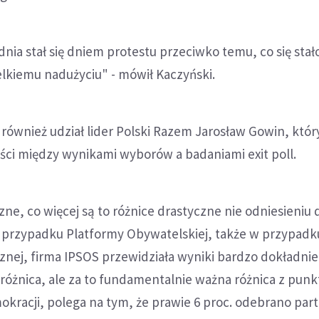
nia stał się dniem protestu przeciwko temu, co się stał
lkiemu nadużyciu" - mówił Kaczyński.
 również udział lider Polski Razem Jarosław Gowin, któr
ści między wynikami wyborów a badaniami exit poll.
zne, co więcej są to różnice drastyczne nie odniesieniu 
W przypadku Platformy Obywatelskiej, także w przypadk
nej, firma IPSOS przewidziała wyniki bardzo dokładnie
 różnica, ale za to fundamentalnie ważna różnica z punk
kracji, polega na tym, że prawie 6 proc. odebrano par