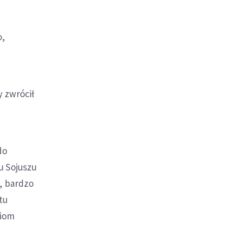
o,
y zwrócił
do
u Sojuszu
, bardzo
tu
tiom