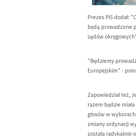
Prezes PiS dodał: "
będą prowadzone pr
sądów okręgowych" 
"Będziemy prowadz
Europejskim" - poi
Zapowiedział też, ż
razem będzie miała 
głosów w wyborach, 
zmiany ordynacji w
została radykalnie 