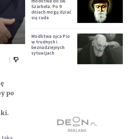
modlitwa do św.
Szarbela. Po 9
dniach mogą dziać
się cuda
Modlitwa ojca Pio
w trudnych i
beznadziejnych
sytuacjach
ję
by po
w
ki.
a taką