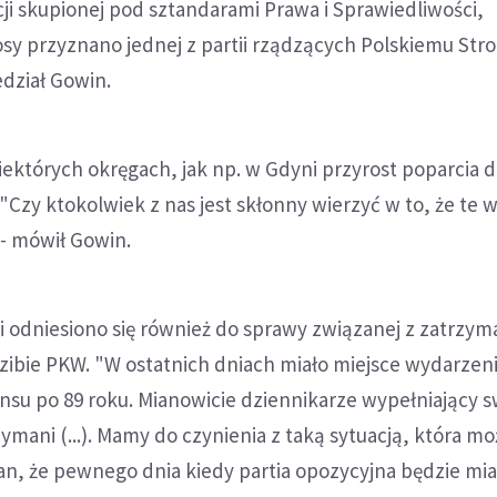
ji skupionej pod sztandarami Prawa i Sprawiedliwości,
osy przyznano jednej z partii rządzących Polskiemu Str
dział Gowin.
ektórych okręgach, jak np. w Gdyni przyrost poparcia d
 "Czy ktokolwiek z nas jest skłonny wierzyć w to, że te 
 - mówił Gowin.
i odniesiono się również do sprawy związanej z zatrzy
zibie PKW. "W ostatnich dniach miało miejsce wydarzen
nsu po 89 roku. Mianowicie dziennikarze wypełniający s
zymani (...). Mamy do czynienia z taką sytuacją, która m
tan, że pewnego dnia kiedy partia opozycyjna będzie mia