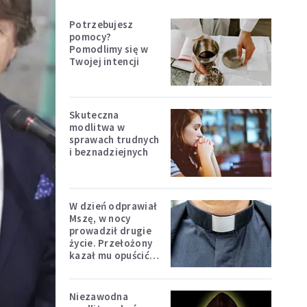
Potrzebujesz
pomocy?
Pomodlimy się w
Twojej intencji
Skuteczna
modlitwa w
sprawach trudnych
i beznadziejnych
W dzień odprawiał
Mszę, w nocy
prowadził drugie
życie. Przełożony
kazał mu opuścić
zakon
Niezawodna