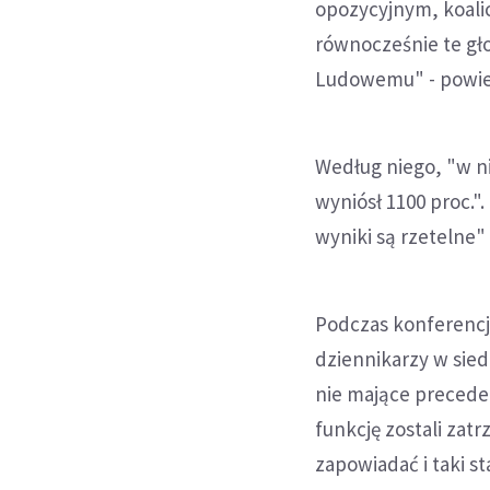
opozycyjnym, koalic
równocześnie te gł
Ludowemu" - powie
Według niego, "w ni
wyniósł 1100 proc.".
wyniki są rzetelne"
Podczas konferencj
dziennikarzy w sied
nie mające precede
funkcję zostali zatr
zapowiadać i taki s