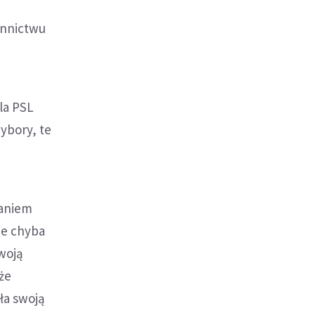
onnictwu
la PSL
wybory, te
maniem
ie chyba
woją
oże
ła swoją