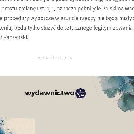
 prostu zmianę ustroju, oznacza pchnięcie Polski na Ws
ce procedury wyborcze w gruncie rzeczy nie będą miały
nia, będą tylko służyć do sztucznego legitymizowania i
ł Kaczyński.
DEON.PL POLECA