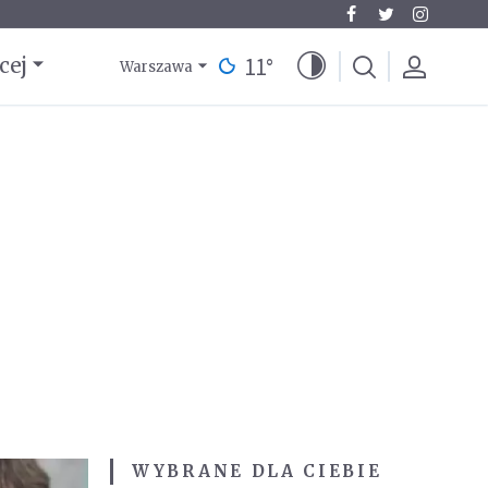
11
°
cej
Warszawa
WYBRANE DLA CIEBIE