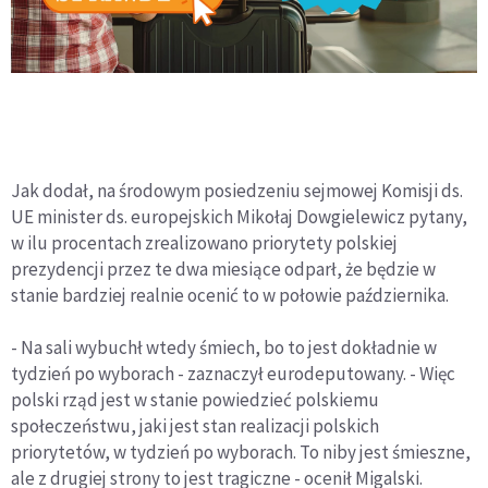
Jak dodał, na środowym posiedzeniu sejmowej Komisji ds.
UE minister ds. europejskich Mikołaj Dowgielewicz pytany,
w ilu procentach zrealizowano priorytety polskiej
prezydencji przez te dwa miesiące odparł, że będzie w
stanie bardziej realnie ocenić to w połowie października.
- Na sali wybuchł wtedy śmiech, bo to jest dokładnie w
tydzień po wyborach - zaznaczył eurodeputowany. - Więc
polski rząd jest w stanie powiedzieć polskiemu
społeczeństwu, jaki jest stan realizacji polskich
priorytetów, w tydzień po wyborach. To niby jest śmieszne,
ale z drugiej strony to jest tragiczne - ocenił Migalski.