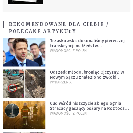
REKOMENDOWANE DLA CIEBIE /
POLECANE ARTYKUŁY
Trzaskowski: dokonaliśmy pierwszej
transkrypcji małżeństw
jednopłciowych. “Tak jak
WIADOMOŚCI Z POLSKI
zapowiadałem, bez zwłoki,
natychmiast”
Odszedł młodo, broniąc Ojczyzny. W
Nowym Sączu znaleziono zwłoki
mężczyzny z czasów potopu
WYDARZENIA
szwedzkiego
Cud wśród niszczycielskiego ognia.
Strażacy gaszący pożary na Roztoczu
opublikowali niezwykłe zdjęcie
WIADOMOŚCI Z POLSKI