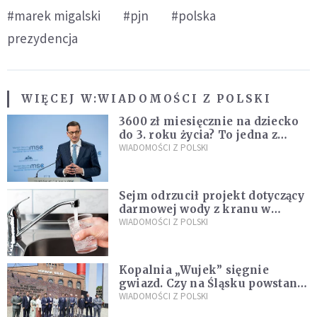
#marek migalski
#pjn
#polska
prezydencja
WIĘCEJ W:
WIADOMOŚCI Z POLSKI
3600 zł miesięcznie na dziecko
do 3. roku życia? To jedna z
propozycji programu "Rozwój
WIADOMOŚCI Z POLSKI
Plus"
Sejm odrzucił projekt dotyczący
darmowej wody z kranu w
restauracjach
WIADOMOŚCI Z POLSKI
Kopalnia „Wujek” sięgnie
gwiazd. Czy na Śląsku powstanie
„Dolina Krzemowa”?
WIADOMOŚCI Z POLSKI