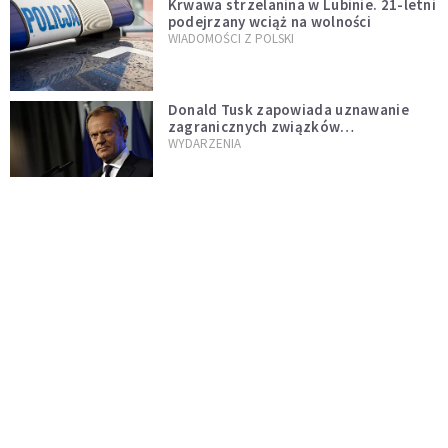
Krwawa strzelanina w Lubinie. 21-letni
podejrzany wciąż na wolności
WIADOMOŚCI Z POLSKI
Donald Tusk zapowiada uznawanie
zagranicznych związków
jednopłciowych. "Państwo oblało ten
WYDARZENIA
test"
Udało się! Polka w finale Eurowizji
WIADOMOŚCI Z POLSKI
Gwałtowne burze nad Polską. Może
być niebezpiecznie. Jest alert RCB
ŚWIAT
Nie żyje gwiazda "Barw szczęścia".
"Mam nadzieję, że spotkała się już z