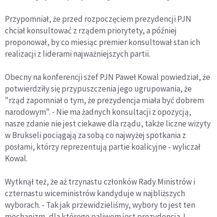
Przypomniał, że przed rozpoczęciem prezydencji PJN
chciał konsultować z rządem priorytety, a później
proponował, by co miesiąc premier konsultował stan ich
realizacji z liderami najważniejszych partii.
Obecny na konferencji szef PJN Paweł Kowal powiedział, że
potwierdziły się przypuszczenia jego ugrupowania, że
"rząd zapomniał o tym, że prezydencja miała być dobrem
narodowym". - Nie ma żadnych konsultacji z opozycją,
nasze zdanie nie jest ciekawe dla rządu, także liczne wizyty
w Brukseli pociągają za sobą co najwyżej spotkania z
posłami, którzy reprezentują partie koalicyjne - wyliczał
Kowal.
Wytknął też, że aż trzynastu członków Rady Ministrów i
czternastu wiceministrów kandyduje w najbliższych
wyborach. - Tak jak przewidzieliśmy, wybory to jest ten
mechanizm, dla którego paliwem jest prezydencja. I