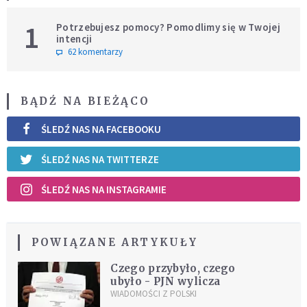
1
Potrzebujesz pomocy? Pomodlimy się w Twojej
intencji
62 komentarzy
BĄDŹ NA BIEŻĄCO
ŚLEDŹ NAS NA FACEBOOKU
ŚLEDŹ NAS NA TWITTERZE
ŚLEDŹ NAS NA INSTAGRAMIE
POWIĄZANE ARTYKUŁY
Czego przybyło, czego
ubyło - PJN wylicza
WIADOMOŚCI Z POLSKI