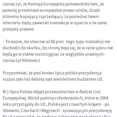
zaznaczył, że Komisja Europejska potwierdziła tam, że
jesienią przedstawi europejskie prawo umów, dzięki
któremu kupujący i sprzedający za pośrednictwem
internetu będą zawierali transakcje w oparciu o te same
przepisy prawne.
- To ważne, bo obecnie aż 60 proc. tego typu transakcji nie
dochodzi do skutku, bo strony boja się, że w razie sporu nie
będą go w stanie rozstrzygnąć ze względów prawnych -
zaznaczył Niklewicz.
Przypomniał, że pod koniec lipca polska prezydencja
rozpoczęła też debatę nad wieloletnim budżetem UE.
W 1 lipca Polska objęła przewodnictwo w Radzie Unii
Europejskiej. Wśród państw członkowskich, które w 2004
roku przystąpiły do UE, Polska jest czwartym krajem - po
Słowenii, Czechach i Węgrzech - sprawującym prezydencję.
Rząd zapowiadał, że podczas półrocznej prezydencji chce