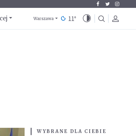
11
°
cej
Warszawa
WYBRANE DLA CIEBIE