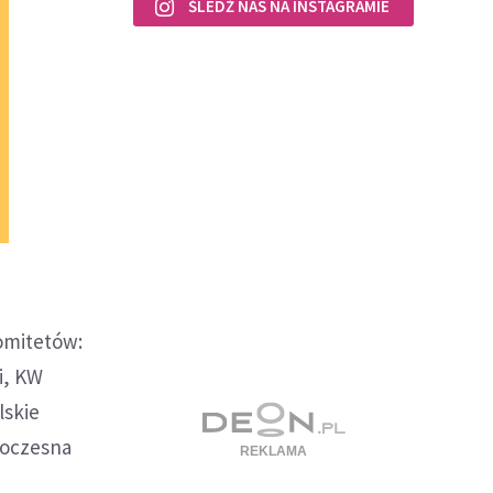
ŚLEDŹ NAS NA INSTAGRAMIE
omitetów:
i, KW
lskie
woczesna