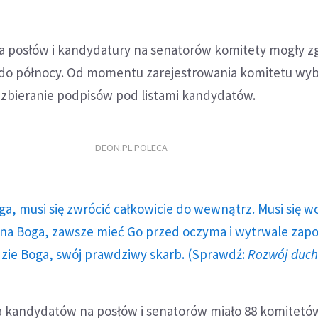
a posłów i kandydatury na senatorów komitety mogły z
 do północy. Od momentu zarejestrowania komitetu wy
zbieranie podpisów pod listami kandydatów.
DEON.PL POLECA
ga, musi się zwrócić całkowicie do wewnątrz. Musi się w
a Boga, zawsze mieć Go przed oczyma i wytrwale zap
dzie Boga, swój prawdziwy skarb. (Sprawdź:
Rozwój duc
a kandydatów na posłów i senatorów miało 88 komitetó