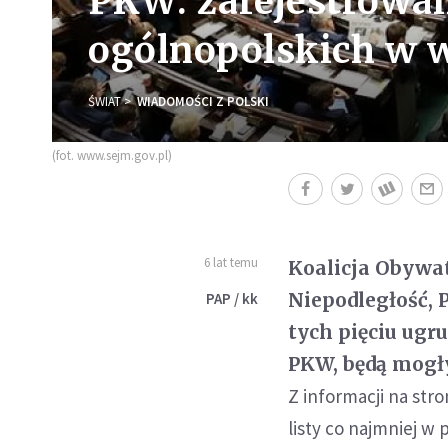
PKW: zarejestrowa
ogólnopolskich w 
ŚWIAT
WIADOMOŚCI Z POLSKI
(fot. www.sejm.gov.pl)
6 lat temu
Koalicja Obywat
Niepodległość, 
PAP / kk
tych pięciu ug
PKW, będą mogł
Z informacji na str
listy co najmniej 