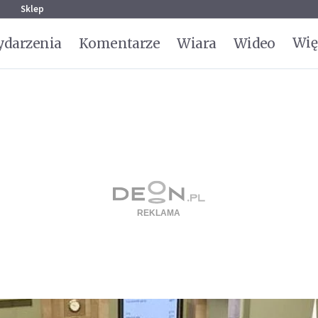
g
Sklep
Wię
darzenia
Komentarze
Wiara
Wideo