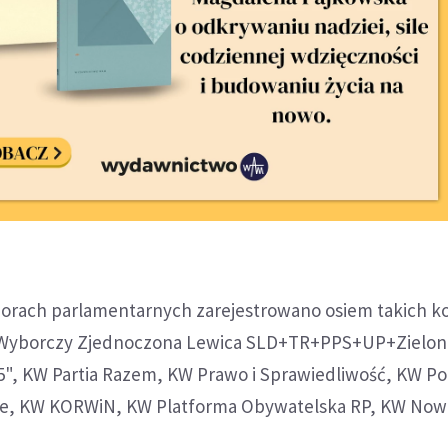
rach parlamentarnych zarejestrowano osiem takich k
t Wyborczy Zjednoczona Lewica SLD+TR+PPS+UP+Zielon
", KW Partia Razem, KW Prawo i Sprawiedliwość, KW Po
e, KW KORWiN, KW Platforma Obywatelska RP, KW No