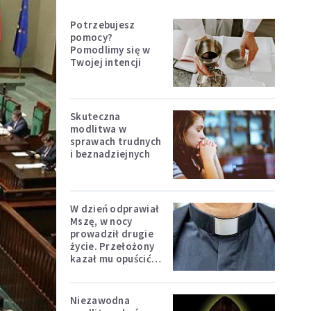
Potrzebujesz
pomocy?
Pomodlimy się w
Twojej intencji
Skuteczna
modlitwa w
sprawach trudnych
i beznadziejnych
W dzień odprawiał
Mszę, w nocy
prowadził drugie
życie. Przełożony
kazał mu opuścić
zakon
Niezawodna