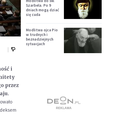
modlitwa do św.
Szarbela. Po 9
dniach mogą dziać
się cuda
Modlitwa ojca Pio
w trudnych i
beznadziejnych
sytuacjach
ość i
mitety
o przez
aju.
rowało
Kodeksem