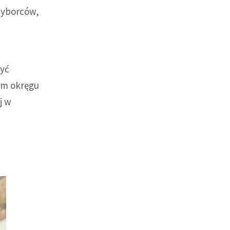
 wyborców,
być
ym okręgu
j w