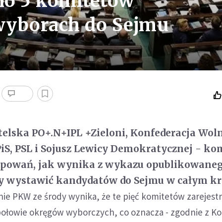
no 5 komitetów
wyborach do Sejmu
elska PO+.N+IPL +Zieloni, Konfederacja Woln
PiS, PSL i Sojusz Lewicy Demokratycznej - ko
rupowań, jak wynika z wykazu opublikowaneg
y wystawić kandydatów do Sejmu w całym kr
onie PKW ze środy wynika, że te pięć komitetów zarejest
w połowie okręgów wyborczych, co oznacza - zgodnie z 