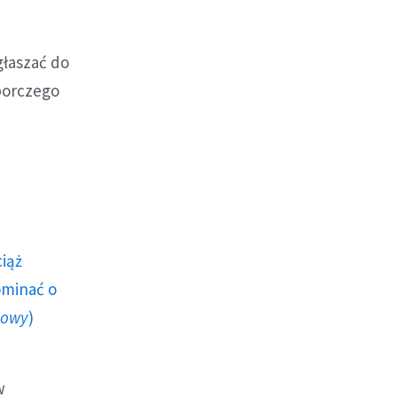
głaszać do
borczego
ciąż
ominać o
howy
)
w