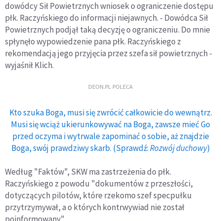
dowódcy Sił Powietrznych wniosek o ograniczenie dostępu
płk. Raczyńskiego do informacji niejawnych. - Dowódca Sił
Powietrznych podjął taką decyzję o ograniczeniu. Do mnie
spłynęło wypowiedzenie pana płk. Raczyńskiego z
rekomendacją jego przyjęcia przez szefa sił powietrznych -
wyjaśnił Klich.
DEON.PL POLECA
Kto szuka Boga, musi się zwrócić całkowicie do wewnątrz.
Musi się wciąż ukierunkowywać na Boga, zawsze mieć Go
przed oczyma i wytrwale zapominać o sobie, aż znajdzie
Boga, swój prawdziwy skarb. (Sprawdź:
Rozwój duchowy
)
Według "Faktów", SKW ma zastrzeżenia do płk.
Raczyńskiego z powodu "dokumentów z przeszłości,
dotyczących pilotów, które rzekomo szef specpułku
przytrzymywał, a o których kontrwywiad nie został
poinformowany".