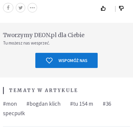
Tworzymy DEON.pl dla Ciebie
Tu możesz nas wesprzeć.
WSPOMÓŻ NAS
TEMATY W ARTYKULE
#mon
#bogdan klich
#tu 154 m
#36
specpułk