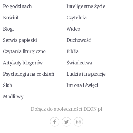
Po godzinach
Inteligentne życie
Kościół
Czytelnia
Blogi
Wideo
Serwis papieski
Duchowość
Czytania liturgiczne
Biblia
Artykuły blogerów
Świadectwa
Psychologia na co dzień
Ludzie i inspiracje
Ślub
Imiona i święci
Modlitwy
Dołącz do społeczności DEON.pl