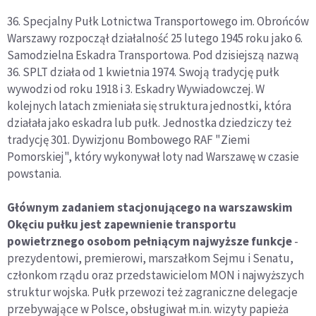
36. Specjalny Pułk Lotnictwa Transportowego im. Obrońców
Warszawy rozpoczął działalność 25 lutego 1945 roku jako 6.
Samodzielna Eskadra Transportowa. Pod dzisiejszą nazwą
36. SPLT działa od 1 kwietnia 1974. Swoją tradycję pułk
wywodzi od roku 1918 i 3. Eskadry Wywiadowczej. W
kolejnych latach zmieniała się struktura jednostki, która
działała jako eskadra lub pułk. Jednostka dziedziczy też
tradycję 301. Dywizjonu Bombowego RAF "Ziemi
Pomorskiej", który wykonywał loty nad Warszawę w czasie
powstania.
Głównym zadaniem stacjonującego na warszawskim
Okęciu pułku jest zapewnienie transportu
powietrznego osobom pełniącym najwyższe funkcje
-
prezydentowi, premierowi, marszałkom Sejmu i Senatu,
członkom rządu oraz przedstawicielom MON i najwyższych
struktur wojska. Pułk przewozi też zagraniczne delegacje
przebywające w Polsce, obsługiwał m.in. wizyty papieża