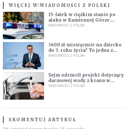
WIĘCEJ W:
WIADOMOŚCI Z POLSKI
15-latek w ciężkim stanie po
ataku w Kamiennej Górze.
Policja zatrzymała dwóch
WIADOMOŚCI Z POLSKI
nastolatków
3600 zł miesięcznie na dziecko
do 3. roku życia? To jedna z
propozycji programu "Rozwój
WIADOMOŚCI Z POLSKI
Plus"
Sejm odrzucił projekt dotyczący
darmowej wody z kranu w
restauracjach
WIADOMOŚCI Z POLSKI
SKOMENTUJ ARTYKUŁ
Płk Jemielniak nowym dowódcą 36. specpułku