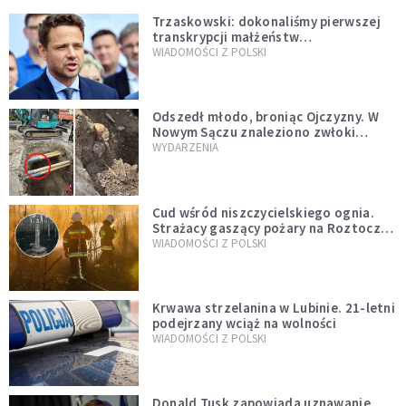
Trzaskowski: dokonaliśmy pierwszej
transkrypcji małżeństw
jednopłciowych. “Tak jak
WIADOMOŚCI Z POLSKI
zapowiadałem, bez zwłoki,
natychmiast”
Odszedł młodo, broniąc Ojczyzny. W
Nowym Sączu znaleziono zwłoki
mężczyzny z czasów potopu
WYDARZENIA
szwedzkiego
Cud wśród niszczycielskiego ognia.
Strażacy gaszący pożary na Roztoczu
opublikowali niezwykłe zdjęcie
WIADOMOŚCI Z POLSKI
Krwawa strzelanina w Lubinie. 21-letni
podejrzany wciąż na wolności
WIADOMOŚCI Z POLSKI
Donald Tusk zapowiada uznawanie