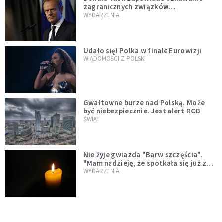
zagranicznych związków
jednopłciowych. "Państwo oblało ten
WYDARZENIA
test"
Udało się! Polka w finale Eurowizji
WIADOMOŚCI Z POLSKI
Gwałtowne burze nad Polską. Może
być niebezpiecznie. Jest alert RCB
ŚWIAT
Nie żyje gwiazda "Barw szczęścia".
"Mam nadzieję, że spotkała się już z
Bogiem, którego tak bardzo kochała"
WYDARZENIA