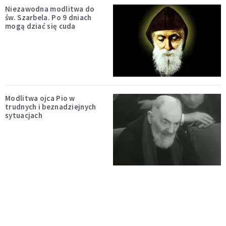
Niezawodna modlitwa do
św. Szarbela. Po 9 dniach
mogą dziać się cuda
Modlitwa ojca Pio w
trudnych i beznadziejnych
sytuacjach