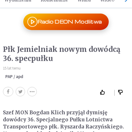
Radio DEON Modlitwa
Płk Jemielniak nowym dowódcą
36. specpułku
15 lat temu
PAP / apd
Szef MON Bogdan Klich przyjął dymisję
dowódcy 36. Specjalnego Pułku Lotnictwa
Transportowego płk. Ryszarda Raczyńskiego.