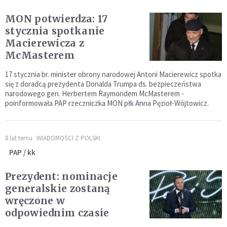
MON potwierdza: 17
stycznia spotkanie
Macierewicza z
McMasterem
17 stycznia br. minister obrony narodowej Antoni Macierewicz spotka
się z doradcą prezydenta Donalda Trumpa ds. bezpieczeństwa
narodowego gen. Herbertem Raymondem McMasterem -
poinformowała PAP rzeczniczka MON płk Anna Pęzioł-Wójtowicz.
8 lat temu
WIADOMOŚCI Z POLSKI
PAP / kk
Prezydent: nominacje
generalskie zostaną
wręczone w
odpowiednim czasie