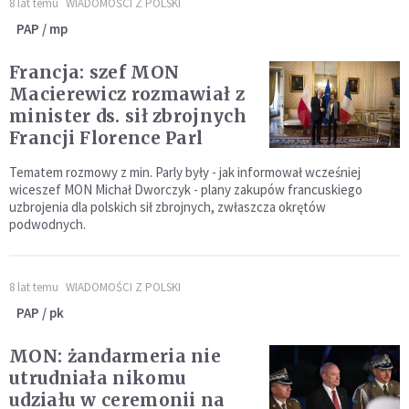
8 lat temu
WIADOMOŚCI Z POLSKI
PAP / mp
Francja: szef MON
Macierewicz rozmawiał z
minister ds. sił zbrojnych
Francji Florence Parl
Tematem rozmowy z min. Parly były - jak informował wcześniej
wiceszef MON Michał Dworczyk - plany zakupów francuskiego
uzbrojenia dla polskich sił zbrojnych, zwłaszcza okrętów
podwodnych.
8 lat temu
WIADOMOŚCI Z POLSKI
PAP / pk
MON: żandarmeria nie
utrudniała nikomu
udziału w ceremonii na