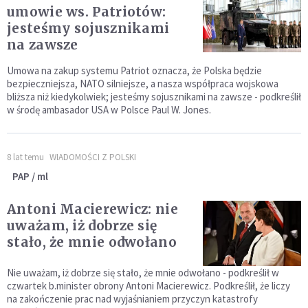
umowie ws. Patriotów:
jesteśmy sojusznikami
na zawsze
Umowa na zakup systemu Patriot oznacza, że Polska będzie
bezpieczniejsza, NATO silniejsze, a nasza współpraca wojskowa
bliższa niż kiedykolwiek; jesteśmy sojusznikami na zawsze - podkreślił
w środę ambasador USA w Polsce Paul W. Jones.
8 lat temu
WIADOMOŚCI Z POLSKI
PAP / ml
Antoni Macierewicz: nie
uważam, iż dobrze się
stało, że mnie odwołano
Nie uważam, iż dobrze się stało, że mnie odwołano - podkreślił w
czwartek b.minister obrony Antoni Macierewicz. Podkreślił, że liczy
na zakończenie prac nad wyjaśnianiem przyczyn katastrofy