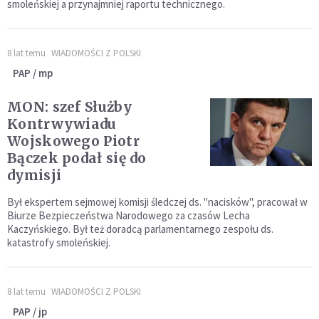
smoleńskiej a przynajmniej raportu technicznego.
8 lat temu
WIADOMOŚCI Z POLSKI
PAP / mp
MON: szef Służby
Kontrwywiadu
Wojskowego Piotr
Bączek podał się do
dymisji
Był ekspertem sejmowej komisji śledczej ds. "nacisków", pracował w
Biurze Bezpieczeństwa Narodowego za czasów Lecha
Kaczyńskiego. Był też doradcą parlamentarnego zespołu ds.
katastrofy smoleńskiej.
8 lat temu
WIADOMOŚCI Z POLSKI
PAP / jp