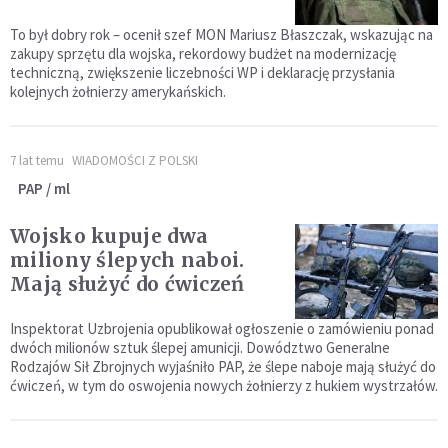
To był dobry rok – ocenił szef MON Mariusz Błaszczak, wskazując na
zakupy sprzętu dla wojska, rekordowy budżet na modernizację
techniczną, zwiększenie liczebności WP i deklarację przysłania
kolejnych żołnierzy amerykańskich.
7 lat temu
WIADOMOŚCI Z POLSKI
PAP / ml
Wojsko kupuje dwa
miliony ślepych naboi.
Mają służyć do ćwiczeń
Inspektorat Uzbrojenia opublikował ogłoszenie o zamówieniu ponad
dwóch milionów sztuk ślepej amunicji. Dowództwo Generalne
Rodzajów Sił Zbrojnych wyjaśniło PAP, że ślepe naboje mają służyć do
ćwiczeń, w tym do oswojenia nowych żołnierzy z hukiem wystrzałów.