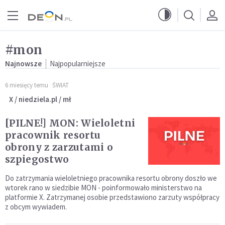
Przejdź do menu głównego
Przejdź do treści
#mon
Najnowsze
Najpopularniejsze
6 miesięcy temu
ŚWIAT
X / niedziela.pl / mł
[PILNE!] MON: Wieloletni
pracownik resortu
obrony z zarzutami o
szpiegostwo
Do zatrzymania wieloletniego pracownika resortu obrony doszło we
wtorek rano w siedzibie MON - poinformowało ministerstwo na
platformie X. Zatrzymanej osobie przedstawiono zarzuty współpracy
z obcym wywiadem.