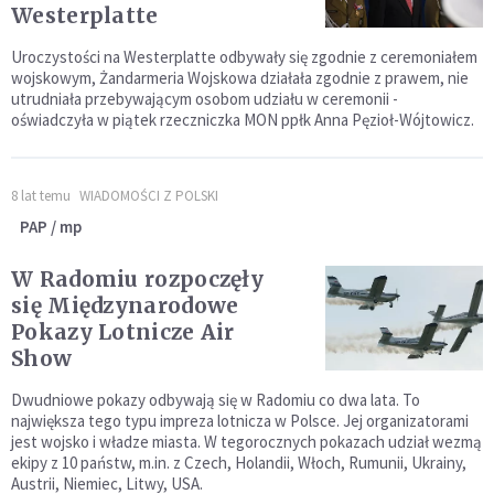
Westerplatte
Uroczystości na Westerplatte odbywały się zgodnie z ceremoniałem
wojskowym, Żandarmeria Wojskowa działała zgodnie z prawem, nie
utrudniała przebywającym osobom udziału w ceremonii -
oświadczyła w piątek rzeczniczka MON ppłk Anna Pęzioł-Wójtowicz.
8 lat temu
WIADOMOŚCI Z POLSKI
PAP / mp
W Radomiu rozpoczęły
się Międzynarodowe
Pokazy Lotnicze Air
Show
Dwudniowe pokazy odbywają się w Radomiu co dwa lata. To
największa tego typu impreza lotnicza w Polsce. Jej organizatorami
jest wojsko i władze miasta. W tegorocznych pokazach udział wezmą
ekipy z 10 państw, m.in. z Czech, Holandii, Włoch, Rumunii, Ukrainy,
Austrii, Niemiec, Litwy, USA.