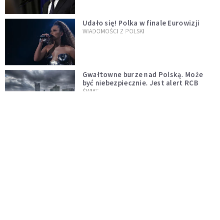
Udało się! Polka w finale Eurowizji
WIADOMOŚCI Z POLSKI
Gwałtowne burze nad Polską. Może
być niebezpiecznie. Jest alert RCB
ŚWIAT
Nie żyje gwiazda "Barw szczęścia".
"Mam nadzieję, że spotkała się już z
Bogiem, którego tak bardzo kochała"
WYDARZENIA