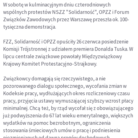
W sobotę w kulminacyjnym dniu czterodniowych
wspólnych protestów NSZZ "Solidarność", OPZZ i Forum
Związków Zawodowych przez Warszawę przeszła ok. 100-
tysięczna demonstracja.
FZZ, Solidarność i OPZZ opuściły 26 czerwca posiedzenie
Komisji Trójstronnej z udziałem premiera Donalda Tuska. W
lipcu centrale związkowe powołały Międzyzwiązkowy
Krajowy Komitet Protestacyjno-Strajkowy.
Związkowcy domagają się rzeczywistego, a nie
pozorowanego dialogu społecznego, wycofania zmian w
Kodeksie pracy, wydłużających okres rozliczeniowy czasu
pracy, przyjęcia ustawy wymuszającej szybszy wzrost płacy
minimalnej. Chcą też, by rząd wycofał się z obowiązującego
już podwyższenia do 67 lat wieku emerytalnego, większych
wydatków na pomoc bezrobotnym, ograniczenia
stosowania śmieciowych umów o pracę i podniesienia
niezmienianych od dawna progów dochodowych