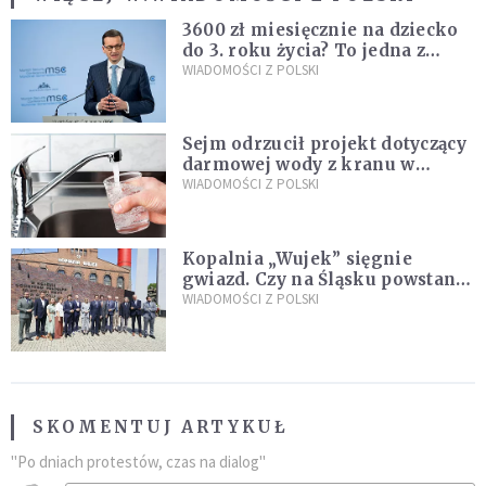
3600 zł miesięcznie na dziecko
do 3. roku życia? To jedna z
propozycji programu "Rozwój
WIADOMOŚCI Z POLSKI
Plus"
Sejm odrzucił projekt dotyczący
darmowej wody z kranu w
restauracjach
WIADOMOŚCI Z POLSKI
Kopalnia „Wujek” sięgnie
gwiazd. Czy na Śląsku powstanie
„Dolina Krzemowa”?
WIADOMOŚCI Z POLSKI
SKOMENTUJ ARTYKUŁ
"Po dniach protestów, czas na dialog"