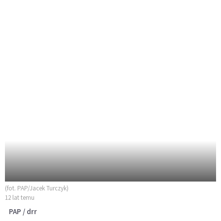
(fot. PAP/Jacek Turczyk)
12 lat temu
PAP / drr