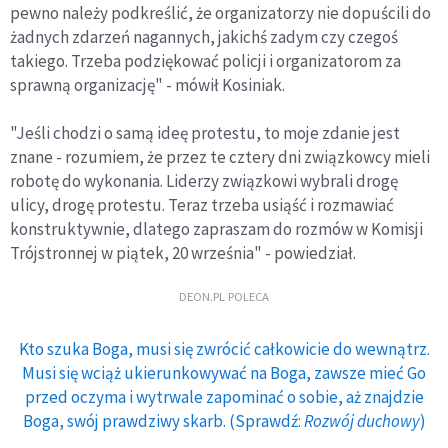
pewno należy podkreślić, że organizatorzy nie dopuścili do
żadnych zdarzeń nagannych, jakichś zadym czy czegoś
takiego. Trzeba podziękować policji i organizatorom za
sprawną organizację" - mówił Kosiniak.
"Jeśli chodzi o samą ideę protestu, to moje zdanie jest
znane - rozumiem, że przez te cztery dni związkowcy mieli
robotę do wykonania. Liderzy związkowi wybrali drogę
ulicy, drogę protestu. Teraz trzeba usiąść i rozmawiać
konstruktywnie, dlatego zapraszam do rozmów w Komisji
Trójstronnej w piątek, 20 września" - powiedział.
DEON.PL POLECA
Kto szuka Boga, musi się zwrócić całkowicie do wewnątrz.
Musi się wciąż ukierunkowywać na Boga, zawsze mieć Go
przed oczyma i wytrwale zapominać o sobie, aż znajdzie
Boga, swój prawdziwy skarb. (Sprawdź:
Rozwój duchowy
)