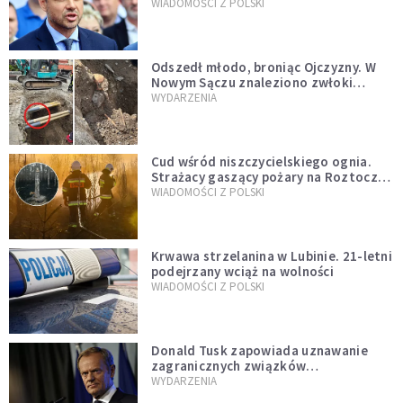
jednopłciowych. “Tak jak
WIADOMOŚCI Z POLSKI
zapowiadałem, bez zwłoki,
natychmiast”
Odszedł młodo, broniąc Ojczyzny. W
Nowym Sączu znaleziono zwłoki
mężczyzny z czasów potopu
WYDARZENIA
szwedzkiego
Cud wśród niszczycielskiego ognia.
Strażacy gaszący pożary na Roztoczu
opublikowali niezwykłe zdjęcie
WIADOMOŚCI Z POLSKI
Krwawa strzelanina w Lubinie. 21-letni
podejrzany wciąż na wolności
WIADOMOŚCI Z POLSKI
Donald Tusk zapowiada uznawanie
zagranicznych związków
jednopłciowych. "Państwo oblało ten
WYDARZENIA
test"