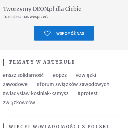
Tworzymy DEON.pl dla Ciebie
Tu możesz nas wesprzeć.
WSPOMÓŻ NAS
TEMATY W ARTYKULE
#nszz solidarność
#opzz
#związki
zawodowe
#forum związków zawodowych
#władysław kosiniak-kamysz
#protest
związkowców
WIĘCEJ W:
WIADOMOŚCI Z POLSKI