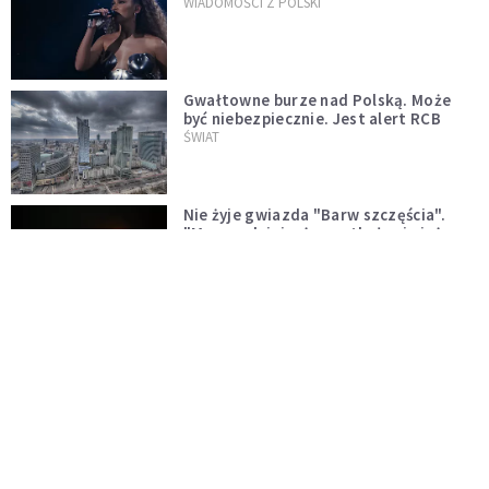
WIADOMOŚCI Z POLSKI
Gwałtowne burze nad Polską. Może
być niebezpiecznie. Jest alert RCB
ŚWIAT
Nie żyje gwiazda "Barw szczęścia".
"Mam nadzieję, że spotkała się już z
Bogiem, którego tak bardzo kochała"
WYDARZENIA