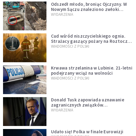
Odszedł młodo, broniąc Ojczyzny. W
Nowym Sączu znaleziono zwłoki
mężczyzny z czasów potopu
WYDARZENIA
szwedzkiego
Cud wśród niszczycielskiego ognia.
Strażacy gaszący pożary na Roztoczu
opublikowali niezwykłe zdjęcie
WIADOMOŚCI Z POLSKI
Krwawa strzelanina w Lubinie. 21-letni
podejrzany wciąż na wolności
WIADOMOŚCI Z POLSKI
Donald Tusk zapowiada uznawanie
zagranicznych związków
jednopłciowych. "Państwo oblało ten
WYDARZENIA
test"
Udało się! Polka w finale Eurowizji