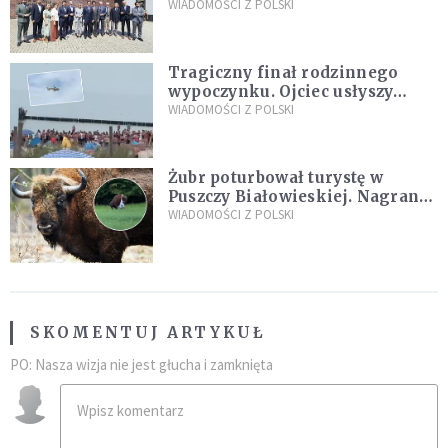
„Dolina Krzemowa”?
WIADOMOŚCI Z POLSKI
Tragiczny finał rodzinnego
wypoczynku. Ojciec usłyszy
zarzuty
WIADOMOŚCI Z POLSKI
Żubr poturbował turystę w
Puszczy Białowieskiej. Nagranie
daje do myślenia
WIADOMOŚCI Z POLSKI
SKOMENTUJ ARTYKUŁ
PO: Nasza wizja nie jest głucha i zamknięta