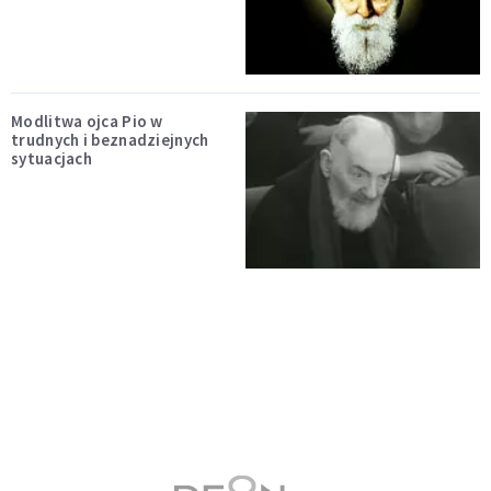
Modlitwa ojca Pio w
trudnych i beznadziejnych
sytuacjach