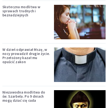
Skuteczna modlitwa w
sprawach trudnych i
beznadziejnych
W dzień odprawiał Mszę, w
nocy prowadził drugie życie.
Przełożony kazał mu
opuścić zakon
Niezawodna modlitwa do
św. Szarbela. Po 9 dniach
mogą dziać się cuda