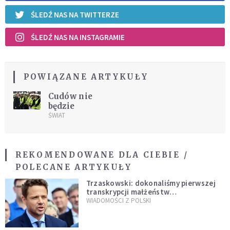
ŚLEDŹ NAS NA TWITTERZE
ŚLEDŹ NAS NA INSTAGRAMIE
POWIĄZANE ARTYKUŁY
Cudów nie
będzie
ŚWIAT
REKOMENDOWANE DLA CIEBIE /
POLECANE ARTYKUŁY
Trzaskowski: dokonaliśmy pierwszej
transkrypcji małżeństw
jednopłciowych. “Tak jak
WIADOMOŚCI Z POLSKI
zapowiadałem, bez zwłoki,
natychmiast”