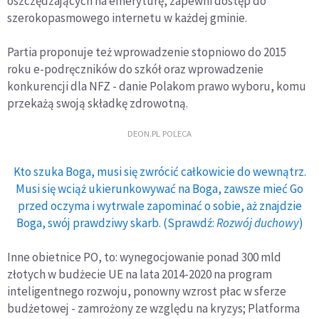
oszczędzających na emeryturę, zapewni dostęp do
szerokopasmowego internetu w każdej gminie.
Partia proponuje też wprowadzenie stopniowo do 2015
roku e-podręczników do szkół oraz wprowadzenie
konkurencji dla NFZ - danie Polakom prawo wyboru, komu
przekażą swoją składkę zdrowotną.
DEON.PL POLECA
Kto szuka Boga, musi się zwrócić całkowicie do wewnątrz.
Musi się wciąż ukierunkowywać na Boga, zawsze mieć Go
przed oczyma i wytrwale zapominać o sobie, aż znajdzie
Boga, swój prawdziwy skarb. (Sprawdź:
Rozwój duchowy
)
Inne obietnice PO, to: wynegocjowanie ponad 300 mld
złotych w budżecie UE na lata 2014-2020 na program
inteligentnego rozwoju, ponowny wzrost płac w sferze
budżetowej - zamrożony ze względu na kryzys; Platforma