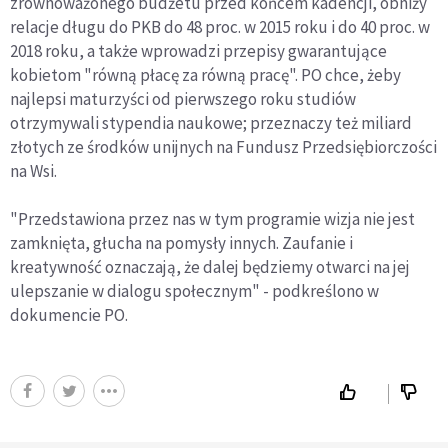
zrównoważonego budżetu przed końcem kadencji, obniży
relacje długu do PKB do 48 proc. w 2015 roku i do 40 proc. w
2018 roku, a także wprowadzi przepisy gwarantujące
kobietom "równą płacę za równą pracę". PO chce, żeby
najlepsi maturzyści od pierwszego roku studiów
otrzymywali stypendia naukowe; przeznaczy też miliard
złotych ze środków unijnych na Fundusz Przedsiębiorczości
na Wsi.
"Przedstawiona przez nas w tym programie wizja nie jest
zamknięta, głucha na pomysły innych. Zaufanie i
kreatywność oznaczają, że dalej będziemy otwarci na jej
ulepszanie w dialogu społecznym" - podkreślono w
dokumencie PO.