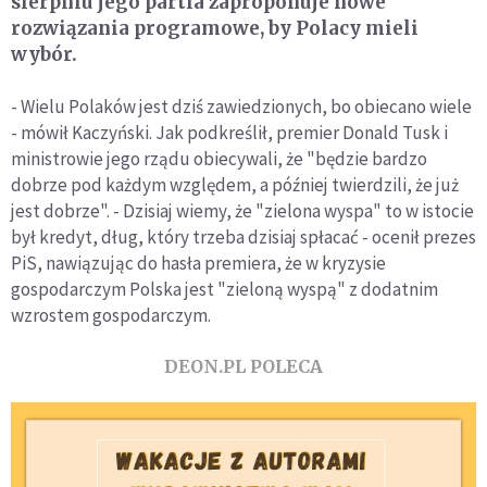
sierpniu jego partia zaproponuje nowe
rozwiązania programowe, by Polacy mieli
wybór.
- Wielu Polaków jest dziś zawiedzionych, bo obiecano wiele
- mówił Kaczyński. Jak podkreślił, premier Donald Tusk i
ministrowie jego rządu obiecywali, że "będzie bardzo
dobrze pod każdym względem, a później twierdzili, że już
jest dobrze". - Dzisiaj wiemy, że "zielona wyspa" to w istocie
był kredyt, dług, który trzeba dzisiaj spłacać - ocenił prezes
PiS, nawiązując do hasła premiera, że w kryzysie
gospodarczym Polska jest "zieloną wyspą" z dodatnim
wzrostem gospodarczym.
DEON.PL POLECA