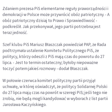
Zdaniem prezesa PiS elementarne reguły praworządności i
demokracji w Polsce może przywrócić obóz patriotyczny. - A
obóz patriotyczny dzisiaj to Prawo i Sprawiedliwość -
podkreślił. Jak przekonywał, jego partii potrzebna jest
teraz jedność.
Szef klubu PiS Mariusz Błaszczak powiedział PAP, że Rada
podtrzymała ustalenie Komitetu Politycznego PiS, że
politycy, którzy odeszli z PiS mają czas do powrotu do 27
lipca. - Jest to termin ostateczny; byłoby niepoważne
toczyć potem jakieś rozmowy - dodał Błaszczak.
W połowie czerwca komitet polityczny partii przyjął
uchwałę, w której oświadczył, że politycy Solidarnej Polski
do 27 lipca mają czas na powrót w szeregi PiS; jeśli tego nie
zrobią, nie będą mogli kandydować w wyborach z list partii
Jarosława Kaczyńskiego.