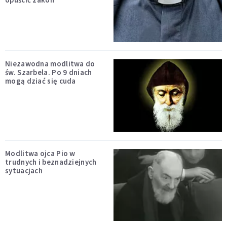
Niezawodna modlitwa do
św. Szarbela. Po 9 dniach
mogą dziać się cuda
Modlitwa ojca Pio w
trudnych i beznadziejnych
sytuacjach