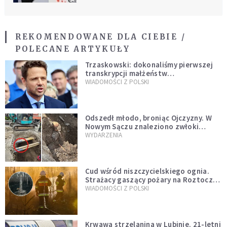
REKOMENDOWANE DLA CIEBIE /
POLECANE ARTYKUŁY
Trzaskowski: dokonaliśmy pierwszej
transkrypcji małżeństw
jednopłciowych. “Tak jak
WIADOMOŚCI Z POLSKI
zapowiadałem, bez zwłoki,
natychmiast”
Odszedł młodo, broniąc Ojczyzny. W
Nowym Sączu znaleziono zwłoki
mężczyzny z czasów potopu
WYDARZENIA
szwedzkiego
Cud wśród niszczycielskiego ognia.
Strażacy gaszący pożary na Roztoczu
opublikowali niezwykłe zdjęcie
WIADOMOŚCI Z POLSKI
Krwawa strzelanina w Lubinie. 21-letni