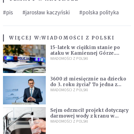
#pis
#jarosław kaczyński
#polska polityka
WIĘCEJ W:
WIADOMOŚCI Z POLSKI
15-latek w ciężkim stanie po
ataku w Kamiennej Górze.
Policja zatrzymała dwóch
WIADOMOŚCI Z POLSKI
nastolatków
3600 zł miesięcznie na dziecko
do 3. roku życia? To jedna z
propozycji programu "Rozwój
WIADOMOŚCI Z POLSKI
Plus"
Sejm odrzucił projekt dotyczący
darmowej wody z kranu w
restauracjach
WIADOMOŚCI Z POLSKI