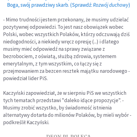
Boga, swój prawdziwy skarb. (Sprawdź:
Rozwój duchowy
)
- Mimo trudności jestem przekonany, że musimy udzielać
pozytywnej odpowiedzi. To jest nasz obowiązek wobec
Polski, wobec wszystkich Polaków, którzy odczuwają dziś
niedogodności, a niekiedy wręcz opresję (...) i dlatego
musimy mieć odpowiedź na sprawy związane z
bezrobociem, z oświatą, służbą zdrowia, systemem
emerytalnym, z tym wszystkim, co łączy się z
przejmowaniem za bezcen resztek majątku narodowego -
powiedział lider PiS.
Kaczyński zapowiedział, że w sierpniu PiS we wszystkich
tych tematach przedstawi "daleko idące propozycje". -
Musimy zrobić wszystko, by świadomość istnienia
alternatywy dotarła do milionów Polaków, by mieli wybór -
podkreślił Kaczyński.
DEON.PL POLECA