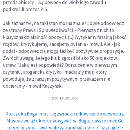
przedsiębiorcy. - Są powody do wielkiego zawodu -
podkreślił prezes PiS.
Jak zaznaczył, na taki stan można znaleźć dwie odpowiedzi
ze strony Prawa i Sprawiedliwości. - Pierwsza z nich to
klasyczna działalność opozycji. (...) Wytykamy fatalną jakość
rządów, krytykujemy, zadajemy pytania - mówił. Ale - jak
dodał - odpowiedzią mogą też być pozytywne propozycje.
Zwrócił uwagę, że jego klub zgłosił blisko 50 projektów
ustaw. "Jaka jest odpowiedź? Odrzucenie w pierwszym
czytaniu, arogancka krytyka i medialny mur, który
powoduje, że z naszym pozytywnym przekazem nie
docieramy - mówił Kaczyński.
DEON.PL POLECA
Kto szuka Boga, musi się zwrócić całkowicie do wewnątrz.
Musi się wciąż ukierunkowywać na Boga, zawsze mieć Go
przed oczyma i wytrwale zapominać o sobie, aż znajdzie