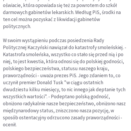
oświacie, która opowiada się też za powrotem do szkół
darmowych gabinetów lekarskich. Według PiS, środki na
ten cel można pozyskać z likwidacji gabinetów
politycznych.
W swoim wystąpieniu podczas posiedzenia Rady
Politycznej Kaczyński nawiązał do katastrofy smoleńskiej. -
Katastrofa smoleńska, wszystko co stało się przed nią i po
niej, to jest kwestia, która odnosi się do polskiej godności,
polskiego bezpieczeństwa, statusu naszego kraju,
praworządności - uważa prezes PiS. Jego zdaniem to, co
uczynił premier Donald Tusk "w ciągu ostatnich
dwudziestu kilku miesięcy, to nic innego jak deptanie tych
wszystkich wartości". - Podeptano polską godność,
obniżono radykalnie nasze bezpieczeństwo, obniżono nasz
międzynarodowy status, zniszczono nasza pozycję, w
sposób ostentacyjny odrzucono zasady praworządności -
ocenił.