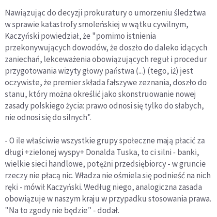
Nawiązując do decyzji prokuratury o umorzeniu śledztwa
w sprawie katastrofy smoleńskiej w wątku cywilnym,
Kaczyński powiedział, że "pomimo istnienia
przekonywujących dowodów, że doszło do daleko idących
zaniechań, lekceważenia obowiązujących reguł i procedur
przygotowania wizyty głowy państwa (...) (tego, iż) jest
oczywiste, że premier składa fałszywe zeznania, doszło do
stanu, który można określić jako skonstruowanie nowej
zasady polskiego życia: prawo odnosi się tylko do słabych,
nie odnosi się do silnych".
- O ile właściwie wszystkie grupy społeczne mają płacić za
długi +zielonej wyspy+ Donalda Tuska, to ci silni - banki,
wielkie sieci handlowe, potężni przedsiębiorcy - w gruncie
rzeczy nie płacą nic. Władza nie ośmiela się podnieść na nich
ręki - mówił Kaczyński. Według niego, analogiczna zasada
obowiązuje w naszym kraju w przypadku stosowania prawa.
"Na to zgody nie będzie" - dodał.