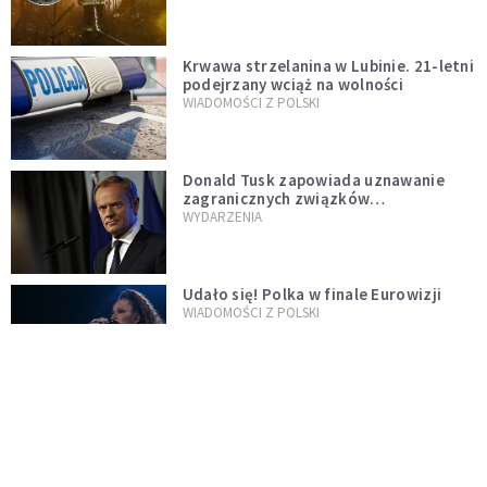
Krwawa strzelanina w Lubinie. 21-letni
podejrzany wciąż na wolności
WIADOMOŚCI Z POLSKI
Donald Tusk zapowiada uznawanie
zagranicznych związków
jednopłciowych. "Państwo oblało ten
WYDARZENIA
test"
Udało się! Polka w finale Eurowizji
WIADOMOŚCI Z POLSKI
Gwałtowne burze nad Polską. Może
być niebezpiecznie. Jest alert RCB
ŚWIAT