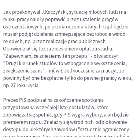
Jak przekonywał J.Kaczyński, sytuację młodych ludzi na
rynku pracy należy poprawić przez ustalenie progów
ostrożnościowych, po przekroczeniu których rząd będzie
musiał podjął działania zmniejszające bezrobocie wśród
młodych, np. przez realizację prac publicznych.
Opowiedział się też za zniesieniem opłat za studia.
"Zapewniam, że zniesiemy ten przepis" - oświadczył.
"Drugi kierunek studiów to wzbogacenie wykształcenia,
zwiększenie szans" - mówił. Jednocześnie zaznaczył, że
powinny być one bezpłatne tylko do pewnej granicy wieku,
np. 27 roku życia.
Prezes PiS podpisał na zakończenie spotkania
przygotowaną wcześniej listę postulatów, które
zobowiązał się spełnić, gdy PiS wygra wybory, a on będzie
premierem rządu. Znalazły się wśród nich: odblokowanie
dostępu do niektórych zawodów ("sztucznie ograniczony
przez korporacje") oraz utrzymanie bezpłatnych studiów