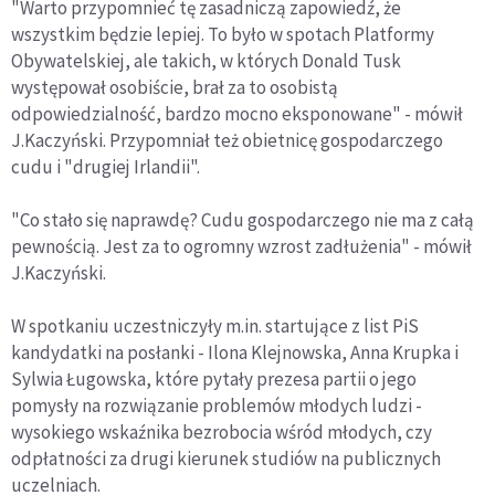
"Warto przypomnieć tę zasadniczą zapowiedź, że
wszystkim będzie lepiej. To było w spotach Platformy
Obywatelskiej, ale takich, w których Donald Tusk
występował osobiście, brał za to osobistą
odpowiedzialność, bardzo mocno eksponowane" - mówił
J.Kaczyński. Przypomniał też obietnicę gospodarczego
cudu i "drugiej Irlandii".
"Co stało się naprawdę? Cudu gospodarczego nie ma z całą
pewnością. Jest za to ogromny wzrost zadłużenia" - mówił
J.Kaczyński.
W spotkaniu uczestniczyły m.in. startujące z list PiS
kandydatki na posłanki - Ilona Klejnowska, Anna Krupka i
Sylwia Ługowska, które pytały prezesa partii o jego
pomysły na rozwiązanie problemów młodych ludzi -
wysokiego wskaźnika bezrobocia wśród młodych, czy
odpłatności za drugi kierunek studiów na publicznych
uczelniach.