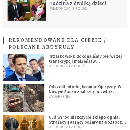
rodzina z dwójką dzieci
WIADOMOŚCI Z POLSKI
REKOMENDOWANE DLA CIEBIE /
POLECANE ARTYKUŁY
Trzaskowski: dokonaliśmy pierwszej
transkrypcji małżeństw
jednopłciowych. “Tak jak
WIADOMOŚCI Z POLSKI
zapowiadałem, bez zwłoki,
natychmiast”
Odszedł młodo, broniąc Ojczyzny. W
Nowym Sączu znaleziono zwłoki
mężczyzny z czasów potopu
WYDARZENIA
szwedzkiego
Cud wśród niszczycielskiego ognia.
Strażacy gaszący pożary na Roztoczu
opublikowali niezwykłe zdjęcie
WIADOMOŚCI Z POLSKI