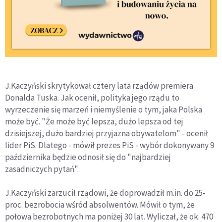
J.Kaczyński skrytykował cztery lata rządów premiera
Donalda Tuska. Jak ocenił, polityka jego rządu to
wyrzeczenie się marzeń i niemyślenie o tym, jaka Polska
może być. "Że może być lepsza, dużo lepsza od tej
dzisiejszej, dużo bardziej przyjazna obywatelom" - ocenił
lider PiS. Dlatego - mówił prezes PiS - wybór dokonywany 9
października będzie odnosił się do "najbardziej
zasadniczych pytań".
J.Kaczyński zarzucił rządowi, że doprowadził m.in. do 25-
proc. bezrobocia wśród absolwentów. Mówił o tym, że
połowa bezrobotnych ma poniżej 30 lat. Wyliczał, że ok. 470