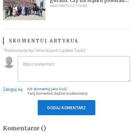
gwiazd. Czy na Śląsku powstanie
„Dolina Krzemowa”?
WIADOMOŚCI Z POLSKI
SKOMENTUJ ARTYKUŁ
"Polska może być inna niż pod rządami Tuska"
Zaloguj się
lub
skomentuj jako Gość
Twój komentarz będzie moderowany
DODAJ KOMENTARZ
Komentarze (
)