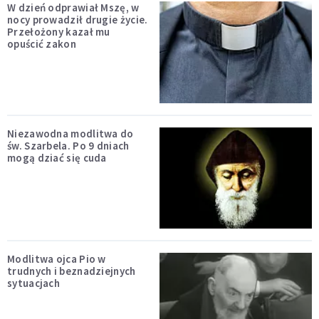
W dzień odprawiał Mszę, w
nocy prowadził drugie życie.
Przełożony kazał mu
opuścić zakon
Niezawodna modlitwa do
św. Szarbela. Po 9 dniach
mogą dziać się cuda
Modlitwa ojca Pio w
trudnych i beznadziejnych
sytuacjach