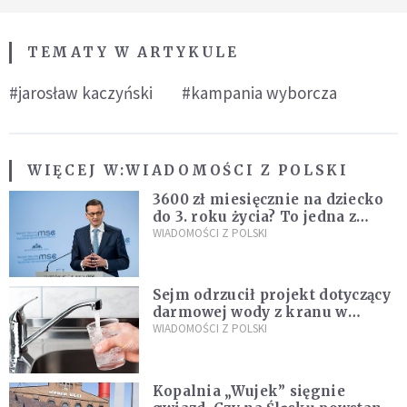
TEMATY W ARTYKULE
#jarosław kaczyński
#kampania wyborcza
WIĘCEJ W:
WIADOMOŚCI Z POLSKI
3600 zł miesięcznie na dziecko
do 3. roku życia? To jedna z
propozycji programu "Rozwój
WIADOMOŚCI Z POLSKI
Plus"
Sejm odrzucił projekt dotyczący
darmowej wody z kranu w
restauracjach
WIADOMOŚCI Z POLSKI
Kopalnia „Wujek” sięgnie