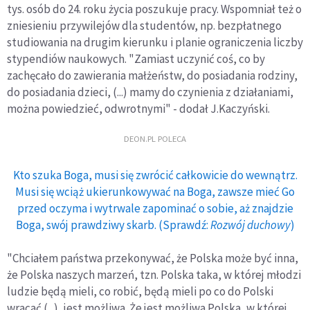
tys. osób do 24. roku życia poszukuje pracy. Wspomniał też o
zniesieniu przywilejów dla studentów, np. bezpłatnego
studiowania na drugim kierunku i planie ograniczenia liczby
stypendiów naukowych. "Zamiast uczynić coś, co by
zachęcało do zawierania małżeństw, do posiadania rodziny,
do posiadania dzieci, (...) mamy do czynienia z działaniami,
można powiedzieć, odwrotnymi" - dodał J.Kaczyński.
DEON.PL POLECA
Kto szuka Boga, musi się zwrócić całkowicie do wewnątrz.
Musi się wciąż ukierunkowywać na Boga, zawsze mieć Go
przed oczyma i wytrwale zapominać o sobie, aż znajdzie
Boga, swój prawdziwy skarb. (Sprawdź:
Rozwój duchowy
)
"Chciałem państwa przekonywać, że Polska może być inna,
że Polska naszych marzeń, tzn. Polska taka, w której młodzi
ludzie będą mieli, co robić, będą mieli po co do Polski
wracać (...), jest możliwa. Że jest możliwa Polska, w której