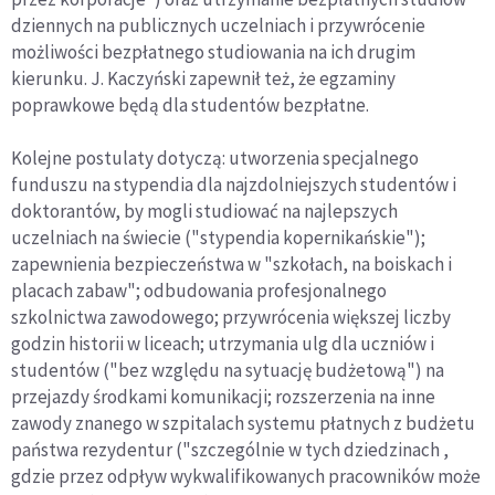
dziennych na publicznych uczelniach i przywrócenie
możliwości bezpłatnego studiowania na ich drugim
kierunku. J. Kaczyński zapewnił też, że egzaminy
poprawkowe będą dla studentów bezpłatne.
Kolejne postulaty dotyczą: utworzenia specjalnego
funduszu na stypendia dla najzdolniejszych studentów i
doktorantów, by mogli studiować na najlepszych
uczelniach na świecie ("stypendia kopernikańskie");
zapewnienia bezpieczeństwa w "szkołach, na boiskach i
placach zabaw"; odbudowania profesjonalnego
szkolnictwa zawodowego; przywrócenia większej liczby
godzin historii w liceach; utrzymania ulg dla uczniów i
studentów ("bez względu na sytuację budżetową") na
przejazdy środkami komunikacji; rozszerzenia na inne
zawody znanego w szpitalach systemu płatnych z budżetu
państwa rezydentur ("szczególnie w tych dziedzinach ,
gdzie przez odpływ wykwalifikowanych pracowników może