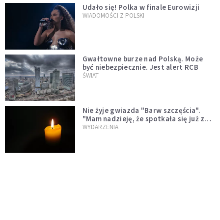
Udało się! Polka w finale Eurowizji
WIADOMOŚCI Z POLSKI
Gwałtowne burze nad Polską. Może
być niebezpiecznie. Jest alert RCB
ŚWIAT
Nie żyje gwiazda "Barw szczęścia".
"Mam nadzieję, że spotkała się już z
Bogiem, którego tak bardzo kochała"
WYDARZENIA