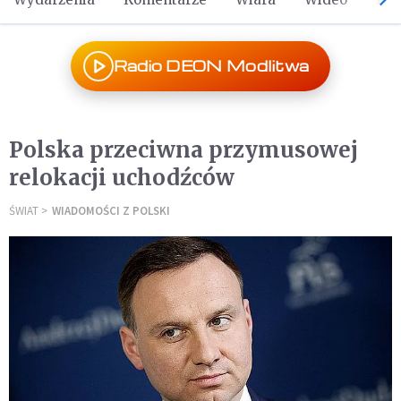
Radio DEON Modlitwa
Polska przeciwna przymusowej
relokacji uchodźców
ŚWIAT
WIADOMOŚCI Z POLSKI