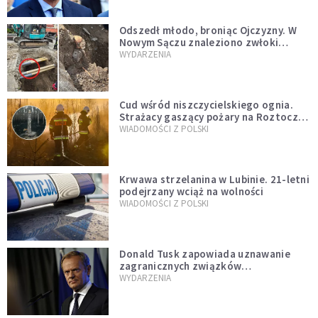
natychmiast”
Odszedł młodo, broniąc Ojczyzny. W
Nowym Sączu znaleziono zwłoki
mężczyzny z czasów potopu
WYDARZENIA
szwedzkiego
Cud wśród niszczycielskiego ognia.
Strażacy gaszący pożary na Roztoczu
opublikowali niezwykłe zdjęcie
WIADOMOŚCI Z POLSKI
Krwawa strzelanina w Lubinie. 21-letni
podejrzany wciąż na wolności
WIADOMOŚCI Z POLSKI
Donald Tusk zapowiada uznawanie
zagranicznych związków
jednopłciowych. "Państwo oblało ten
WYDARZENIA
test"