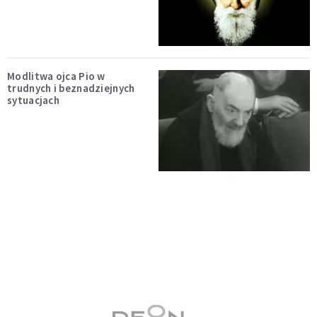
Modlitwa ojca Pio w
trudnych i beznadziejnych
sytuacjach