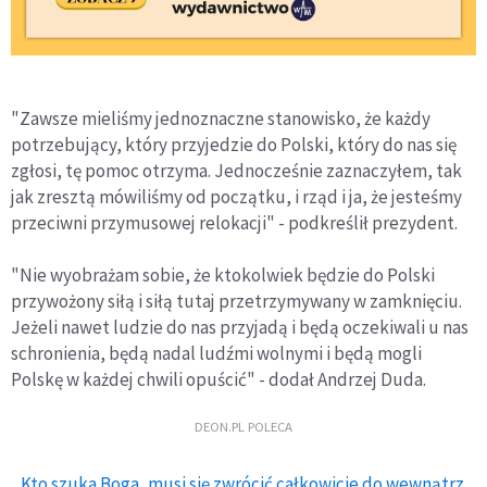
"Zawsze mieliśmy jednoznaczne stanowisko, że każdy
potrzebujący, który przyjedzie do Polski, który do nas się
zgłosi, tę pomoc otrzyma. Jednocześnie zaznaczyłem, tak
jak zresztą mówiliśmy od początku, i rząd i ja, że jesteśmy
przeciwni przymusowej relokacji" - podkreślił prezydent.
"Nie wyobrażam sobie, że ktokolwiek będzie do Polski
przywożony siłą i siłą tutaj przetrzymywany w zamknięciu.
Jeżeli nawet ludzie do nas przyjadą i będą oczekiwali u nas
schronienia, będą nadal ludźmi wolnymi i będą mogli
Polskę w każdej chwili opuścić" - dodał Andrzej Duda.
DEON.PL POLECA
Kto szuka Boga, musi się zwrócić całkowicie do wewnątrz.