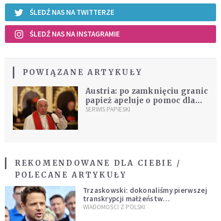
ŚLEDŹ NAS NA TWITTERZE
ŚLEDŹ NAS NA INSTAGRAMIE
POWIĄZANE ARTYKUŁY
Austria: po zamknięciu granic
papież apeluje o pomoc dla
uchodźców
SERWIS PAPIESKI
REKOMENDOWANE DLA CIEBIE /
POLECANE ARTYKUŁY
Trzaskowski: dokonaliśmy pierwszej
transkrypcji małżeństw
jednopłciowych. “Tak jak
WIADOMOŚCI Z POLSKI
zapowiadałem, bez zwłoki,