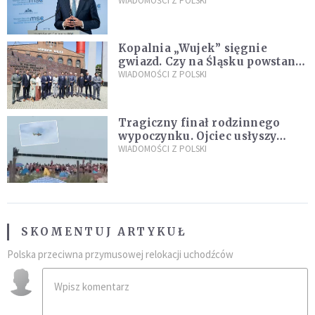
propozycji programu "Rozwój
WIADOMOŚCI Z POLSKI
Plus"
Kopalnia „Wujek” sięgnie
gwiazd. Czy na Śląsku powstanie
„Dolina Krzemowa”?
WIADOMOŚCI Z POLSKI
Tragiczny finał rodzinnego
wypoczynku. Ojciec usłyszy
zarzuty
WIADOMOŚCI Z POLSKI
SKOMENTUJ ARTYKUŁ
Polska przeciwna przymusowej relokacji uchodźców