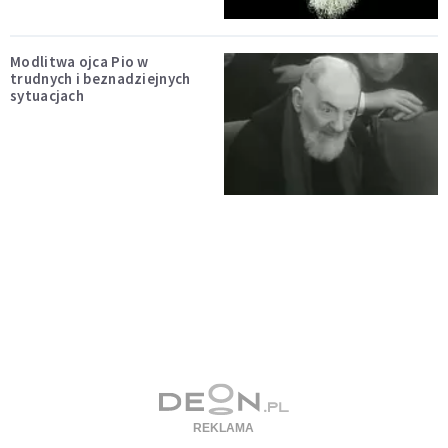
Modlitwa ojca Pio w
trudnych i beznadziejnych
sytuacjach