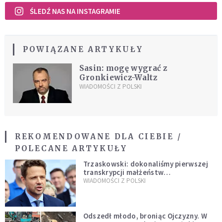
ŚLEDŹ NAS NA INSTAGRAMIE
POWIĄZANE ARTYKUŁY
Sasin: mogę wygrać z
Gronkiewicz-Waltz
WIADOMOŚCI Z POLSKI
REKOMENDOWANE DLA CIEBIE /
POLECANE ARTYKUŁY
Trzaskowski: dokonaliśmy pierwszej
transkrypcji małżeństw
jednopłciowych. “Tak jak
WIADOMOŚCI Z POLSKI
zapowiadałem, bez zwłoki,
natychmiast”
Odszedł młodo, broniąc Ojczyzny. W