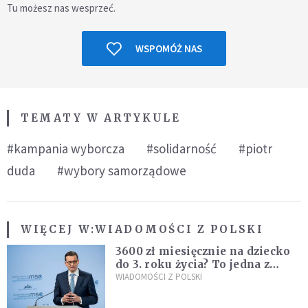
Tu możesz nas wesprzeć.
WSPOMÓŻ NAS
TEMATY W ARTYKULE
#kampania wyborcza
#solidarność
#piotr
duda
#wybory samorządowe
WIĘCEJ W:
WIADOMOŚCI Z POLSKI
3600 zł miesięcznie na dziecko
do 3. roku życia? To jedna z
propozycji programu "Rozwój
WIADOMOŚCI Z POLSKI
Plus"