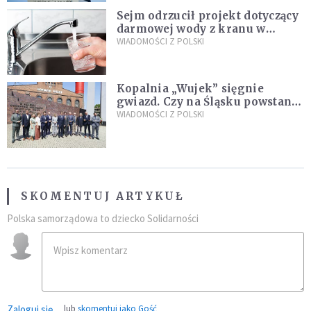
Sejm odrzucił projekt dotyczący
darmowej wody z kranu w
restauracjach
WIADOMOŚCI Z POLSKI
Kopalnia „Wujek” sięgnie
gwiazd. Czy na Śląsku powstanie
„Dolina Krzemowa”?
WIADOMOŚCI Z POLSKI
SKOMENTUJ ARTYKUŁ
Polska samorządowa to dziecko Solidarności
Zaloguj się
lub
skomentuj jako Gość