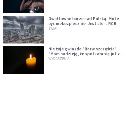
Gwałtowne burze nad Polską. Może
być niebezpiecznie. Jest alert RCB
ŚWIAT
Nie żyje gwiazda "Barw szczęścia".
"Mam nadzieję, że spotkała się już z
Bogiem, którego tak bardzo kochała"
WYDARZENIA