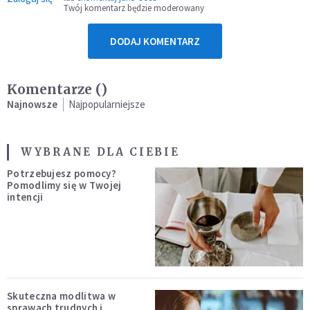
Twój komentarz będzie moderowany
DODAJ KOMENTARZ
Komentarze (
)
Najnowsze
Najpopularniejsze
WYBRANE DLA CIEBIE
Potrzebujesz pomocy?
Pomodlimy się w Twojej
intencji
Skuteczna modlitwa w
sprawach trudnych i