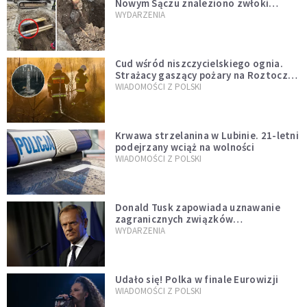
Nowym Sączu znaleziono zwłoki
mężczyzny z czasów potopu
WYDARZENIA
szwedzkiego
Cud wśród niszczycielskiego ognia.
Strażacy gaszący pożary na Roztoczu
opublikowali niezwykłe zdjęcie
WIADOMOŚCI Z POLSKI
Krwawa strzelanina w Lubinie. 21-letni
podejrzany wciąż na wolności
WIADOMOŚCI Z POLSKI
Donald Tusk zapowiada uznawanie
zagranicznych związków
jednopłciowych. "Państwo oblało ten
WYDARZENIA
test"
Udało się! Polka w finale Eurowizji
WIADOMOŚCI Z POLSKI