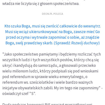
władza nie liczyła się z głosem społeczeństwa.
DEON.PL POLECA
Kto szuka Boga, musi się zwrócić całkowicie do wewnątrz.
Musi się wciąż ukierunkowywać na Boga, zawsze mieć Go
przed oczyma i wytrwale zapominać o sobie, aż znajdzie
Boga, swój prawdziwy skarb. (Sprawdź:
Rozwój duchowy
)
"Jako społeczeństwo pamiętamy i będziemy rozliczać tych
wszystkich ludzi i tych wszystkich posłów, którzy chcą się
ukryć i kandydują do samorządu, a głosowali przeciwko
wielu milionom ludzi, którzy podpisali się pod wnioskami
pod referendum w sprawie wieku emerytalnego, o
referendum ws. sześciolatków i wiele bardzo ważnych
inicjatyw obywatelskich zabili. My im tego nie zapomnimy" -
oświadczył szef "S".
Duda podczas konwencji PiS wręczył marszałkowi woj.