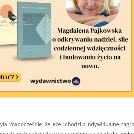
ła równocześnie, że jeżeli chodzi o indywidualne nagro
in i do nich należy decyzja odnośnie ich wyglądu i wyko