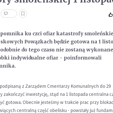
 pomnika ku czci ofiar katastrofy smoleńskie
jskowych Powązkach będzie gotowa na 1 list
odobnie do tego czasu nie zostaną wykonan
bki indywidualne ofiar - poinformowali
mnika.
 podpisaną z Zarządem Cmentarzy Komunalnych do 29
 zakończyć inwestycję, stąd na 1 listopada centralna c
ć gotowa. Obecnie jesteśmy w trakcie prac przy bloka
iących centralną część obelisku - powstały już fundame