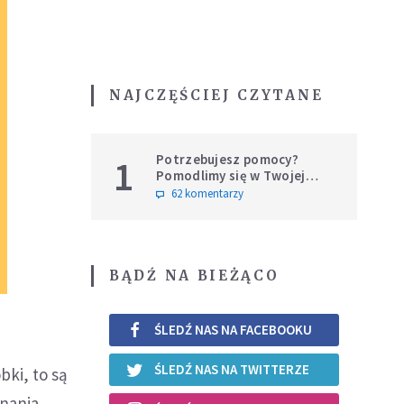
NAJCZĘŚCIEJ CZYTANE
Potrzebujesz pomocy?
1
Pomodlimy się w Twojej
intencji
62 komentarzy
BĄDŹ NA BIEŻĄCO
ŚLEDŹ NAS NA FACEBOOKU
ŚLEDŹ NAS NA TWITTERZE
bki, to są
nania.