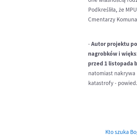
Podkreśliła, że MPU
Cmentarzy Komunal
-
Autor projektu p
nagrobków i większ
przed 1 listopada 
natomiast nakrywa n
katastrofy - powied
Kto szuka Bo