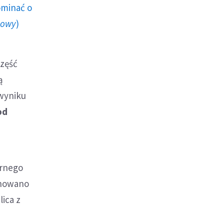
ominać o
howy
)
Część
ą
 wyniku
od
arnego
ochowano
ica z