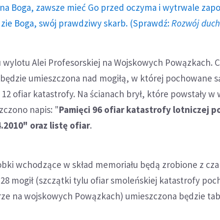
a Boga, zawsze mieć Go przed oczyma i wytrwale zap
dzie Boga, swój prawdziwy skarb. (Sprawdź:
Rozwój duc
u wylotu Alei Profesorskiej na Wojskowych Powązkach. 
ły będzie umieszczona nad mogiłą, w której pochowane s
 12 ofiar katastrofy. Na ścianach brył, które powstały w
zczono napis: "
Pamięci 96 ofiar katastrofy lotniczej p
2010" oraz listę ofiar
.
bki wchodzące w skład memoriału będą zrobione z cz
z 28 mogił (szczątki tylu ofiar smoleńskiej katastrofy p
ze na wojskowych Powązkach) umieszczona będzie tabl