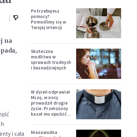
Potrzebujesz
pomocy?
Pomodlimy się w
Twojej intencji
j na
opada,
Skuteczna
modlitwa w
e
sprawach trudnych
i beznadziejnych
W dzień odprawiał
Mszę, w nocy
prowadził drugie
życie. Przełożony
zęść
kazał mu opuścić
zakon
ch
Niezawodna
nty i cała