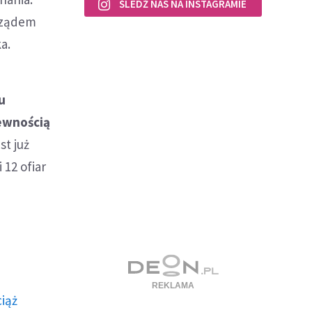
ŚLEDŹ NAS NA INSTAGRAMIE
arządem
a.
u
pewnością
st już
12 ofiar
ciąż