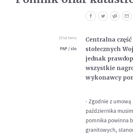
15 lat temu
Centralna część
stołecznych Wo
PAP / slo
jednak prawdop
wszystkie nagro
wykonawcy po
- Zgodnie z umową
października musimy
pomnika powinna by
granitowych, stanow