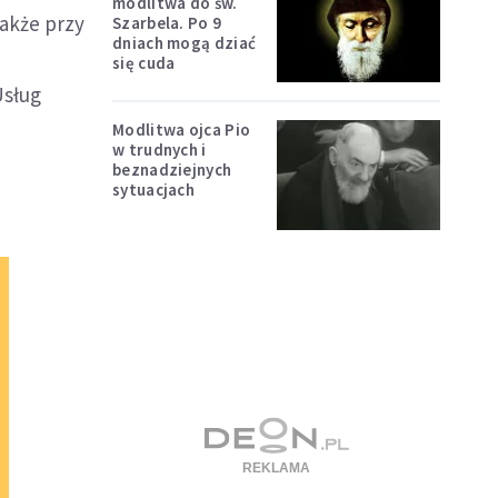
modlitwa do św.
także przy
Szarbela. Po 9
dniach mogą dziać
się cuda
Usług
Modlitwa ojca Pio
w trudnych i
beznadziejnych
sytuacjach