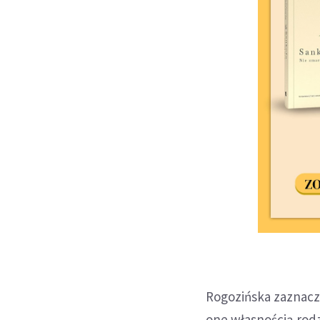
Rogozińska zaznaczy
one własnością rodz