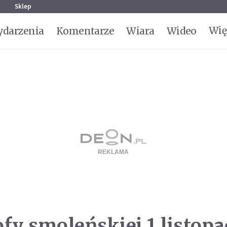
g
Sklep
Wię
darzenia
Komentarze
Wiara
Wideo
fy smoleńskiej 1 listopa