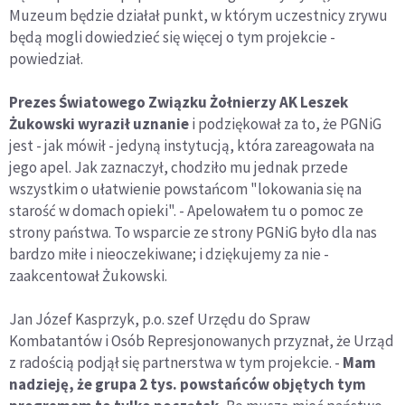
Muzeum będzie działał punkt, w którym uczestnicy zrywu
będą mogli dowiedzieć się więcej o tym projekcie -
powiedział.
Prezes Światowego Związku Żołnierzy AK Leszek
Żukowski wyraził uznanie
i podziękował za to, że PGNiG
jest - jak mówił - jedyną instytucją, która zareagowała na
jego apel. Jak zaznaczył, chodziło mu jednak przede
wszystkim o ułatwienie powstańcom "lokowania się na
starość w domach opieki". - Apelowałem tu o pomoc ze
strony państwa. To wsparcie ze strony PGNiG było dla nas
bardzo miłe i nieoczekiwane; i dziękujemy za nie -
zaakcentował Żukowski.
Jan Józef Kasprzyk, p.o. szef Urzędu do Spraw
Kombatantów i Osób Represjonowanych przyznał, że Urząd
z radością podjął się partnerstwa w tym projekcie. -
Mam
nadzieję, że grupa 2 tys. powstańców objętych tym