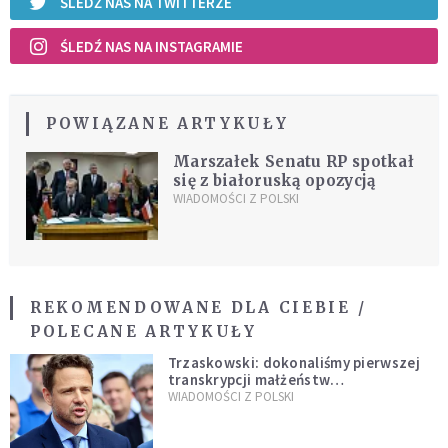
ŚLEDŹ NAS NA TWITTERZE
ŚLEDŹ NAS NA INSTAGRAMIE
POWIĄZANE ARTYKUŁY
Marszałek Senatu RP spotkał
się z białoruską opozycją
WIADOMOŚCI Z POLSKI
REKOMENDOWANE DLA CIEBIE /
POLECANE ARTYKUŁY
Trzaskowski: dokonaliśmy pierwszej
transkrypcji małżeństw
jednopłciowych. “Tak jak
WIADOMOŚCI Z POLSKI
zapowiadałem, bez zwłoki,
natychmiast”