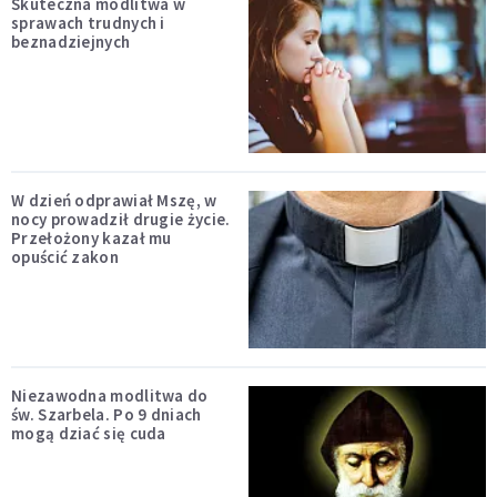
Skuteczna modlitwa w
sprawach trudnych i
beznadziejnych
W dzień odprawiał Mszę, w
nocy prowadził drugie życie.
Przełożony kazał mu
opuścić zakon
Niezawodna modlitwa do
św. Szarbela. Po 9 dniach
mogą dziać się cuda