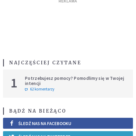
NAJCZĘŚCIEJ CZYTANE
1
Potrzebujesz pomocy? Pomodlimy się w Twojej
intencji
62 komentarzy
BĄDŹ NA BIEŻĄCO
ŚLEDŹ NAS NA FACEBOOKU