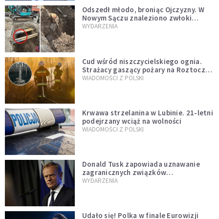
Odszedł młodo, broniąc Ojczyzny. W
Nowym Sączu znaleziono zwłoki
mężczyzny z czasów potopu
WYDARZENIA
szwedzkiego
Cud wśród niszczycielskiego ognia.
Strażacy gaszący pożary na Roztoczu
opublikowali niezwykłe zdjęcie
WIADOMOŚCI Z POLSKI
Krwawa strzelanina w Lubinie. 21-letni
podejrzany wciąż na wolności
WIADOMOŚCI Z POLSKI
Donald Tusk zapowiada uznawanie
zagranicznych związków
jednopłciowych. "Państwo oblało ten
WYDARZENIA
test"
Udało się! Polka w finale Eurowizji