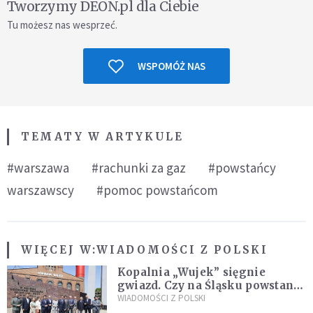
Tworzymy DEON.pl dla Ciebie
Tu możesz nas wesprzeć.
WSPOMÓŻ NAS
TEMATY W ARTYKULE
#warszawa
#rachunki za gaz
#powstańcy
warszawscy
#pomoc powstańcom
WIĘCEJ W:
WIADOMOŚCI Z POLSKI
Kopalnia „Wujek” sięgnie
gwiazd. Czy na Śląsku powstanie
„Dolina Krzemowa”?
WIADOMOŚCI Z POLSKI