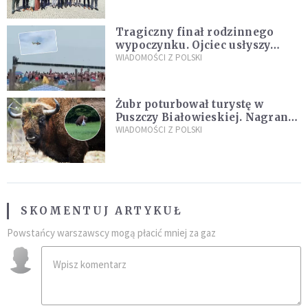
Tragiczny finał rodzinnego
wypoczynku. Ojciec usłyszy
zarzuty
WIADOMOŚCI Z POLSKI
Żubr poturbował turystę w
Puszczy Białowieskiej. Nagranie
daje do myślenia
WIADOMOŚCI Z POLSKI
SKOMENTUJ ARTYKUŁ
Powstańcy warszawscy mogą płacić mniej za gaz