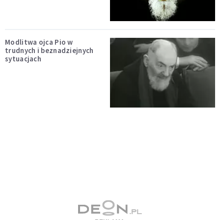
Modlitwa ojca Pio w
trudnych i beznadziejnych
sytuacjach