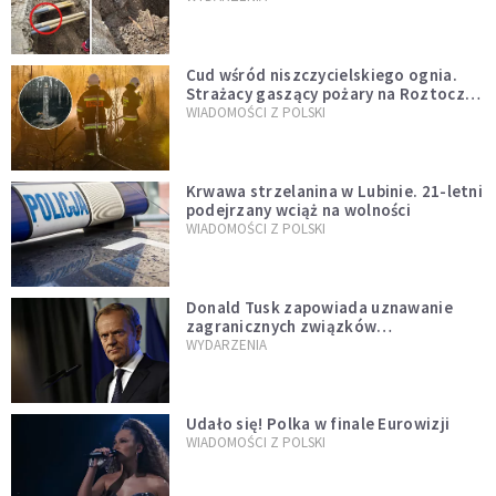
szwedzkiego
Cud wśród niszczycielskiego ognia.
Strażacy gaszący pożary na Roztoczu
opublikowali niezwykłe zdjęcie
WIADOMOŚCI Z POLSKI
Krwawa strzelanina w Lubinie. 21-letni
podejrzany wciąż na wolności
WIADOMOŚCI Z POLSKI
Donald Tusk zapowiada uznawanie
zagranicznych związków
jednopłciowych. "Państwo oblało ten
WYDARZENIA
test"
Udało się! Polka w finale Eurowizji
WIADOMOŚCI Z POLSKI