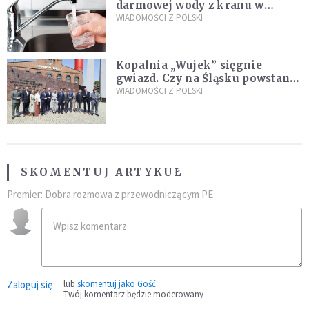
darmowej wody z kranu w
restauracjach
WIADOMOŚCI Z POLSKI
Kopalnia „Wujek” sięgnie
gwiazd. Czy na Śląsku powstanie
„Dolina Krzemowa”?
WIADOMOŚCI Z POLSKI
SKOMENTUJ ARTYKUŁ
Premier: Dobra rozmowa z przewodniczącym PE
Zaloguj się
lub
skomentuj jako Gość
Twój komentarz będzie moderowany