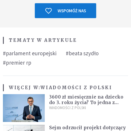
WSPOMÓŻ NAS
TEMATY W ARTYKULE
#parlament europejski
#beata szydło
#premier rp
WIĘCEJ W:
WIADOMOŚCI Z POLSKI
3600 zł miesięcznie na dziecko
do 3. roku życia? To jedna z
propozycji programu "Rozwój
WIADOMOŚCI Z POLSKI
Plus"
Sejm odrzucił projekt dotyczący