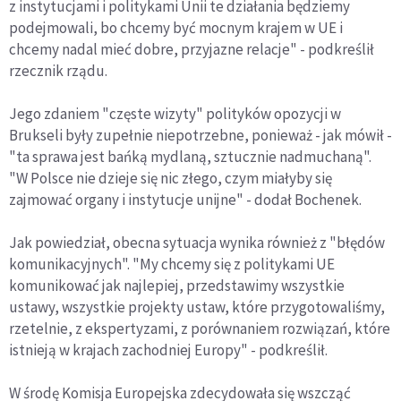
z instytucjami i politykami Unii te działania będziemy
podejmowali, bo chcemy być mocnym krajem w UE i
chcemy nadal mieć dobre, przyjazne relacje" - podkreślił
rzecznik rządu.
Jego zdaniem "częste wizyty" polityków opozycji w
Brukseli były zupełnie niepotrzebne, ponieważ - jak mówił -
"ta sprawa jest bańką mydlaną, sztucznie nadmuchaną".
"W Polsce nie dzieje się nic złego, czym miałyby się
zajmować organy i instytucje unijne" - dodał Bochenek.
Jak powiedział, obecna sytuacja wynika również z "błędów
komunikacyjnych". "My chcemy się z politykami UE
komunikować jak najlepiej, przedstawimy wszystkie
ustawy, wszystkie projekty ustaw, które przygotowaliśmy,
rzetelnie, z ekspertyzami, z porównaniem rozwiązań, które
istnieją w krajach zachodniej Europy" - podkreślił.
W środę Komisja Europejska zdecydowała się wszcząć