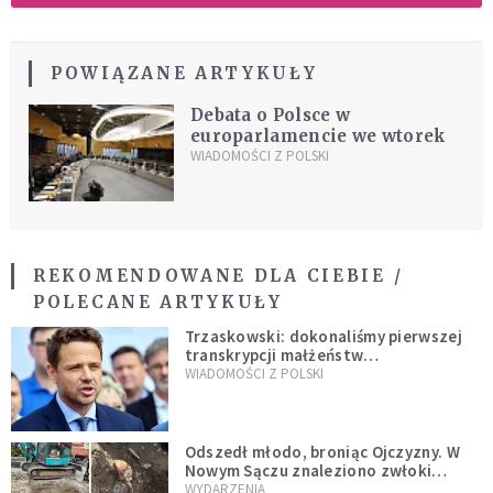
POWIĄZANE ARTYKUŁY
Debata o Polsce w
europarlamencie we wtorek
WIADOMOŚCI Z POLSKI
REKOMENDOWANE DLA CIEBIE /
POLECANE ARTYKUŁY
Trzaskowski: dokonaliśmy pierwszej
transkrypcji małżeństw
jednopłciowych. “Tak jak
WIADOMOŚCI Z POLSKI
zapowiadałem, bez zwłoki,
natychmiast”
Odszedł młodo, broniąc Ojczyzny. W
Nowym Sączu znaleziono zwłoki
mężczyzny z czasów potopu
WYDARZENIA