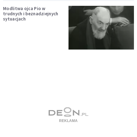
Modlitwa ojca Pio w
trudnych i beznadziejnych
sytuacjach