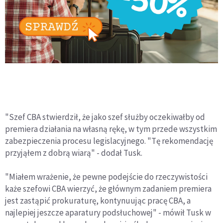
"Szef CBA stwierdził, że jako szef służby oczekiwałby od
premiera działania na własną rękę, w tym przede wszystkim
zabezpieczenia procesu legislacyjnego. "Tę rekomendację
przyjąłem z dobrą wiarą" - dodał Tusk.
"Miałem wrażenie, że pewne podejście do rzeczywistości
każe szefowi CBA wierzyć, że głównym zadaniem premiera
jest zastąpić prokuraturę, kontynuując pracę CBA, a
najlepiej jeszcze aparatury podsłuchowej" - mówił Tusk w