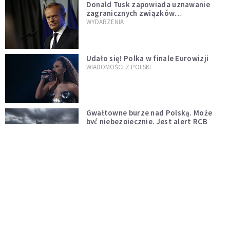
Donald Tusk zapowiada uznawanie
zagranicznych związków
jednopłciowych. "Państwo oblało ten
WYDARZENIA
test"
Udało się! Polka w finale Eurowizji
WIADOMOŚCI Z POLSKI
Gwałtowne burze nad Polską. Może
być niebezpiecznie. Jest alert RCB
ŚWIAT
Nie żyje gwiazda "Barw szczęścia".
"Mam nadzieję, że spotkała się już z
Bogiem, którego tak bardzo kochała"
WYDARZENIA