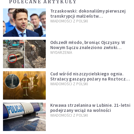
POLECANE ARTYKUŁY
Trzaskowski: dokonaliśmy pierwszej
transkrypcji małżeństw
jednopłciowych. “Tak jak
WIADOMOŚCI Z POLSKI
zapowiadałem, bez zwłoki,
natychmiast”
Odszedł młodo, broniąc Ojczyzny. W
Nowym Sączu znaleziono zwłoki
mężczyzny z czasów potopu
WYDARZENIA
szwedzkiego
Cud wśród niszczycielskiego ognia.
Strażacy gaszący pożary na Roztoczu
opublikowali niezwykłe zdjęcie
WIADOMOŚCI Z POLSKI
Krwawa strzelanina w Lubinie. 21-letni
podejrzany wciąż na wolności
WIADOMOŚCI Z POLSKI