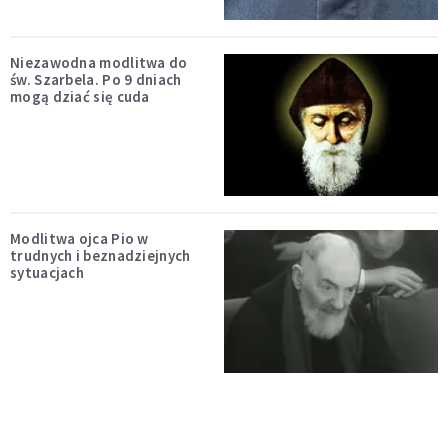
Niezawodna modlitwa do
św. Szarbela. Po 9 dniach
mogą dziać się cuda
Modlitwa ojca Pio w
trudnych i beznadziejnych
sytuacjach