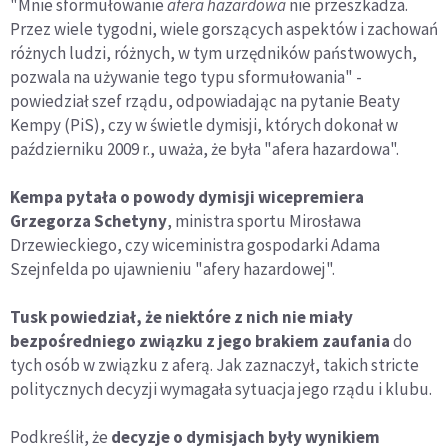
"Mnie sformułowanie
afera hazardowa
nie przeszkadza.
Przez wiele tygodni, wiele gorszących aspektów i zachowań
różnych ludzi, różnych, w tym urzędników państwowych,
pozwala na używanie tego typu sformułowania" -
powiedział szef rządu, odpowiadając na pytanie Beaty
Kempy (PiS), czy w świetle dymisji, których dokonał w
październiku 2009 r., uważa, że była "afera hazardowa".
Kempa pytała o powody dymisji wicepremiera
Grzegorza Schetyny
, ministra sportu Mirosława
Drzewieckiego, czy wiceministra gospodarki Adama
Szejnfelda po ujawnieniu "afery hazardowej".
Tusk powiedział, że niektóre z nich nie miały
bezpośredniego związku z jego brakiem zaufania
do
tych osób w związku z aferą. Jak zaznaczył, takich stricte
politycznych decyzji wymagała sytuacja jego rządu i klubu.
Podkreślił, że
decyzje o dymisjach były wynikiem