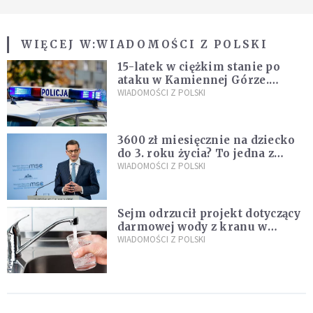
WIĘCEJ W:
WIADOMOŚCI Z POLSKI
15-latek w ciężkim stanie po
ataku w Kamiennej Górze.
Policja zatrzymała dwóch
WIADOMOŚCI Z POLSKI
nastolatków
3600 zł miesięcznie na dziecko
do 3. roku życia? To jedna z
propozycji programu "Rozwój
WIADOMOŚCI Z POLSKI
Plus"
Sejm odrzucił projekt dotyczący
darmowej wody z kranu w
restauracjach
WIADOMOŚCI Z POLSKI