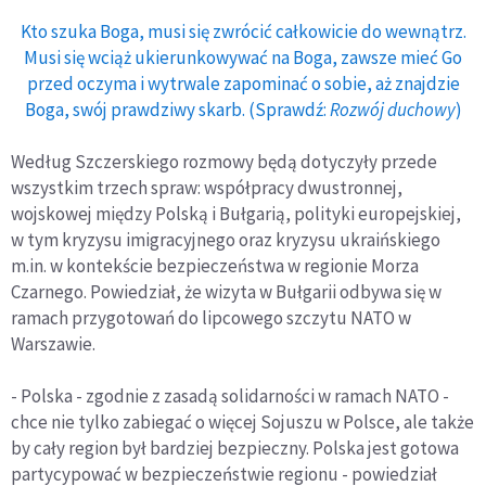
Kto szuka Boga, musi się zwrócić całkowicie do wewnątrz.
Musi się wciąż ukierunkowywać na Boga, zawsze mieć Go
przed oczyma i wytrwale zapominać o sobie, aż znajdzie
Boga, swój prawdziwy skarb. (Sprawdź:
Rozwój duchowy
)
Według Szczerskiego rozmowy będą dotyczyły przede
wszystkim trzech spraw: współpracy dwustronnej,
wojskowej między Polską i Bułgarią, polityki europejskiej,
w tym kryzysu imigracyjnego oraz kryzysu ukraińskiego
m.in. w kontekście bezpieczeństwa w regionie Morza
Czarnego. Powiedział, że wizyta w Bułgarii odbywa się w
ramach przygotowań do lipcowego szczytu NATO w
Warszawie.
- Polska - zgodnie z zasadą solidarności w ramach NATO -
chce nie tylko zabiegać o więcej Sojuszu w Polsce, ale także
by cały region był bardziej bezpieczny. Polska jest gotowa
partycypować w bezpieczeństwie regionu - powiedział