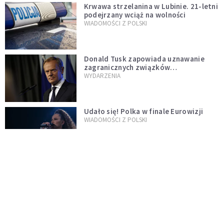
Krwawa strzelanina w Lubinie. 21-letni
podejrzany wciąż na wolności
WIADOMOŚCI Z POLSKI
Donald Tusk zapowiada uznawanie
zagranicznych związków
jednopłciowych. "Państwo oblało ten
WYDARZENIA
test"
Udało się! Polka w finale Eurowizji
WIADOMOŚCI Z POLSKI
Gwałtowne burze nad Polską. Może
być niebezpiecznie. Jest alert RCB
ŚWIAT
Nie żyje gwiazda "Barw szczęścia".