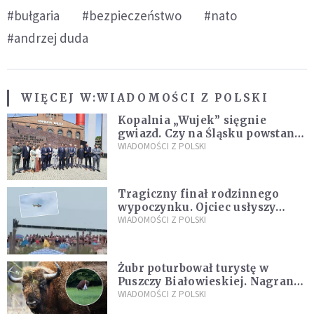
#bułgaria
#bezpieczeństwo
#nato
#andrzej duda
WIĘCEJ W:
WIADOMOŚCI Z POLSKI
Kopalnia „Wujek” sięgnie
gwiazd. Czy na Śląsku powstanie
„Dolina Krzemowa”?
WIADOMOŚCI Z POLSKI
Tragiczny finał rodzinnego
wypoczynku. Ojciec usłyszy
zarzuty
WIADOMOŚCI Z POLSKI
Żubr poturbował turystę w
Puszczy Białowieskiej. Nagranie
daje do myślenia
WIADOMOŚCI Z POLSKI