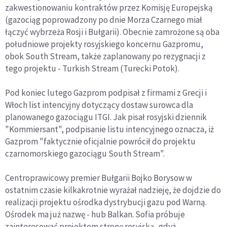
zakwestionowaniu kontraktów przez Komisję Europejską
(gazociąg poprowadzony po dnie Morza Czarnego miał
łączyć wybrzeża Rosji i Bułgarii). Obecnie zamrożone są oba
południowe projekty rosyjskiego koncernu Gazpromu,
obok South Stream, także zaplanowany po rezygnacji z
tego projektu - Turkish Stream (Turecki Potok).
Pod koniec lutego Gazprom podpisał z firmami z Grecji i
Włoch list intencyjny dotyczący dostaw surowca dla
planowanego gazociągu ITGI. Jak pisał rosyjski dziennik
"Kommiersant", podpisanie listu intencyjnego oznacza, iż
Gazprom "faktycznie oficjalnie powrócił do projektu
czarnomorskiego gazociągu South Stream".
Centroprawicowy premier Bułgarii Bojko Borysow w
ostatnim czasie kilkakrotnie wyrażał nadzieję, że dojdzie do
realizacji projektu ośrodka dystrybucji gazu pod Warną.
Ośrodek ma już nazwę - hub Balkan. Sofia próbuje
zainteresować projektem stronę rosyjską, gdyż