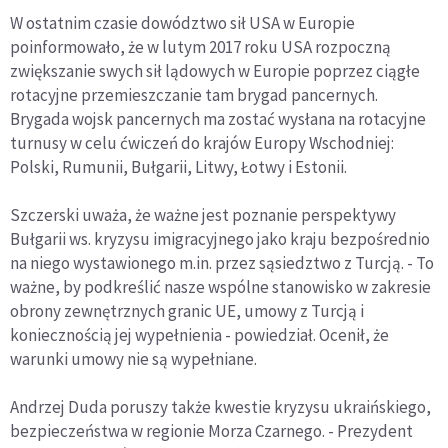
W ostatnim czasie dowództwo sił USA w Europie
poinformowało, że w lutym 2017 roku USA rozpoczną
zwiększanie swych sił lądowych w Europie poprzez ciągłe
rotacyjne przemieszczanie tam brygad pancernych.
Brygada wojsk pancernych ma zostać wysłana na rotacyjne
turnusy w celu ćwiczeń do krajów Europy Wschodniej:
Polski, Rumunii, Bułgarii, Litwy, Łotwy i Estonii.
Szczerski uważa, że ważne jest poznanie perspektywy
Bułgarii ws. kryzysu imigracyjnego jako kraju bezpośrednio
na niego wystawionego m.in. przez sąsiedztwo z Turcją. - To
ważne, by podkreślić nasze wspólne stanowisko w zakresie
obrony zewnętrznych granic UE, umowy z Turcją i
koniecznością jej wypełnienia - powiedział. Ocenił, że
warunki umowy nie są wypełniane.
Andrzej Duda poruszy także kwestie kryzysu ukraińskiego,
bezpieczeństwa w regionie Morza Czarnego. - Prezydent