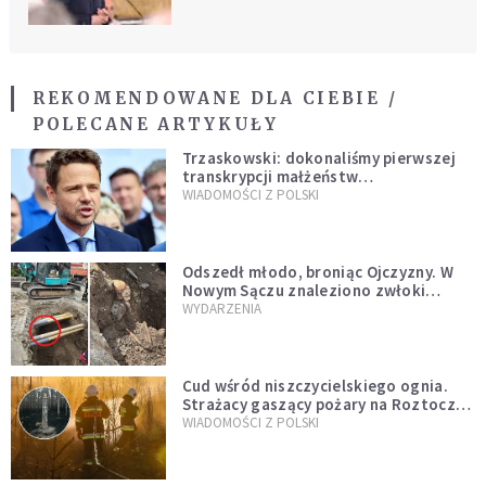
REKOMENDOWANE DLA CIEBIE /
POLECANE ARTYKUŁY
Trzaskowski: dokonaliśmy pierwszej
transkrypcji małżeństw
jednopłciowych. “Tak jak
WIADOMOŚCI Z POLSKI
zapowiadałem, bez zwłoki,
natychmiast”
Odszedł młodo, broniąc Ojczyzny. W
Nowym Sączu znaleziono zwłoki
mężczyzny z czasów potopu
WYDARZENIA
szwedzkiego
Cud wśród niszczycielskiego ognia.
Strażacy gaszący pożary na Roztoczu
opublikowali niezwykłe zdjęcie
WIADOMOŚCI Z POLSKI