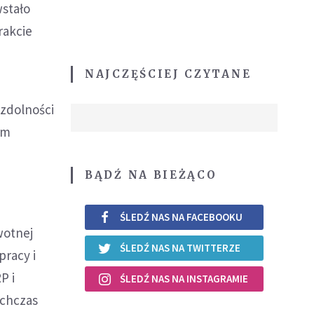
wstało
rakcie
NAJCZĘŚCIEJ CZYTANE
ezdolności
ym
BĄDŹ NA BIEŻĄCO
ŚLEDŹ NAS NA FACEBOOKU
wotnej
ŚLEDŹ NAS NA TWITTERZE
pracy i
P i
ŚLEDŹ NAS NA INSTAGRAMIE
ychczas