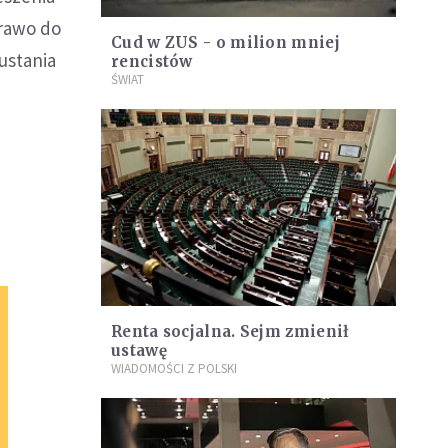
prawo do
Cud w ZUS - o milion mniej
ustania
rencistów
ŚWIAT
Renta socjalna. Sejm zmienił
ustawę
WIADOMOŚCI Z POLSKI