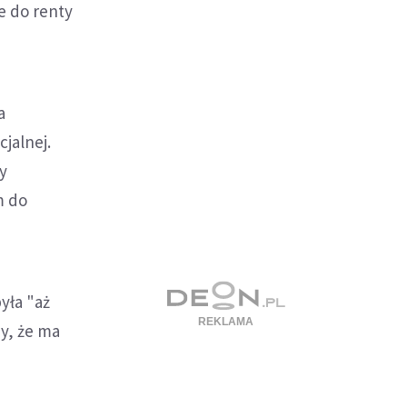
e do renty
a
cjalnej.
y
m do
yła "aż
y, że ma