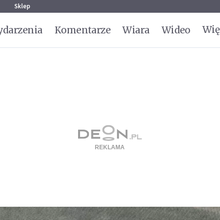
g
Sklep
Wię
darzenia
Komentarze
Wiara
Wideo