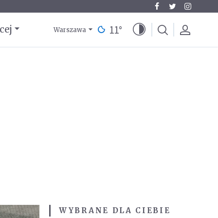
11
°
cej
Warszawa
WYBRANE DLA CIEBIE