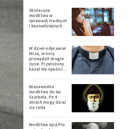
Skuteczna
modlitwa w
sprawach trudnych
i beznadziejnych
W dzień odprawiał
Mszę, w nocy
prowadził drugie
życie. Przełożony
kazał mu opuścić
zakon
Niezawodna
modlitwa do św.
Szarbela. Po 9
dniach mogą dziać
się cuda
Modlitwa ojca Pio