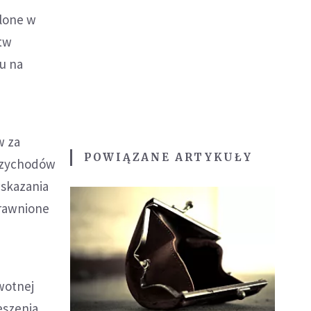
ślone w
tw
u na
w za
POWIĄZANE ARTYKUŁY
przychodów
wskazania
prawnione
wotnej
eszenia