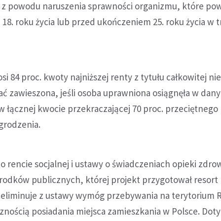
y z powodu naruszenia sprawności organizmu, które po
8. roku życia lub przed ukończeniem 25. roku życia w t
i 84 proc. kwoty najniższej renty z tytułu całkowitej ni
tać zawieszona, jeśli osoba uprawniona osiągnęła w dan
 łącznej kwocie przekraczającej 70 proc. przeciętnego
grodzenia.
o rencie socjalnej i ustawy o świadczeniach opieki zdro
odków publicznych, której projekt przygotował resort 
, eliminuje z ustawy wymóg przebywania na terytorium R
znością posiadania miejsca zamieszkania w Polsce. Dot