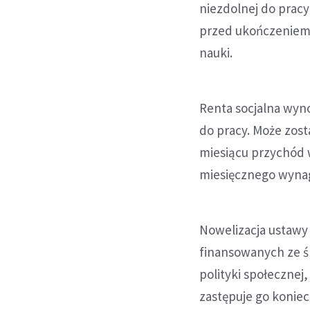
niezdolnej do prac
przed ukończeniem 1
nauki.
Renta socjalna wynos
do pracy. Może zos
miesiącu przychód w
miesięcznego wyna
Nowelizacja ustawy 
finansowanych ze śr
polityki społecznej
zastępuje go koniec