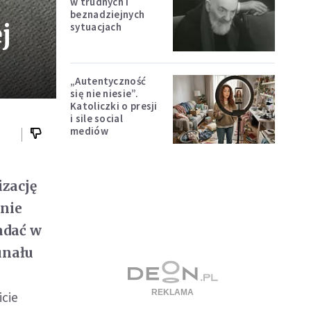
w trudnych i
beznadziejnych
j
sytuacjach
„Autentyczność
się nie niesie”.
Katoliczki o presji
i sile social
mediów
zację
 nie
adać w
unału
icie