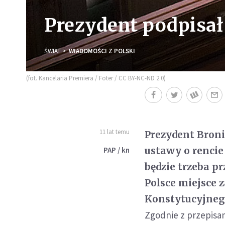
Prezydent podpisał 
ŚWIAT
WIADOMOŚCI Z POLSKI
(fot. Kancelaria Premiera / Foter / CC BY-NC-ND 2.0)
11 lat temu
Prezydent Bron
ustawy o rencie 
PAP / kn
będzie trzeba p
Polsce miejsce
Konstytucyjneg
Zgodnie z przepisam