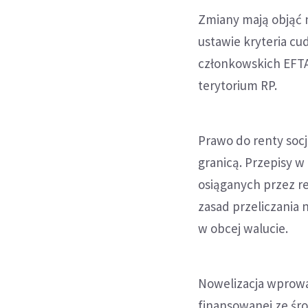
Zmiany mają objąć n
ustawie kryteria c
członkowskich EFTA 
terytorium RP.
Prawo do renty socj
granicą. Przepisy 
osiąganych przez r
zasad przeliczania 
w obcej walucie.
Nowelizacja wprowa
finansowanej ze śr