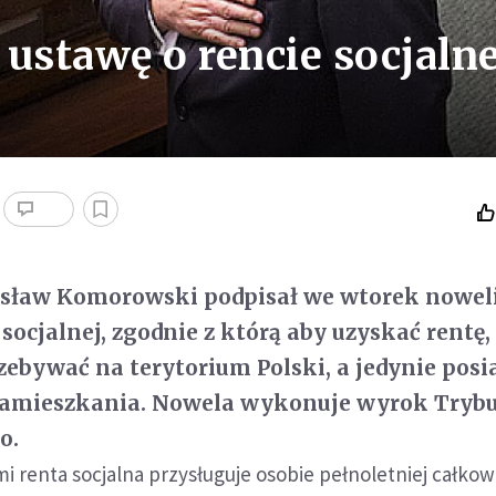
ustawę o rencie socjalne
isław Komorowski podpisał we wtorek noweli
socjalnej, zgodnie z którą aby uzyskać rentę,
rzebywać na terytorium Polski, a jedynie posi
 zamieszkania. Nowela wykonuje wyrok Tryb
o.
i renta socjalna przysługuje osobie pełnoletniej całkow