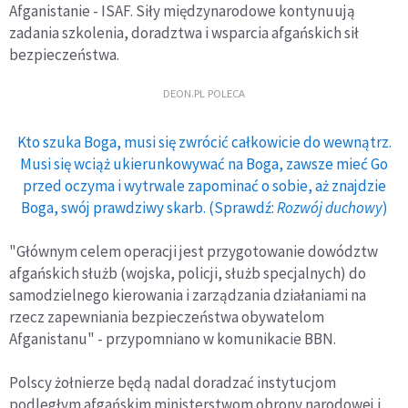
Afganistanie - ISAF. Siły międzynarodowe kontynuują
zadania szkolenia, doradztwa i wsparcia afgańskich sił
bezpieczeństwa.
DEON.PL POLECA
Kto szuka Boga, musi się zwrócić całkowicie do wewnątrz.
Musi się wciąż ukierunkowywać na Boga, zawsze mieć Go
przed oczyma i wytrwale zapominać o sobie, aż znajdzie
Boga, swój prawdziwy skarb. (Sprawdź:
Rozwój duchowy
)
"Głównym celem operacji jest przygotowanie dowództw
afgańskich służb (wojska, policji, służb specjalnych) do
samodzielnego kierowania i zarządzania działaniami na
rzecz zapewniania bezpieczeństwa obywatelom
Afganistanu" - przypomniano w komunikacie BBN.
Polscy żołnierze będą nadal doradzać instytucjom
podległym afgańskim ministerstwom obrony narodowej i