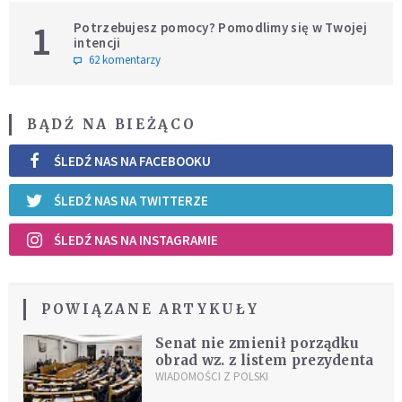
1
Potrzebujesz pomocy? Pomodlimy się w Twojej
intencji
62 komentarzy
BĄDŹ NA BIEŻĄCO
ŚLEDŹ NAS NA FACEBOOKU
ŚLEDŹ NAS NA TWITTERZE
ŚLEDŹ NAS NA INSTAGRAMIE
POWIĄZANE ARTYKUŁY
Senat nie zmienił porządku
obrad wz. z listem prezydenta
WIADOMOŚCI Z POLSKI