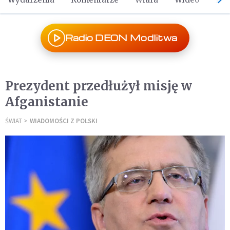
Radio DEON Modlitwa
Prezydent przedłużył misję w
Afganistanie
ŚWIAT
WIADOMOŚCI Z POLSKI