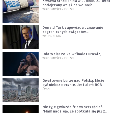
Krwawa strzelanina w Lubinie. 21-letni
podejrzany wciąż na wolności
WIADOMOŚCI Z POLSKI
Donald Tusk zapowiada uznawanie
zagranicznych związków
jednopłciowych. "Państwo oblało ten
WYDARZENIA
test"
Udało się! Polka w finale Eurowizji
WIADOMOŚCI Z POLSKI
Gwałtowne burze nad Polską. Może
być niebezpiecznie. Jest alert RCB
ŚWIAT
Nie żyje gwiazda "Barw szczęścia".
"Mam nadzieję, że spotkała się już z