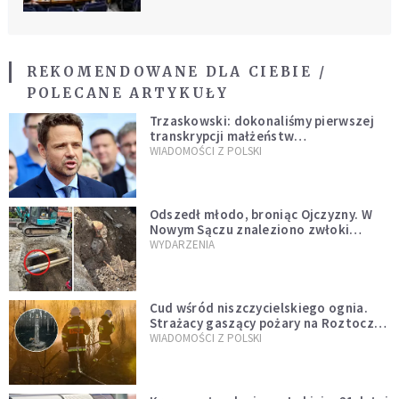
REKOMENDOWANE DLA CIEBIE /
POLECANE ARTYKUŁY
Trzaskowski: dokonaliśmy pierwszej
transkrypcji małżeństw
jednopłciowych. “Tak jak
WIADOMOŚCI Z POLSKI
zapowiadałem, bez zwłoki,
natychmiast”
Odszedł młodo, broniąc Ojczyzny. W
Nowym Sączu znaleziono zwłoki
mężczyzny z czasów potopu
WYDARZENIA
szwedzkiego
Cud wśród niszczycielskiego ognia.
Strażacy gaszący pożary na Roztoczu
opublikowali niezwykłe zdjęcie
WIADOMOŚCI Z POLSKI