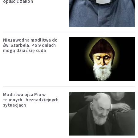
opuścić zakon
Niezawodna modlitwa do
św. Szarbela. Po 9 dniach
mogą dziać się cuda
Modlitwa ojca Pio w
trudnych i beznadziejnych
sytuacjach