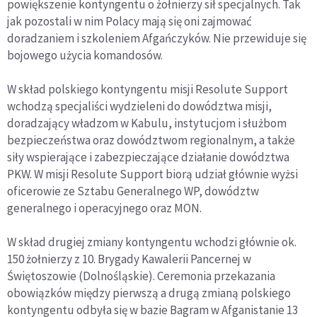
powiększenie kontyngentu o żołnierzy sił specjalnych. Tak
jak pozostali w nim Polacy mają się oni zajmować
doradzaniem i szkoleniem Afgańczyków. Nie przewiduje się
bojowego użycia komandosów.
W skład polskiego kontyngentu misji Resolute Support
wchodzą specjaliści wydzieleni do dowództwa misji,
doradzający władzom w Kabulu, instytucjom i służbom
bezpieczeństwa oraz dowództwom regionalnym, a także
siły wspierające i zabezpieczające działanie dowództwa
PKW. W misji Resolute Support biorą udział głównie wyżsi
oficerowie ze Sztabu Generalnego WP, dowództw
generalnego i operacyjnego oraz MON.
W skład drugiej zmiany kontyngentu wchodzi głównie ok.
150 żołnierzy z 10. Brygady Kawalerii Pancernej w
Świętoszowie (Dolnośląskie). Ceremonia przekazania
obowiązków między pierwszą a drugą zmianą polskiego
kontyngentu odbyła się w bazie Bagram w Afganistanie 13