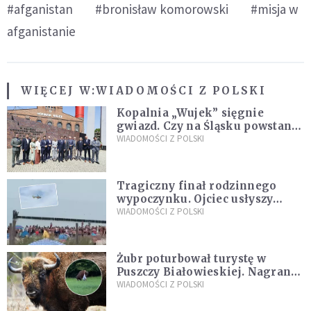
#afganistan
#bronisław komorowski
#misja w
afganistanie
WIĘCEJ W:
WIADOMOŚCI Z POLSKI
Kopalnia „Wujek” sięgnie
gwiazd. Czy na Śląsku powstanie
„Dolina Krzemowa”?
WIADOMOŚCI Z POLSKI
Tragiczny finał rodzinnego
wypoczynku. Ojciec usłyszy
zarzuty
WIADOMOŚCI Z POLSKI
Żubr poturbował turystę w
Puszczy Białowieskiej. Nagranie
daje do myślenia
WIADOMOŚCI Z POLSKI