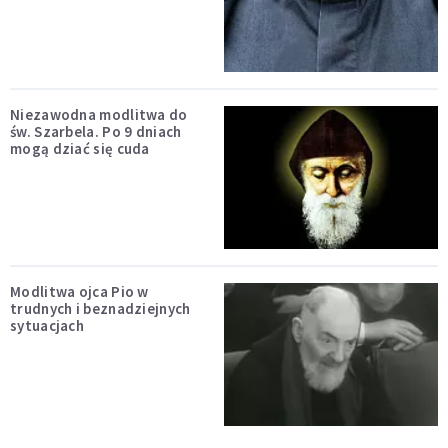
Niezawodna modlitwa do
św. Szarbela. Po 9 dniach
mogą dziać się cuda
Modlitwa ojca Pio w
trudnych i beznadziejnych
sytuacjach