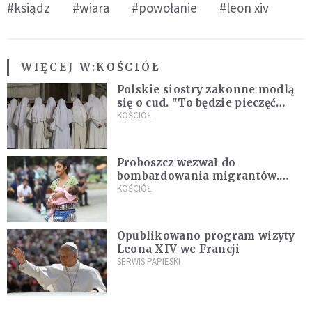
#ksiądz
#wiara
#powołanie
#leon xiv
WIĘCEJ W:
KOŚCIÓŁ
Polskie siostry zakonne modlą
się o cud. "To będzie pieczęć
Pana Boga dla naszej wiary"
KOŚCIÓŁ
Proboszcz wezwał do
bombardowania migrantów.
"Masowy ogień przeciwko
KOŚCIÓŁ
najeźdźcom!"
Opublikowano program wizyty
Leona XIV we Francji
SERWIS PAPIESKI