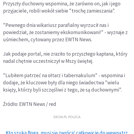
Przyszły duchowny wspomina, że zarówno on, jak i jego
przyjaciele, robili wokół siebie "trochę zamieszania".
"Pewnego dnia wikariusz parafialny wyrzucił nas i
powiedział, że zostaniemy ekskomunikowani!" - wyznaje z
uśmiechem, cytowany przez EWTN News.
Jak podaje portal, nie zraziło to przyszłego kapłana, który
nadal chętnie uczestniczył w Mszy świętej.
"Lubiłem patrzeć na ołtarz i tabernakulum" - wspomina i
dodaje, że kluczowe były dla niego świadectwa "wielu
księży, którzy byli szczęśliwi z tego, że są duchownymi".
Źródło: EWTN News / red
DEON.PL POLECA
Kto szuka Boga, musi się zwrócić całkowicie do wewnątrz.