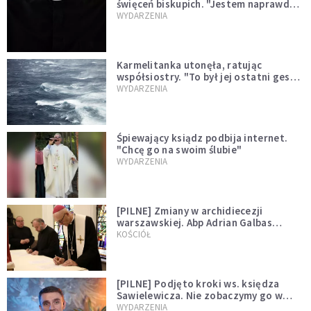
święceń biskupich. "Jestem naprawdę
niegodny"
WYDARZENIA
Karmelitanka utonęła, ratując
współsiostry. "To był jej ostatni gest
miłości"
WYDARZENIA
Śpiewający ksiądz podbija internet.
"Chcę go na swoim ślubie"
WYDARZENIA
[PILNE] Zmiany w archidiecezji
warszawskiej. Abp Adrian Galbas
wręczył dekrety nowym proboszczom
KOŚCIÓŁ
[PILNE] Podjęto kroki ws. księdza
Sawielewicza. Nie zobaczymy go w
mediach
WYDARZENIA