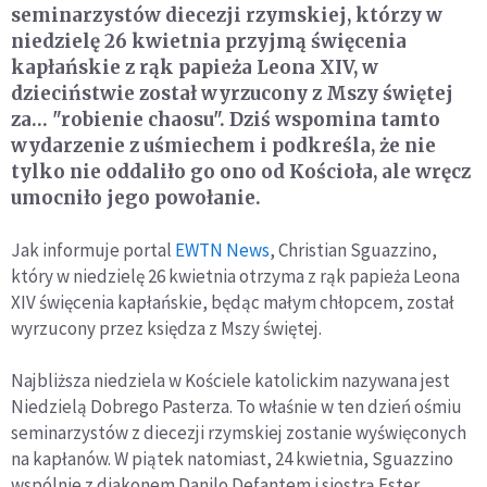
seminarzystów diecezji rzymskiej, którzy w
niedzielę 26 kwietnia przyjmą święcenia
kapłańskie z rąk papieża Leona XIV, w
dzieciństwie został wyrzucony z Mszy świętej
za… "robienie chaosu". Dziś wspomina tamto
wydarzenie z uśmiechem i podkreśla, że nie
tylko nie oddaliło go ono od Kościoła, ale wręcz
umocniło jego powołanie.
Jak informuje portal
EWTN News
, Christian Sguazzino,
który w niedzielę 26 kwietnia otrzyma z rąk papieża Leona
XIV święcenia kapłańskie, będąc małym chłopcem, został
wyrzucony przez księdza z Mszy świętej.
Najbliższa niedziela w Kościele katolickim nazywana jest
Niedzielą Dobrego Pasterza. To właśnie w ten dzień ośmiu
seminarzystów z diecezji rzymskiej zostanie wyświęconych
na kapłanów. W piątek natomiast, 24 kwietnia, Sguazzino
wspólnie z diakonem Danilo Defantem i siostrą Ester