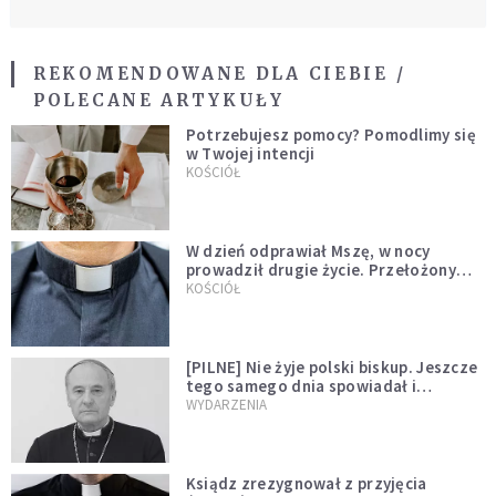
REKOMENDOWANE DLA CIEBIE /
POLECANE ARTYKUŁY
Potrzebujesz pomocy? Pomodlimy się
w Twojej intencji
KOŚCIÓŁ
W dzień odprawiał Mszę, w nocy
prowadził drugie życie. Przełożony
kazał mu opuścić zakon
KOŚCIÓŁ
[PILNE] Nie żyje polski biskup. Jeszcze
tego samego dnia spowiadał i
sprawował Mszę świętą
WYDARZENIA
Ksiądz zrezygnował z przyjęcia