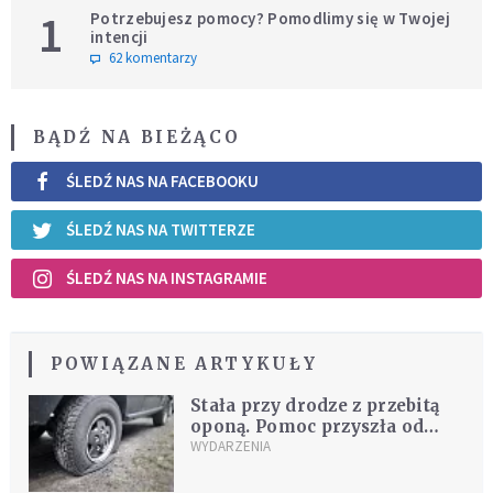
1
Potrzebujesz pomocy? Pomodlimy się w Twojej
intencji
62 komentarzy
BĄDŹ NA BIEŻĄCO
ŚLEDŹ NAS NA FACEBOOKU
ŚLEDŹ NAS NA TWITTERZE
ŚLEDŹ NAS NA INSTAGRAMIE
POWIĄZANE ARTYKUŁY
Stała przy drodze z przebitą
oponą. Pomoc przyszła od
dwóch księży
WYDARZENIA