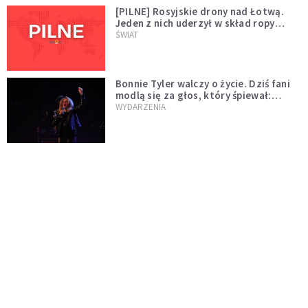
[PILNE] Rosyjskie drony nad Łotwą.
Jeden z nich uderzył w skład ropy
naftowej
ŚWIAT
Bonnie Tyler walczy o życie. Dziś fani
modlą się za głos, który śpiewał:
"Lord, help me"
WYDARZENIA