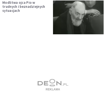
Modlitwa ojca Pio w
trudnych i beznadziejnych
sytuacjach