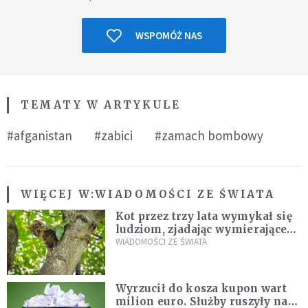
WSPOMÓŻ NAS
TEMATY W ARTYKULE
#afganistan
#zabici
#zamach bombowy
WIĘCEJ W:
WIADOMOŚCI ZE ŚWIATA
Kot przez trzy lata wymykał się
ludziom, zjadając wymierające
kaczki. W końcu popełnił
WIADOMOŚCI ZE ŚWIATA
fatalny błąd
Wyrzucił do kosza kupon wart
milion euro. Służby ruszyły na