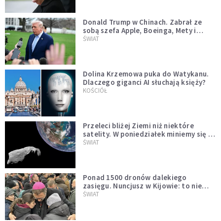
Donald Trump w Chinach. Zabrał ze
sobą szefa Apple, Boeinga, Mety i
Muska
ŚWIAT
Dolina Krzemowa puka do Watykanu.
Dlaczego giganci AI słuchają księży?
KOŚCIÓŁ
Przeleci bliżej Ziemi niż niektóre
satelity. W poniedziałek miniemy się z
asteroidą, która poprzedzi znacznie
ŚWIAT
większego "gościa"
Ponad 1500 dronów dalekiego
zasięgu. Nuncjusz w Kijowie: to nie
wygląda na wolę zakończenia wojny
ŚWIAT