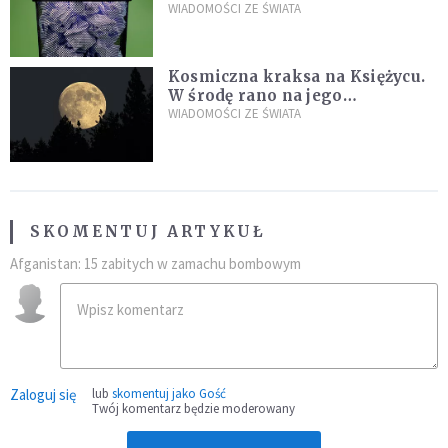
poszukiwania
WIADOMOŚCI ZE ŚWIATA
Kosmiczna kraksa na Księżycu.
W środę rano na jego
powierzchni dojdzie do
WIADOMOŚCI ZE ŚWIATA
niezwykłego zdarzenia
SKOMENTUJ ARTYKUŁ
Afganistan: 15 zabitych w zamachu bombowym
Zaloguj się
lub
skomentuj jako Gość
Twój komentarz będzie moderowany