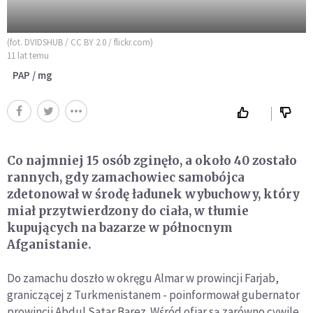
(fot. DVIDSHUB / CC BY 2.0 / flickr.com)
11 lat temu
PAP / mg
Co najmniej 15 osób zginęło, a około 40 zostało
rannych, gdy zamachowiec samobójca
zdetonował w środę ładunek wybuchowy, który
miał przytwierdzony do ciała, w tłumie
kupujących na bazarze w północnym
Afganistanie.
Do zamachu doszło w okręgu Almar w prowincji Farjab,
graniczącej z Turkmenistanem - poinformował gubernator
prowincji Abdul Satar Barez. Wśród ofiar są zarówno cywile,