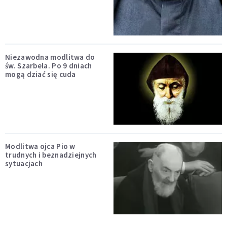
Niezawodna modlitwa do
św. Szarbela. Po 9 dniach
mogą dziać się cuda
Modlitwa ojca Pio w
trudnych i beznadziejnych
sytuacjach