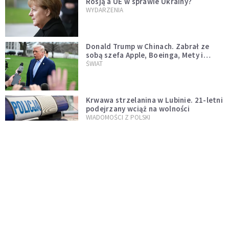
Rosją a UE w sprawie Ukrainy?
WYDARZENIA
Donald Trump w Chinach. Zabrał ze
sobą szefa Apple, Boeinga, Mety i
Muska
ŚWIAT
Krwawa strzelanina w Lubinie. 21-letni
podejrzany wciąż na wolności
WIADOMOŚCI Z POLSKI
Donald Tusk zapowiada uznawanie
zagranicznych związków
jednopłciowych. "Państwo oblało ten
WYDARZENIA
test"
Dolina Krzemowa puka do Watykanu.
Dlaczego giganci AI słuchają księży?
KOŚCIÓŁ