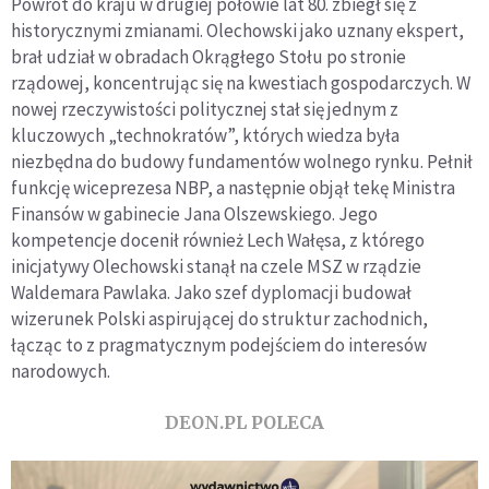
Powrót do kraju w drugiej połowie lat 80. zbiegł się z
historycznymi zmianami. Olechowski jako uznany ekspert,
brał udział w obradach Okrągłego Stołu po stronie
rządowej, koncentrując się na kwestiach gospodarczych. W
nowej rzeczywistości politycznej stał się jednym z
kluczowych „technokratów”, których wiedza była
niezbędna do budowy fundamentów wolnego rynku. Pełnił
funkcję wiceprezesa NBP, a następnie objął tekę Ministra
Finansów w gabinecie Jana Olszewskiego. Jego
kompetencje docenił również Lech Wałęsa, z którego
inicjatywy Olechowski stanął na czele MSZ w rządzie
Waldemara Pawlaka. Jako szef dyplomacji budował
wizerunek Polski aspirującej do struktur zachodnich,
łącząc to z pragmatycznym podejściem do interesów
narodowych.
DEON.PL POLECA