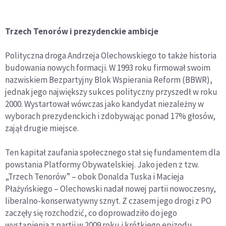
Trzech Tenorów i prezydenckie ambicje
Polityczna droga Andrzeja Olechowskiego to także historia
budowania nowych formacji. W 1993 roku firmował swoim
nazwiskiem Bezpartyjny Blok Wspierania Reform (BBWR),
jednak jego największy sukces polityczny przyszedł w roku
2000. Wystartował wówczas jako kandydat niezależny w
wyborach prezydenckich i zdobywając ponad 17% głosów,
zajął drugie miejsce.
Ten kapitał zaufania społecznego stał się fundamentem dla
powstania Platformy Obywatelskiej. Jako jeden z tzw.
„Trzech Tenorów” – obok Donalda Tuska i Macieja
Płażyńskiego – Olechowski nadał nowej partii nowoczesny,
liberalno-konserwatywny sznyt. Z czasem jego drogi z PO
zaczęły się rozchodzić, co doprowadziło do jego
wystąpienia z partii w 2009 roku i krótkiego epizodu