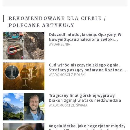
REKOMENDOWANE DLA CIEBIE /
POLECANE ARTYKUŁY
Odszedł młodo, broniąc Ojczyzny. W
Nowym Sączu znaleziono zwłoki
mężczyzny z czasów potopu
WYDARZENIA
szwedzkiego
Cud wśród niszczycielskiego ognia.
Strażacy gaszący pożary na Roztoczu
opublikowali niezwykłe zdjęcie
WIADOMOŚCI Z POLSKI
Tragiczny finał górskiej wyprawy.
Diakon zginął w ataku niedźwiedzia
WIADOMOŚCI ZE ŚWIATA
Angela Merkel jako negocjator między