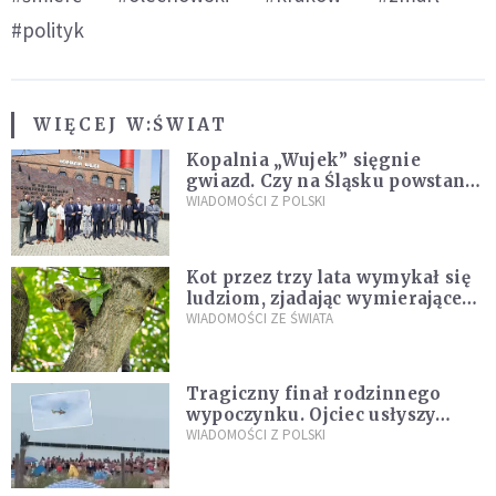
#polityk
WIĘCEJ W:
ŚWIAT
Kopalnia „Wujek” sięgnie
gwiazd. Czy na Śląsku powstanie
„Dolina Krzemowa”?
WIADOMOŚCI Z POLSKI
Kot przez trzy lata wymykał się
ludziom, zjadając wymierające
kaczki. W końcu popełnił
WIADOMOŚCI ZE ŚWIATA
fatalny błąd
Tragiczny finał rodzinnego
wypoczynku. Ojciec usłyszy
zarzuty
WIADOMOŚCI Z POLSKI