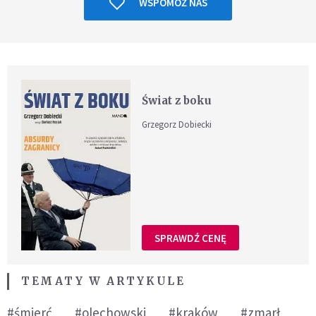
WSPOMÓŻ NAS
Świat z boku
Grzegorz Dobiecki
SPRAWDŹ CENĘ
TEMATY W ARTYKULE
#śmierć
#olechowski
#kraków
#zmarł